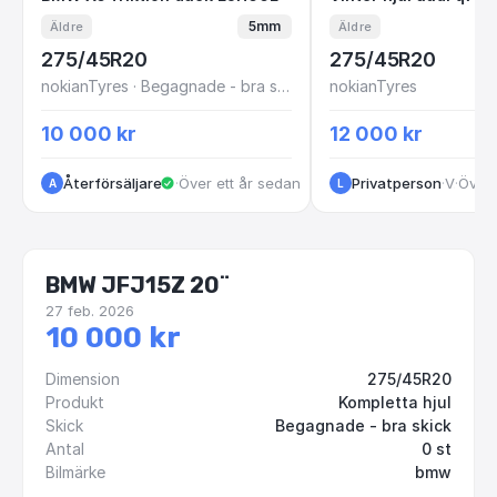
5mm
Äldre
Äldre
275/45R20
275/45R20
nokianTyres · Begagnade - bra skick
nokianTyres
10 000 kr
12 000 kr
Återförsäljare
·
Över ett år sedan
Privatperson
·
VastraGotaland
·
Över 
A
L
BMW JFJ15Z 20¨
27 feb. 2026
10 000 kr
Dimension
275/45R20
Produkt
Kompletta hjul
Skick
Begagnade - bra skick
Antal
0 st
Bilmärke
bmw