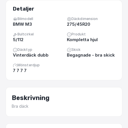
Detaljer
Bilmodell
Däckdimension
BMW M3
275/45R20
Bultcirkel
Produkt
5/112
Kompletta hjul
Däcktyp
Skick
Vinterdäck dubb
Begagnade - bra skick
Mönsterdjup
7 7 7 7
Beskrivning
Bra
däck