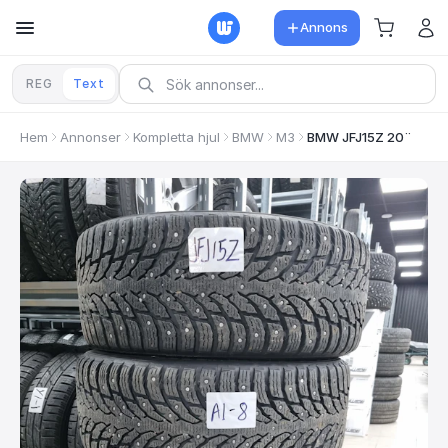
Annons
REG
Text
Hem
Annonser
Kompletta hjul
BMW
M3
BMW JFJ15Z 20¨