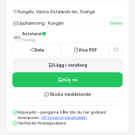
Kungälv, Västra Götalands län, Sverige
Upphämtning
· Kungälv
Gratis
Autolane
MS
Företag
Dela
Visa PDF
Lägg i varukorg
Köp nu
Skicka meddelande
Köpskydd – pengarna hålls tills du har godkänt
leveransen.
Så fungerar köpskyddet
Verifierad företagssäljare