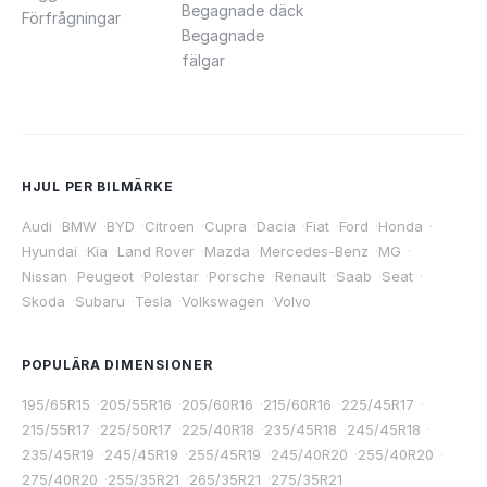
Begagnade däck
Förfrågningar
Begagnade
fälgar
HJUL PER BILMÄRKE
Audi
·
BMW
·
BYD
·
Citroen
·
Cupra
·
Dacia
·
Fiat
·
Ford
·
Honda
·
Hyundai
·
Kia
·
Land Rover
·
Mazda
·
Mercedes-Benz
·
MG
·
Nissan
·
Peugeot
·
Polestar
·
Porsche
·
Renault
·
Saab
·
Seat
·
Skoda
·
Subaru
·
Tesla
·
Volkswagen
·
Volvo
POPULÄRA DIMENSIONER
195/65R15
·
205/55R16
·
205/60R16
·
215/60R16
·
225/45R17
·
215/55R17
·
225/50R17
·
225/40R18
·
235/45R18
·
245/45R18
·
235/45R19
·
245/45R19
·
255/45R19
·
245/40R20
·
255/40R20
·
275/40R20
·
255/35R21
·
265/35R21
·
275/35R21