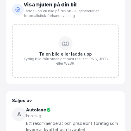
Visa hjulen på din bil
Ladda upp en bild på din bil – AI genererar en
fotorealistisk förhandsvisning
Ta en bild eller ladda upp
Tydlig bild från sidan ger bäst resultat. PNG, JPEG
eller WEBP.
Säljes av
Autolane
A
Företag
Ett
rekommenderat
och
prisbelönt
företag
som
levererar
kvalitet
och
trygghet.