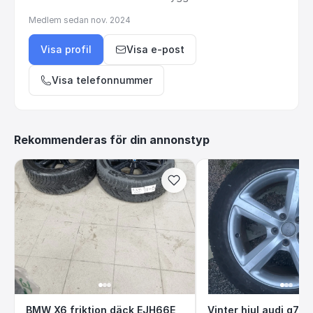
Medlem sedan
nov. 2024
Visa profil
Visa e-post
Visa telefonnummer
Rekommenderas för din annonstyp
BMW X6 friktion däck EJH66E
Vinter hjul audi 
BMW X6 friktion däck EJH66E
Vinter hjul audi q7