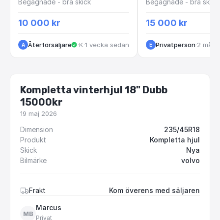
Begagnade - bra skick
Begagnade - bra skick
10 000 kr
15 000 kr
Återförsäljare
·
Kungälv
·
1 vecka sedan
Privatperson
·
2 måna
A
E
Kompletta vinterhjul 18" Dubb
15000kr
19 maj 2026
Dimension
235/45R18
Produkt
Kompletta hjul
Skick
Nya
Bilmärke
volvo
Frakt
Kom överens med säljaren
Marcus
MB
Privat