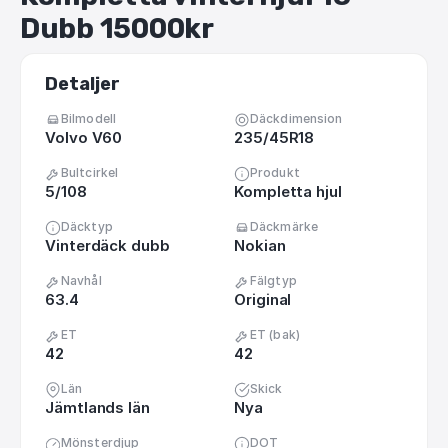
Dubb
15000kr
Detaljer
Bilmodell
Däckdimension
Volvo V60
235/45R18
Bultcirkel
Produkt
5/108
Kompletta hjul
Däcktyp
Däckmärke
Vinterdäck dubb
Nokian
Navhål
Fälgtyp
63.4
Original
ET
ET (bak)
42
42
Län
Skick
Jämtlands län
Nya
Mönsterdjup
DOT