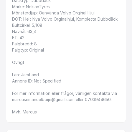
Däcktyp:
Dubbdäck
Märke:
NokianTyres
Mönsterdjup:
Oanvända
Volvo
Orginal
Hjul.
DOT:
Helt
Nya
Volvo
Orginalhjul,
Kompletta
Dubbdäck.
Bultcirkel:
5
​/​
108
Navhål:
63_4
ET:
42
Fälgbredd:
8
Fälgtyp:
Original
Övrigt
Län:
Jämtland
Annons
ID:
Not
Specified
För
mer
information
eller
frågor,
vänligen
kontakta
via
marcusemanuelboije@gmail.com
eller
0703944650.
Mvh,
Marcus