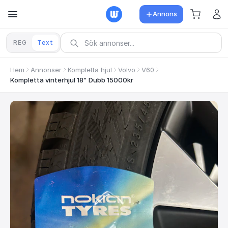
Annons
REG
Text
Hem
Annonser
Kompletta hjul
Volvo
V60
Kompletta vinterhjul 18" Dubb 15000kr