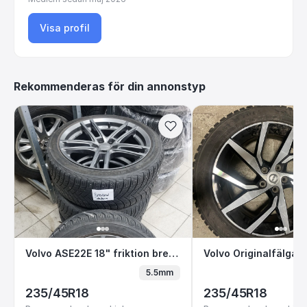
Visa profil
Rekommenderas för din annonstyp
Volvo ASE22E 18" friktion bredvid datorn
Volvo Originalfä
Volvo ASE22E 18" friktion bredvid datorn
5.5mm
235/45R18
235/45R18