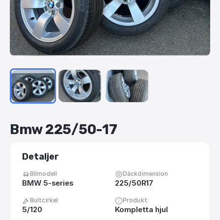
Bmw
225
​/​
50-17
Detaljer
Bilmodell
Däckdimension
BMW 5-series
225/50R17
Bultcirkel
Produkt
5/120
Kompletta hjul