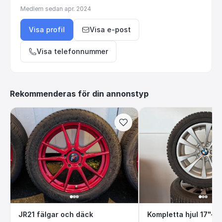
Medlem sedan
apr. 2024
Visa profil
Visa e-post
Visa telefonnummer
Rekommenderas för din annonstyp
JR21 fälgar och däck
Kompletta hjul 
JR21 fälgar och däck