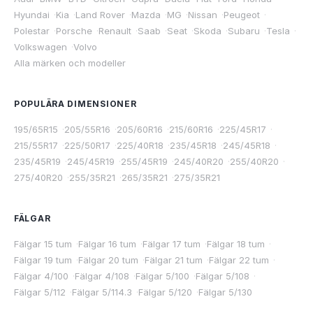
Hyundai
·
Kia
·
Land Rover
·
Mazda
·
MG
·
Nissan
·
Peugeot
·
Polestar
·
Porsche
·
Renault
·
Saab
·
Seat
·
Skoda
·
Subaru
·
Tesla
·
Volkswagen
·
Volvo
Alla märken och modeller
POPULÄRA DIMENSIONER
195/65R15
·
205/55R16
·
205/60R16
·
215/60R16
·
225/45R17
·
215/55R17
·
225/50R17
·
225/40R18
·
235/45R18
·
245/45R18
·
235/45R19
·
245/45R19
·
255/45R19
·
245/40R20
·
255/40R20
·
275/40R20
·
255/35R21
·
265/35R21
·
275/35R21
FÄLGAR
Fälgar 15 tum
·
Fälgar 16 tum
·
Fälgar 17 tum
·
Fälgar 18 tum
·
Fälgar 19 tum
·
Fälgar 20 tum
·
Fälgar 21 tum
·
Fälgar 22 tum
·
Fälgar 4/100
·
Fälgar 4/108
·
Fälgar 5/100
·
Fälgar 5/108
·
Fälgar 5/112
·
Fälgar 5/114.3
·
Fälgar 5/120
·
Fälgar 5/130