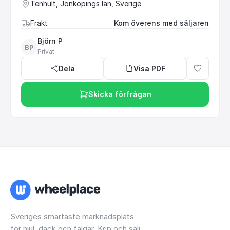
Tenhult, Jönköpings län, Sverige
Frakt
Kom överens med säljaren
Björn P
BP
Privat
Dela
Visa PDF
Skicka förfrågan
Sveriges smartaste marknadsplats
för hjul, däck och fälgar. Köp och sälj