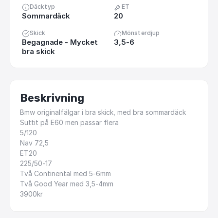
Däcktyp
ET
Sommardäck
20
Skick
Mönsterdjup
Begagnade - Mycket
3,5-6
bra skick
Beskrivning
Bmw
originalfälgar
i
bra
skick,
med
bra
sommardäck
Suttit
på
E60
men
passar
flera
5
​/​
120
Nav
72,5
ET20
225
​/​
50-17
Två
Continental
med
5-6mm
Två
Good
Year
med
3,5-4mm
3900kr