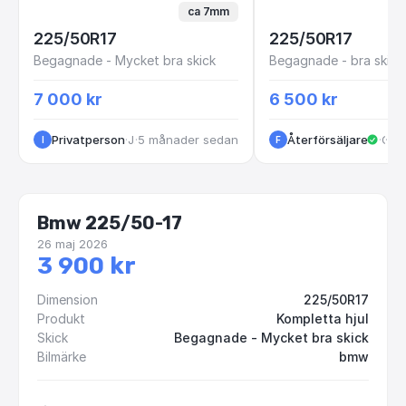
ca 7mm
225/50R17
225/50R17
Begagnade - Mycket bra skick
Begagnade - bra skick
7 000 kr
6 500 kr
Privatperson
·
Jönköping
·
5 månader sedan
Återförsäljare
·
·
1 
Göteborg
I
F
Bmw 225/50-17
26 maj 2026
3 900 kr
Dimension
225/50R17
Produkt
Kompletta hjul
Skick
Begagnade - Mycket bra skick
Bilmärke
bmw