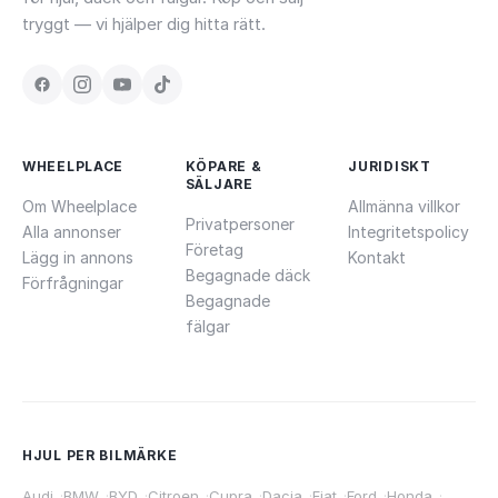
tryggt — vi hjälper dig hitta rätt.
WHEELPLACE
KÖPARE &
JURIDISKT
SÄLJARE
Om Wheelplace
Allmänna villkor
Privatpersoner
Alla annonser
Integritetspolicy
Företag
Lägg in annons
Kontakt
Begagnade däck
Förfrågningar
Begagnade
fälgar
HJUL PER BILMÄRKE
Audi
·
BMW
·
BYD
·
Citroen
·
Cupra
·
Dacia
·
Fiat
·
Ford
·
Honda
·