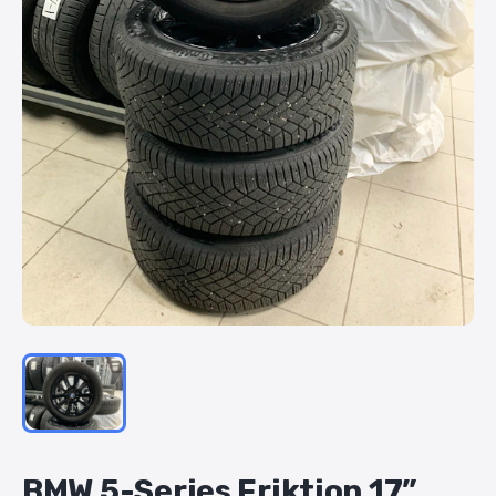
BMW
5-Series
Friktion
17”