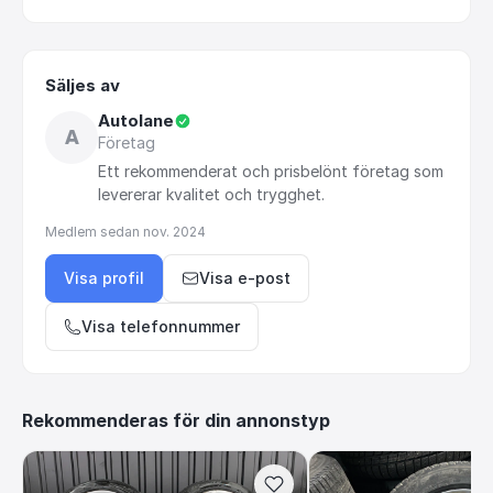
Säljes av
Autolane
A
Företag
Ett
rekommenderat
och
prisbelönt
företag
som
levererar
kvalitet
och
trygghet.
Medlem sedan
nov. 2024
Visa profil
Visa e-post
Visa telefonnummer
Rekommenderas för din annonstyp