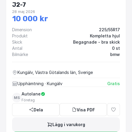
J2-7
28 maj 2026
10 000 kr
Dimension
225/55R17
Produkt
Kompletta hjul
Skick
Begagnade - bra skick
Antal
0 st
Bilmärke
bmw
Kungälv, Västra Götalands län, Sverige
Upphämtning
· Kungälv
Gratis
Autolane
MS
Företag
Dela
Visa PDF
Lägg i varukorg