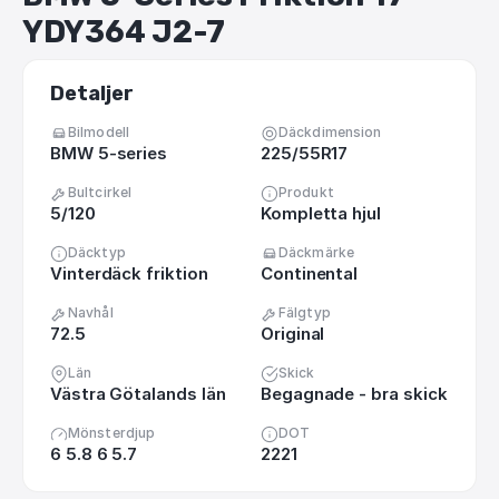
YDY364
J2-7
Detaljer
Bilmodell
Däckdimension
BMW 5-series
225/55R17
Bultcirkel
Produkt
5/120
Kompletta hjul
Däcktyp
Däckmärke
Vinterdäck friktion
Continental
Navhål
Fälgtyp
72.5
Original
Län
Skick
Västra Götalands län
Begagnade - bra skick
Mönsterdjup
DOT
6 5.8 6 5.7
2221