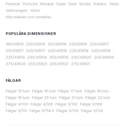
Polestar
·
Porsche
·
Renault
·
Saab
·
Seat
·
Skoda
·
Subaru
·
Tesla
·
Volkswagen
·
Volvo
Alla märken och modeller
POPULÄRA DIMENSIONER
195/65R15
·
205/55R16
·
205/60R16
·
215/60R16
·
225/45R17
·
215/55R17
·
225/50R17
·
225/40R18
·
235/45R18
·
245/45R18
·
235/45R19
·
245/45R19
·
255/45R19
·
245/40R20
·
255/40R20
·
275/40R20
·
255/35R21
·
265/35R21
·
275/35R21
FÄLGAR
Fälgar 15 tum
·
Fälgar 16 tum
·
Fälgar 17 tum
·
Fälgar 18 tum
·
Fälgar 19 tum
·
Fälgar 20 tum
·
Fälgar 21 tum
·
Fälgar 22 tum
·
Fälgar 4/100
·
Fälgar 4/108
·
Fälgar 5/100
·
Fälgar 5/108
·
Fälgar 5/112
·
Fälgar 5/114.3
·
Fälgar 5/120
·
Fälgar 5/130