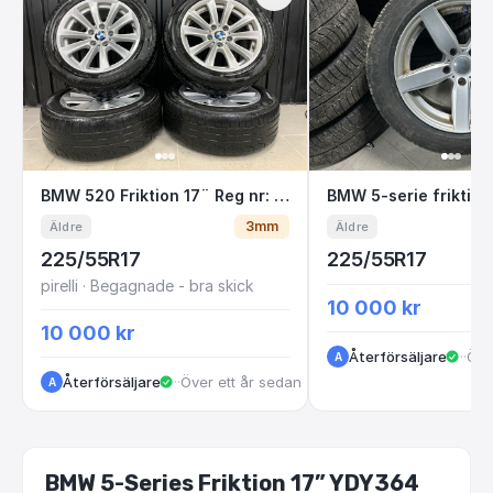
BMW 520 Friktion 17¨ Reg nr: GBM425
BMW 5-serie frik
BMW 520 Friktion 17¨ Reg nr: GBM425
BMW 5-serie friktion
3mm
Äldre
Äldre
225/55R17
225/55R17
pirelli · Begagnade - bra skick
10 000 kr
10 000 kr
Återförsäljare
·
Vas
·
Öve
A
Återförsäljare
·
VastraGotaland
·
Över ett år sedan
A
BMW 5-Series Friktion 17” YDY364