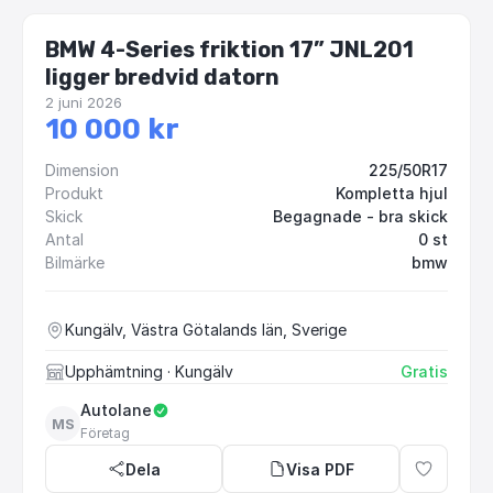
BMW 4-Series friktion 17” JNL201
ligger bredvid datorn
2 juni 2026
10 000 kr
Dimension
225/50R17
Produkt
Kompletta hjul
Skick
Begagnade - bra skick
Antal
0 st
Bilmärke
bmw
Kungälv, Västra Götalands län, Sverige
Upphämtning
· Kungälv
Gratis
Autolane
MS
Företag
Dela
Visa PDF