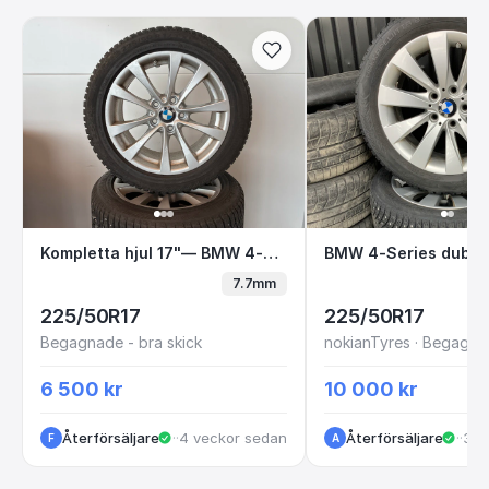
Kompletta hjul 17"— BMW 4-Series
BMW 4-Series du
Kompletta hjul 17"— BMW 4-Series
7.7mm
225/50R17
225/50R17
Begagnade - bra skick
6 500 kr
10 000 kr
Återförsäljare
·
Göteborg
·
4 veckor sedan
Återförsäljare
·
Kun
·
3 m
F
A