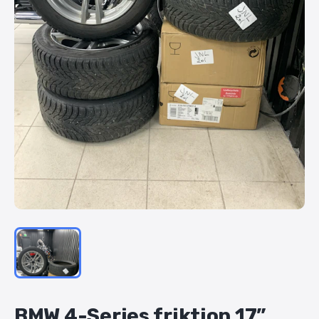
BMW
4-Series
friktion
17”