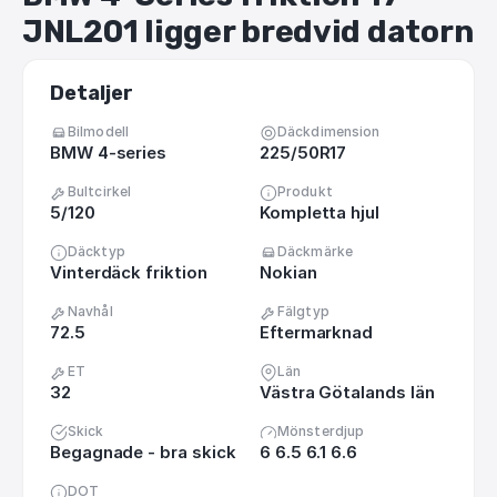
JNL201
ligger
bredvid
datorn
Detaljer
Bilmodell
Däckdimension
BMW 4-series
225/50R17
Bultcirkel
Produkt
5/120
Kompletta hjul
Däcktyp
Däckmärke
Vinterdäck friktion
Nokian
Navhål
Fälgtyp
72.5
Eftermarknad
ET
Län
32
Västra Götalands län
Skick
Mönsterdjup
Begagnade - bra skick
6 6.5 6.1 6.6
DOT