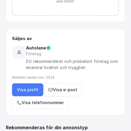
eller WEBP.
Säljes av
Autolane
A
Företag
Ett
rekommenderat
och
prisbelönt
företag
som
levererar
kvalitet
och
trygghet.
Medlem sedan
nov. 2024
Visa profil
Visa e-post
Visa telefonnummer
Rekommenderas för din annonstyp