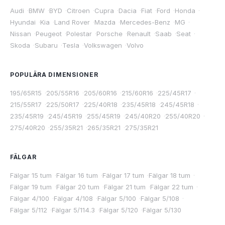
Audi
·
BMW
·
BYD
·
Citroen
·
Cupra
·
Dacia
·
Fiat
·
Ford
·
Honda
·
Hyundai
·
Kia
·
Land Rover
·
Mazda
·
Mercedes-Benz
·
MG
·
Nissan
·
Peugeot
·
Polestar
·
Porsche
·
Renault
·
Saab
·
Seat
·
Skoda
·
Subaru
·
Tesla
·
Volkswagen
·
Volvo
POPULÄRA DIMENSIONER
195/65R15
·
205/55R16
·
205/60R16
·
215/60R16
·
225/45R17
·
215/55R17
·
225/50R17
·
225/40R18
·
235/45R18
·
245/45R18
·
235/45R19
·
245/45R19
·
255/45R19
·
245/40R20
·
255/40R20
·
275/40R20
·
255/35R21
·
265/35R21
·
275/35R21
FÄLGAR
Fälgar 15 tum
·
Fälgar 16 tum
·
Fälgar 17 tum
·
Fälgar 18 tum
·
Fälgar 19 tum
·
Fälgar 20 tum
·
Fälgar 21 tum
·
Fälgar 22 tum
·
Fälgar 4/100
·
Fälgar 4/108
·
Fälgar 5/100
·
Fälgar 5/108
·
Fälgar 5/112
·
Fälgar 5/114.3
·
Fälgar 5/120
·
Fälgar 5/130