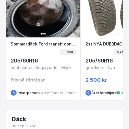
Sommardäck Ford transit connect 205/60/
2st NYA DUBBDÄC
Sommardäck Ford transit connect 205/60/R16 96H
...mm
NYA /
205/60R16
205/60R16
continental · Begagnade - Mycket bra skick
goodyear · Nya
2 500 kr
Pris på förfrågan
Privatperson
·
VastraGotaland
·
3 månader sedan
Återförsäljare
·
Hus
·
6 m
A
O
Däck
30 sep. 2024