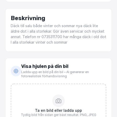
Beskrivning
Däck
till
salu
både
vinter
och
sommar
nya
däck
lite
äldre
dot
i
alla
storlekar.
Gör
även
servicar
och
mycket
annat.
Telefon
nr
0735311700
har
många
däck
i
old
dot
I
alla
storlekar
vinter
och
sommar
Visa hjulen på din bil
Ladda upp en bild på din bil – AI genererar en
fotorealistisk förhandsvisning
Ta en bild eller ladda upp
Tydlig bild från sidan ger bäst resultat. PNG, JPEG