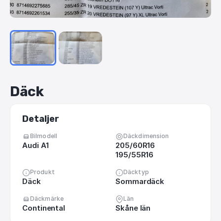
Däck
Detaljer
Bilmodell
Däckdimension
Audi A1
205/60R16
195/55R16
Produkt
Däcktyp
Däck
Sommardäck
Däckmärke
Län
Continental
Skåne län