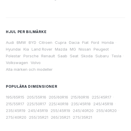
HJUL PER BILMÄRKE
Audi
·
BMW
·
BYD
·
Citroen
·
Cupra
·
Dacia
·
Fiat
·
Ford
·
Honda
·
Hyundai
·
Kia
·
Land Rover
·
Mazda
·
MG
·
Nissan
·
Peugeot
·
Polestar
·
Porsche
·
Renault
·
Saab
·
Seat
·
Skoda
·
Subaru
·
Tesla
·
Volkswagen
·
Volvo
Alla märken och modeller
POPULÄRA DIMENSIONER
195/65R15
·
205/55R16
·
205/60R16
·
215/60R16
·
225/45R17
·
215/55R17
·
225/50R17
·
225/40R18
·
235/45R18
·
245/45R18
·
235/45R19
·
245/45R19
·
255/45R19
·
245/40R20
·
255/40R20
·
275/40R20
·
255/35R21
·
265/35R21
·
275/35R21