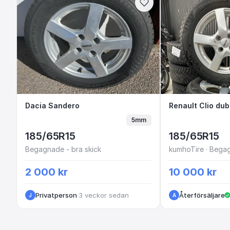
Dacia Sandero
Dacia Sandero
Renault Cli
5mm
185/65R15
185/65R15
Begagnade - bra skick
kumhoTire · Begag
2 000 kr
10 000 kr
Privatperson
·
3 veckor sedan
Återförsäljare
J
A