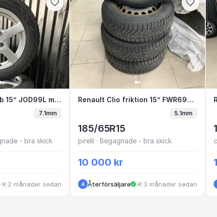
o dubb 15” JOD99L mellan F& G
Renault Clio dubb 15” JOD99L mellan F& G
Renault Clio friktion 15” FW
Renault Clio friktion 15” FWR698 i3-5
7.1mm
5.1mm
185/65R15
nade - bra skick
pirelli · Begagnade - bra skick
10 000 kr
·
Kungälv
·
2 månader sedan
Återförsäljare
·
Kungälv
·
3 månader sedan
A