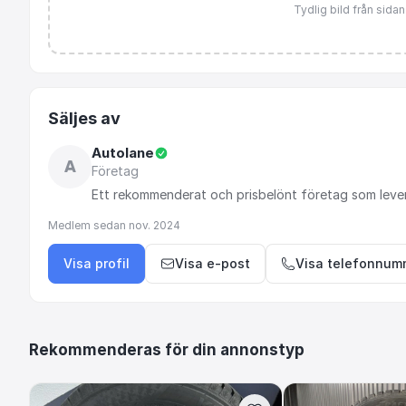
Tydlig bild från sida
Säljes av
Autolane
A
Företag
Ett
rekommenderat
och
prisbelönt
företag
som
leve
Medlem sedan
nov. 2024
Visa profil
Visa e-post
Visa telefonnum
Rekommenderas för din annonstyp