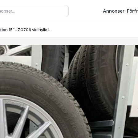
Annonser
Förf
tion 15” JZG706 vid hylla L