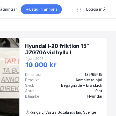
rågningar
Logga in
Lägg in annons
Hyundai I-20 friktion 15”
JZG706 vid hylla L
4 juni 2026
10 000 kr
Dimension
185/65R15
Produkt
Kompletta hjul
Skick
Begagnade - bra skick
Antal
0 st
Bilmärke
Hyundai
Kungälv, Västra Götalands län, Sverige