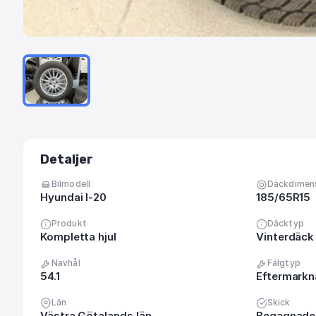
Detaljer
Bilmodell
Däckdimen
Hyundai I-20
185/65R15
Produkt
Däcktyp
Kompletta hjul
Vinterdäck 
Navhål
Fälgtyp
54.1
Eftermark
Län
Skick
Västra Götalands län
Begagnade 