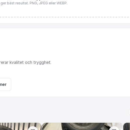
n ger bäst resultat. PNG, JPEG eller WEBP.
rerar
kvalitet
och
trygghet.
mer