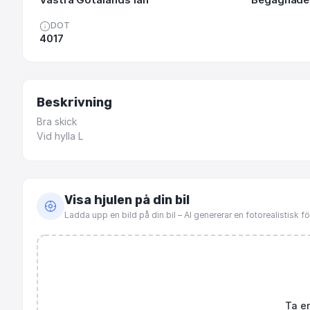
DOT
4017
Beskrivning
Bra
skick
Vid
hylla
L
Visa hjulen på din bil
Ladda upp en bild på din bil – AI genererar en fotorealistisk 
Ta en