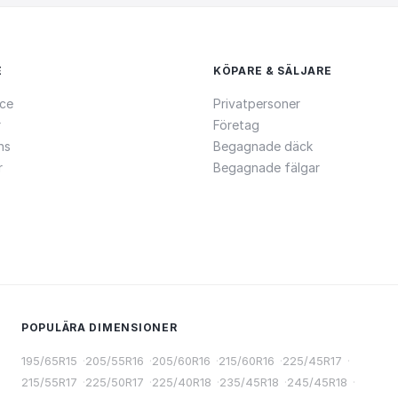
E
KÖPARE & SÄLJARE
ce
Privatpersoner
r
Företag
ns
Begagnade däck
r
Begagnade fälgar
POPULÄRA DIMENSIONER
195/65R15
·
205/55R16
·
205/60R16
·
215/60R16
·
225/45R17
·
215/55R17
·
225/50R17
·
225/40R18
·
235/45R18
·
245/45R18
·