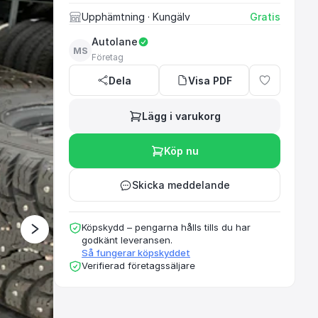
Upphämtning
· Kungälv
Gratis
Autolane
MS
Ett rekommenderat oc
Företag
Dela
Visa PDF
Lägg i varukorg
Köp nu
Skicka meddelande
Köpskydd – pengarna hålls tills du har
godkänt leveransen.
Så fungerar köpskyddet
Verifierad företagssäljare