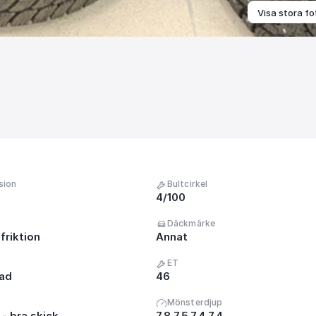
Visa stora fo
sion
Bultcirkel
4/100
Däckmärke
friktion
Annat
ET
nad
46
Mönsterdjup
- bra skick
7.8 7.5 7.4 7.4