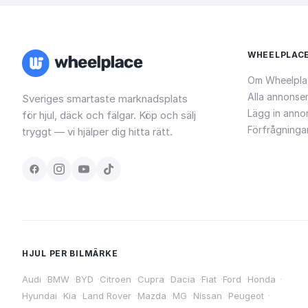
WHEELPLAC
Om Wheelpla
Alla annonse
Sveriges smartaste marknadsplats
Lägg in anno
för hjul, däck och fälgar. Köp och sälj
Förfrågninga
tryggt — vi hjälper dig hitta rätt.
HJUL PER BILMÄRKE
Audi
·
BMW
·
BYD
·
Citroen
·
Cupra
·
Dacia
·
Fiat
·
Ford
·
Honda
·
Hyundai
·
Kia
·
Land Rover
·
Mazda
·
MG
·
Nissan
·
Peugeot
·