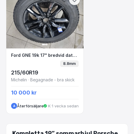
Ford GNE 19k 17" bredvid datorn
Ford GNE 19k 17" bredvid datorn
8.8mm
215/60R19
Michelin · Begagnade - bra skick
10 000 kr
Återförsäljare
·
Kungälv
·
1 vecka sedan
A
Kompletta 19” sommarhjul Porsche