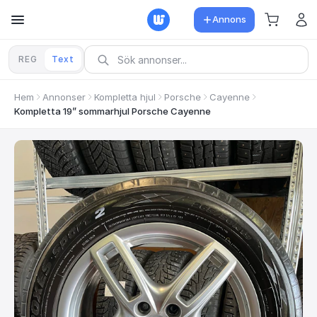
Annons
REG
Text
Hem
Annonser
Kompletta hjul
Porsche
Cayenne
Kompletta 19” sommarhjul Porsche Cayenne