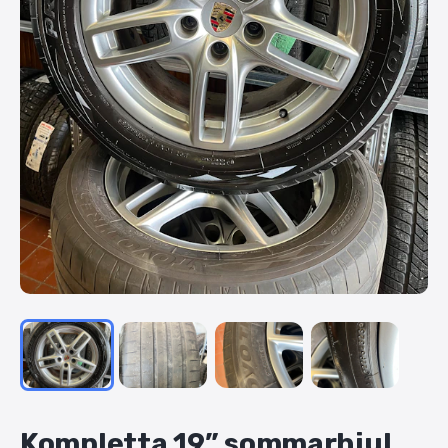
Kompletta
19”
sommarhjul