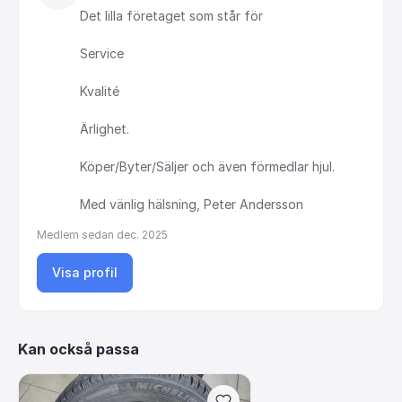
Det
lilla
företaget
som
står
för
Service
Kvalité
Ärlighet.
Köper
​/​
Byter
​/​
Säljer
och
även
förmedlar
hjul.
Med
vänlig
hälsning,
Peter
Andersson
Medlem sedan
dec. 2025
Visa profil
Kan också passa