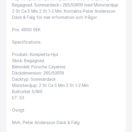
Begagnad.
Sommardäck
i
265
​/​
50R19
med
Mönsterdjup
2
St
Ca
5
Mm
2
St
1-2
Mm.
Kontakta
Peter
Andersson
Däck
&
Fälg
för
mer
information
och
frågor.
Pris:
4900
SEK
Specifications:
Produkt:
Kompletta
Hjul
Skick:
Begagnad
Bilmodell:
Porsche
Cayenne
Däckdimension:
265
​/​
50R19
Däcktyp:
Sommardäck
Mönsterdjup:
2
St
Ca
5
Mm
2
St
1-2
Mm
Bultcirkel:
5
​/​
160
ET:
53
Övrigt
Mvh,
Peter
Andersson
Däck
&
Fälg