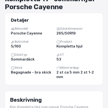
Porsche
Cayenne
Detaljer
Bilmodell
Däckdimension
Porsche Cayenne
265/50R19
Bultcirkel
Produkt
5/160
Kompletta hjul
Däcktyp
ET
Sommardäck
53
Skick
Mönsterdjup
Begagnade - bra skick
2 st ca 5 mm 2 st 1-2
mm
Beskrivning
Köp
Kompletta
Hjul
som
passar
Porsche
Cayenne,