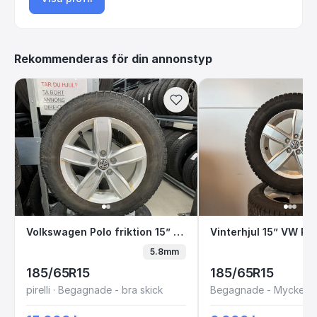
Rekommenderas för din annonstyp
Volkswagen Polo friktion 15” RGN648 E3-7
Vinterhjul 15” V
Volkswagen Polo friktion 15” RGN648 E3-7
5.8mm
185/65R15
185/65R15
pirelli · Begagnade - bra skick
Begagnade - Mycket br