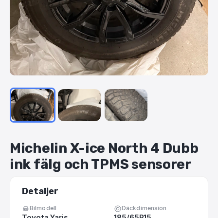
Michelin
X-ice
North
4
Dubb
ink
fälg
och
TPMS
sensorer
Detaljer
Bilmodell
Däckdimension
Toyota Yaris
185/65R15