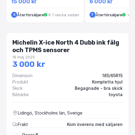
15 000 kr
6 000 kr
Återförsäljare
·
Kungälv
·
1 vecka sedan
Återförsäljare
·
Göt
·
4 m
A
F
Michelin X-ice North 4 Dubb ink fälg
och TPMS sensorer
19 maj 2025
3 000 kr
Dimension
185/65R15
Produkt
Kompletta hjul
Skick
Begagnade - bra skick
Bilmärke
toyota
Lidingö, Stockholms län, Sverige
Frakt
Kom överens med säljaren
Oscar B