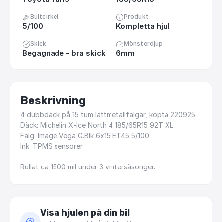
Bultcirkel
Produkt
5/100
Kompletta hjul
Skick
Mönsterdjup
Begagnade - bra skick
6mm
Beskrivning
4
dubbdäck
på
15
tum
lättmetallfälgar,
köpta
220925
Däck:
Michelin
X-Ice
North
4
185
​/​
65R15
92T
XL
Fälg:
Image
Vega
G.Blk
6x15
ET45
5
​/​
100
Ink.
TPMS
sensorer
Rullat
ca
1500
mil
under
3
vintersäsonger.
Visa hjulen på din bil