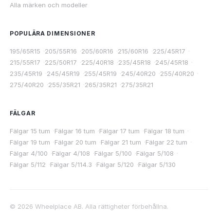
Alla märken och modeller
POPULÄRA DIMENSIONER
195/65R15
·
205/55R16
·
205/60R16
·
215/60R16
·
225/45R17
·
215/55R17
·
225/50R17
·
225/40R18
·
235/45R18
·
245/45R18
·
235/45R19
·
245/45R19
·
255/45R19
·
245/40R20
·
255/40R20
·
275/40R20
·
255/35R21
·
265/35R21
·
275/35R21
FÄLGAR
Fälgar 15 tum
·
Fälgar 16 tum
·
Fälgar 17 tum
·
Fälgar 18 tum
·
Fälgar 19 tum
·
Fälgar 20 tum
·
Fälgar 21 tum
·
Fälgar 22 tum
·
Fälgar 4/100
·
Fälgar 4/108
·
Fälgar 5/100
·
Fälgar 5/108
·
Fälgar 5/112
·
Fälgar 5/114.3
·
Fälgar 5/120
·
Fälgar 5/130
©
2026
Wheelplace AB. Alla rättigheter förbehållna.