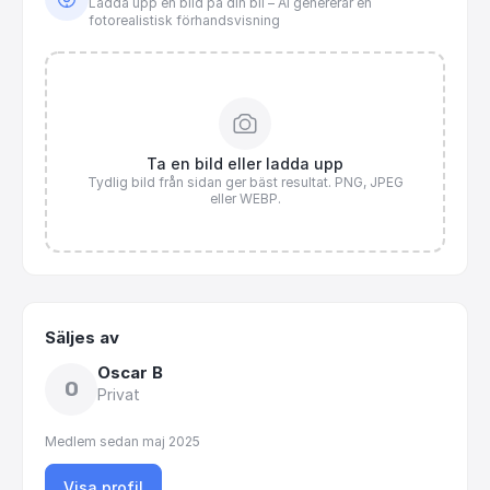
Ladda upp en bild på din bil – AI genererar en
fotorealistisk förhandsvisning
Ta en bild eller ladda upp
Tydlig bild från sidan ger bäst resultat. PNG, JPEG
eller WEBP.
Säljes av
Oscar B
O
Privat
Medlem sedan
maj 2025
Visa profil