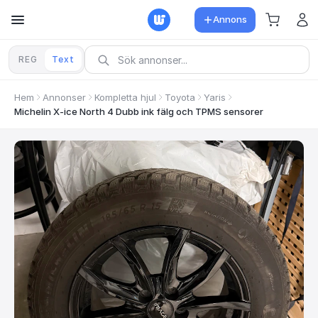
Annons
REG
Text
Hem
Annonser
Kompletta hjul
Toyota
Yaris
Michelin X-ice North 4 Dubb ink fälg och TPMS sensorer