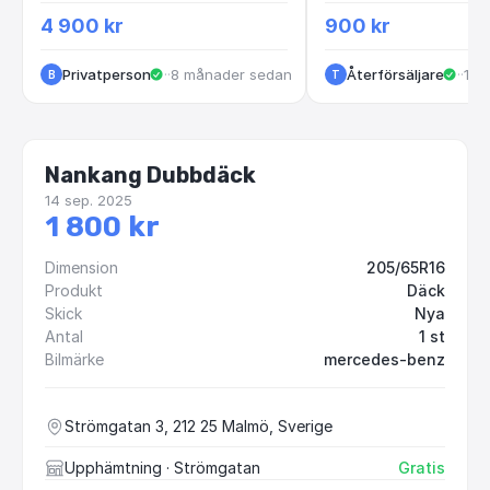
4 900 kr
900 kr
Privatperson
·
Tenhult
·
8 månader sedan
Återförsäljare
·
Str
·
11 
B
T
Nankang Dubbdäck
14 sep. 2025
1 800 kr
Dimension
205/65R16
Produkt
Däck
Skick
Nya
Antal
1 st
Bilmärke
mercedes-benz
Strömgatan 3, 212 25 Malmö, Sverige
Upphämtning
· Strömgatan
Gratis