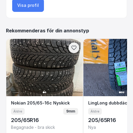
Visa profil
Rekommenderas för din annonstyp
Nokian 205/65-16c Nyskick
LingLong dubbd
Nokian 205/65-16c Nyskick
LingLong dubbdäck
9mm
Äldre
Äldre
205/65R16
205/65R16
Begagnade - bra skick
Nya