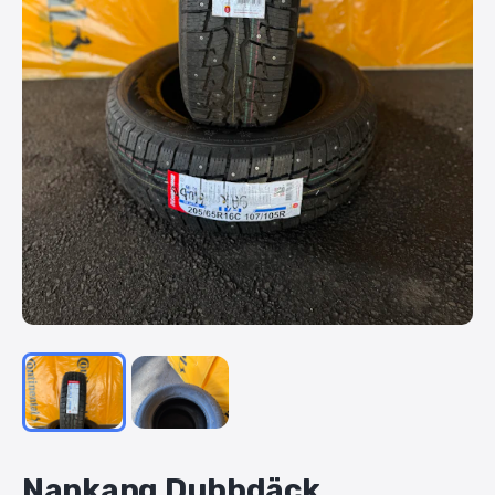
Nankang
Dubbdäck