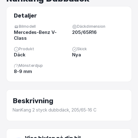
Detaljer
Bilmodell
Däckdimension
Mercedes-Benz V-
205/65R16
Class
Produkt
Skick
Däck
Nya
Mönsterdjup
8-9 mm
Beskrivning
NanKang
2
styck
dubbdäck,
205
​/​
65-16
C