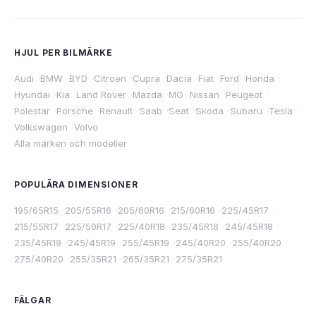
HJUL PER BILMÄRKE
Audi
·
BMW
·
BYD
·
Citroen
·
Cupra
·
Dacia
·
Fiat
·
Ford
·
Honda
·
Hyundai
·
Kia
·
Land Rover
·
Mazda
·
MG
·
Nissan
·
Peugeot
·
Polestar
·
Porsche
·
Renault
·
Saab
·
Seat
·
Skoda
·
Subaru
·
Tesla
·
Volkswagen
·
Volvo
Alla märken och modeller
POPULÄRA DIMENSIONER
195/65R15
·
205/55R16
·
205/60R16
·
215/60R16
·
225/45R17
·
215/55R17
·
225/50R17
·
225/40R18
·
235/45R18
·
245/45R18
·
235/45R19
·
245/45R19
·
255/45R19
·
245/40R20
·
255/40R20
·
275/40R20
·
255/35R21
·
265/35R21
·
275/35R21
FÄLGAR