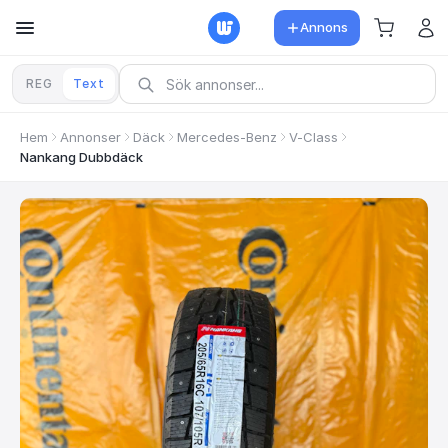
Annons
REG
Text
Hem
Annonser
Däck
Mercedes-Benz
V-Class
Nankang Dubbdäck