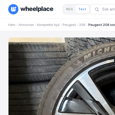
REG
Text
Hem
Annonser
Kompletta hjul
Peugeot
208
Peugeot 208 som