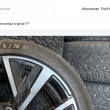
Annonser
Förf
marhjul orginal 17”