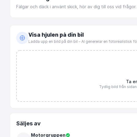
Fälgar
och
däck
i
använt
skick,
hör
av
dig
till
oss
vid
frågor.
Visa hjulen på din bil
Ladda upp en bild på din bil – AI genererar en fotorealistisk 
Ta en
Tydlig bild från sida
Säljes av
Motorgruppen