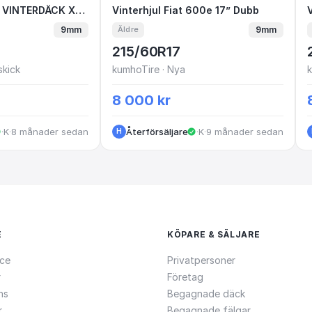
rcross VINTERDÄCK XJN81A
Citroën Aircross VINTERDÄCK XJN81A
Vinterhjul Fiat 600e 17” Dub
Vinterhjul Fiat 600e 17” Dubb
V
9mm
9mm
Äldre
215/60R17
skick
kumhoTire · Nya
k
8 000 kr
·
Kungälv
·
8 månader sedan
Återförsäljare
·
Kista
·
9 månader sedan
H
E
KÖPARE & SÄLJARE
ce
Privatpersoner
r
Företag
ns
Begagnade däck
r
Begagnade fälgar