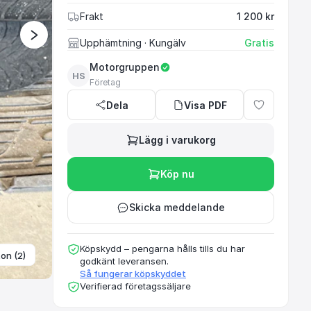
Frakt
1 200 kr
Upphämtning
· Kungälv
Gratis
Motorgruppen
HS
Företag
Dela
Visa PDF
Lägg i varukorg
Köp nu
Skicka meddelande
Köpskydd – pengarna hålls tills du har
ton (2)
godkänt leveransen.
Så fungerar köpskyddet
Verifierad företagssäljare