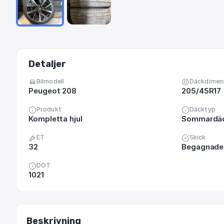
Detaljer
Bilmodell
Däckdimen
Peugeot 208
205/45R17
Produkt
Däcktyp
Kompletta hjul
Sommardä
ET
Skick
32
Begagnade 
DOT
1021
Beskrivning