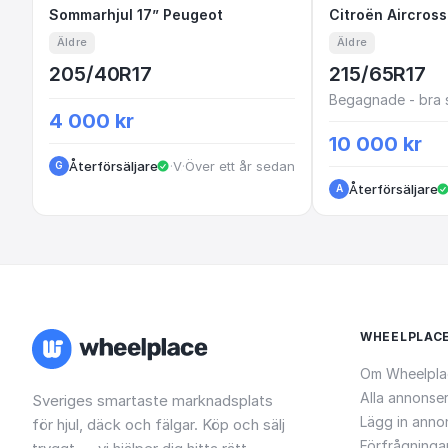
Sommarhjul 17” Peugeot
Sommarhjul 17” Peugeot
Citroën Ai
Äldre
Äldre
205/40R17
215/65R17
Begagnade - bra 
4 000 kr
10 000 kr
Återförsäljare
·
VastraGotaland
·
Över ett år sedan
G
Återförsäljare
A
WHEELPLAC
Om Wheelpla
Alla annonse
Sveriges smartaste marknadsplats
Lägg in anno
för hjul, däck och fälgar. Köp och sälj
Förfrågninga