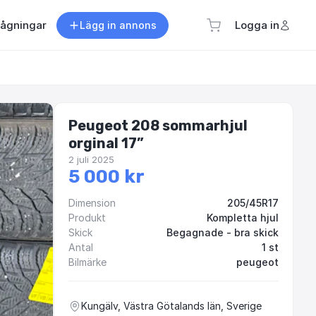
rågningar
Logga in
Lägg in annons
Peugeot 208 sommarhjul
orginal 17”
2 juli 2025
5 000 kr
Dimension
205/45R17
Produkt
Kompletta hjul
Skick
Begagnade - bra skick
Antal
1 st
Bilmärke
peugeot
Kungälv, Västra Götalands län, Sverige