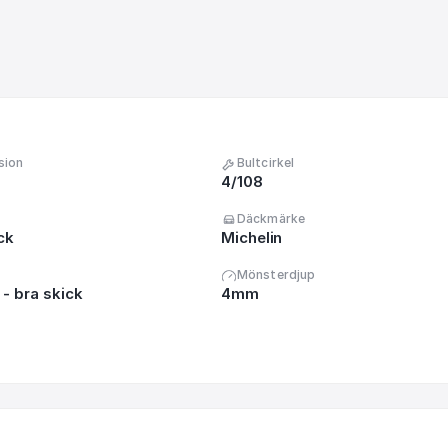
sion
Bultcirkel
4/108
Däckmärke
ck
Michelin
Mönsterdjup
- bra skick
4mm