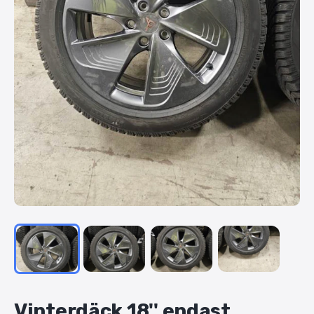
Vinterdäck
18''
endast