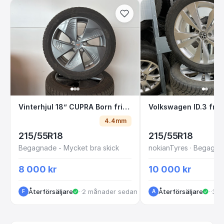
Vinterhjul 18” CUPRA Born friktion på Origina
Volkswagen ID.3
Vinterhjul 18” CUPRA Born friktion på Originalfälg
4.4mm
215/55R18
215/55R18
Begagnade - Mycket bra skick
8 000 kr
10 000 kr
Återförsäljare
·
Göteborg
·
2 månader sedan
Återförsäljare
·
Kun
·
3 m
F
A