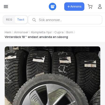
Annons
REG
Text
Hem
Annonser
Kompletta hjul
Cupra
Born
Vinterdäck 18'' endast använda en säsong