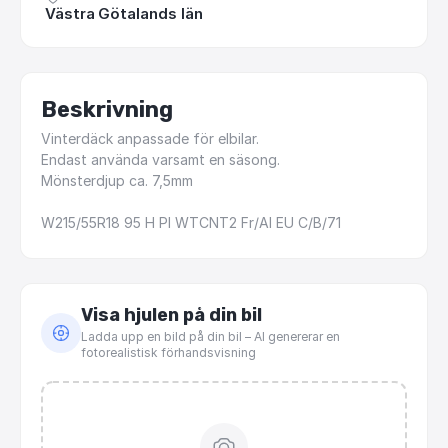
Västra Götalands län
Beskrivning
Vinterdäck
anpassade
för
elbilar.
Endast
använda
varsamt
en
säsong.
Mönsterdjup
ca.
7,5mm
W215
​/​
55R18
95
H
PI
WTCNT2
Fr
​/​
AI
EU
C
​/​
B
​/​
71
Visa hjulen på din bil
Ladda upp en bild på din bil – AI genererar en
fotorealistisk förhandsvisning