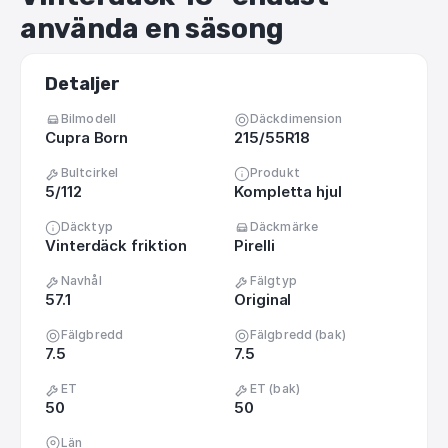
använda
en
säsong
Detaljer
Bilmodell
Däckdimension
Cupra Born
215/55R18
Bultcirkel
Produkt
5/112
Kompletta hjul
Däcktyp
Däckmärke
Vinterdäck friktion
Pirelli
Navhål
Fälgtyp
57.1
Original
Fälgbredd
Fälgbredd (bak)
7.5
7.5
ET
ET (bak)
50
50
Län