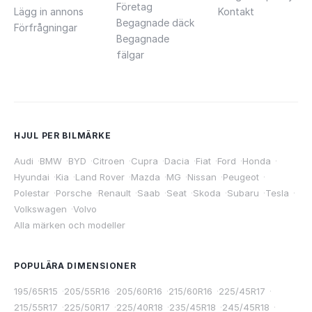
Företag
Lägg in annons
Kontakt
Begagnade däck
Förfrågningar
Begagnade
fälgar
HJUL PER BILMÄRKE
Audi
·
BMW
·
BYD
·
Citroen
·
Cupra
·
Dacia
·
Fiat
·
Ford
·
Honda
·
Hyundai
·
Kia
·
Land Rover
·
Mazda
·
MG
·
Nissan
·
Peugeot
·
Polestar
·
Porsche
·
Renault
·
Saab
·
Seat
·
Skoda
·
Subaru
·
Tesla
·
Volkswagen
·
Volvo
Alla märken och modeller
POPULÄRA DIMENSIONER
195/65R15
·
205/55R16
·
205/60R16
·
215/60R16
·
225/45R17
·
215/55R17
·
225/50R17
·
225/40R18
·
235/45R18
·
245/45R18
·