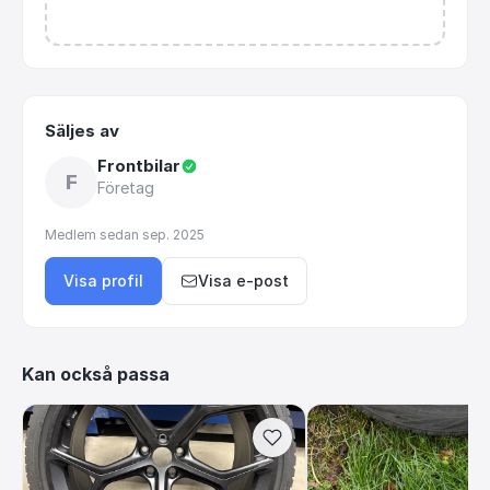
Säljes av
Frontbilar
F
Företag
Medlem sedan
sep. 2025
Visa profil
Visa e-post
Kan också passa