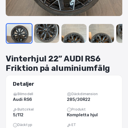
Vinterhjul
22”
AUDI
RS6
Friktion
på
aluminiumfälg
Detaljer
Bilmodell
Däckdimension
Audi RS6
285/30R22
Bultcirkel
Produkt
5/112
Kompletta hjul
Däcktyp
ET