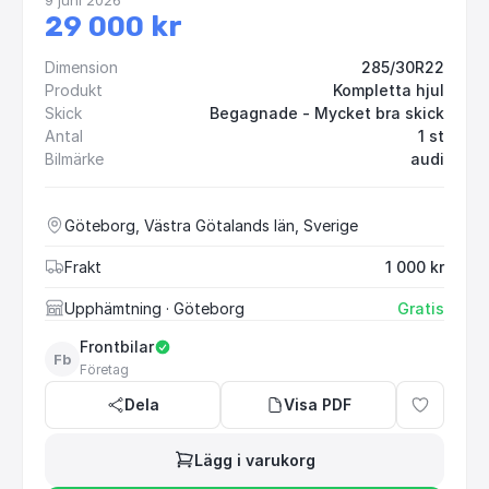
29 000 kr
Dimension
285/30R22
Produkt
Kompletta hjul
Skick
Begagnade - Mycket bra skick
Antal
1 st
Bilmärke
audi
Göteborg, Västra Götalands län, Sverige
Frakt
1 000 kr
Upphämtning
· Göteborg
Gratis
Frontbilar
Fb
Företag
Dela
Visa PDF
Lägg i varukorg