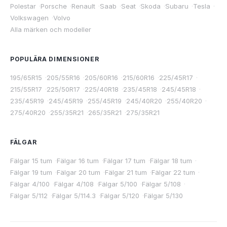
Polestar
·
Porsche
·
Renault
·
Saab
·
Seat
·
Skoda
·
Subaru
·
Tesla
·
Volkswagen
·
Volvo
Alla märken och modeller
POPULÄRA DIMENSIONER
195/65R15
·
205/55R16
·
205/60R16
·
215/60R16
·
225/45R17
·
215/55R17
·
225/50R17
·
225/40R18
·
235/45R18
·
245/45R18
·
235/45R19
·
245/45R19
·
255/45R19
·
245/40R20
·
255/40R20
·
275/40R20
·
255/35R21
·
265/35R21
·
275/35R21
FÄLGAR
Fälgar 15 tum
·
Fälgar 16 tum
·
Fälgar 17 tum
·
Fälgar 18 tum
·
Fälgar 19 tum
·
Fälgar 20 tum
·
Fälgar 21 tum
·
Fälgar 22 tum
·
Fälgar 4/100
·
Fälgar 4/108
·
Fälgar 5/100
·
Fälgar 5/108
·
Fälgar 5/112
·
Fälgar 5/114.3
·
Fälgar 5/120
·
Fälgar 5/130