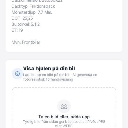
Däckdimension:
285
​/​
30R22
Däcktyp:
Friktionsdäck
Mönsterdjup:
7,7
Mm.
DOT:
25,25
Bultcirkel:
5
​/​
112
ET:
19
Mvh,
Frontbilar
Visa hjulen på din bil
Ladda upp en bild på din bil – AI genererar en
fotorealistisk förhandsvisning
Ta en bild eller ladda upp
Tydlig bild från sidan ger bäst resultat. PNG, JPEG
eller WEBP.