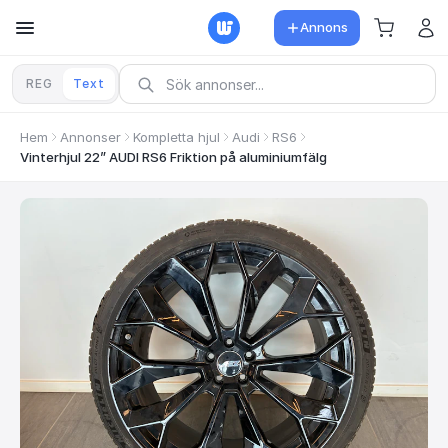
Annons
REG
Text
Hem
Annonser
Kompletta hjul
Audi
RS6
Vinterhjul 22” AUDI RS6 Friktion på aluminiumfälg