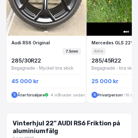
Audi RS6 Original
Mercedes GLS 22
Audi RS6 Original
7.5mm
Äldre
285/30R22
285/45R22
Begagnade - Mycket bra skick
Begagnade - bra skick
45 000 kr
25 000 kr
Återförsäljare
·
Halmstad
·
4 månader sedan
Privatperson
·
·
10 må
Stockholm
S
A
Vinterhjul 22” AUDI RS6 Friktion på
aluminiumfälg
9 juni 2026