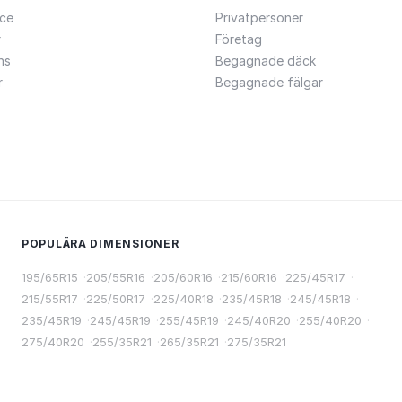
ce
Privatpersoner
r
Företag
ns
Begagnade däck
r
Begagnade fälgar
POPULÄRA DIMENSIONER
195/65R15
·
205/55R16
·
205/60R16
·
215/60R16
·
225/45R17
·
215/55R17
·
225/50R17
·
225/40R18
·
235/45R18
·
245/45R18
·
235/45R19
·
245/45R19
·
255/45R19
·
245/40R20
·
255/40R20
·
275/40R20
·
255/35R21
·
265/35R21
·
275/35R21