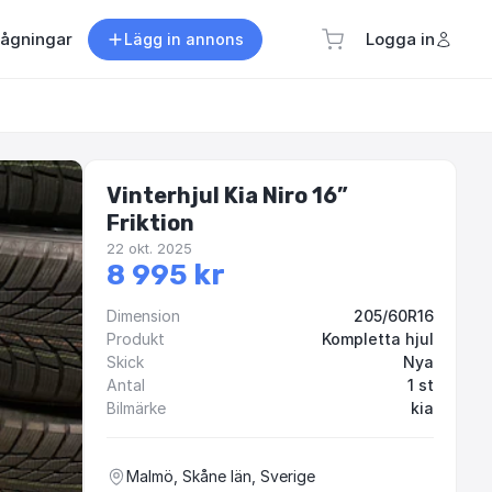
rågningar
Logga in
Lägg in annons
Vinterhjul Kia Niro 16”
Friktion
22 okt. 2025
8 995 kr
Dimension
205/60R16
Produkt
Kompletta hjul
Skick
Nya
Antal
1 st
Bilmärke
kia
Malmö, Skåne län, Sverige