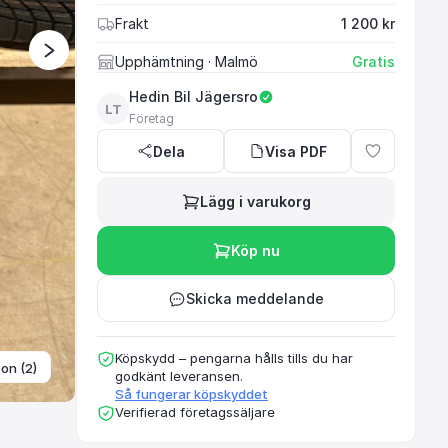
Frakt
1 200 kr
Välkommen till Hedin 
Upphämtning
· Malmö
Gratis
däck och fälgar. För m
på Hedin Automotive J
Hedin Bil Jägersro
LT
4 månaders kostna
Företag
Dela
Visa PDF
Lägg i varukorg
Köp nu
Skicka meddelande
Köpskydd – pengarna hålls tills du har
ton (2)
godkänt leveransen.
Så fungerar köpskyddet
Verifierad företagssäljare