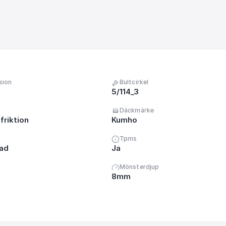
sion
Bultcirkel
5/114_3
Däckmärke
friktion
Kumho
Tpms
nad
Ja
Mönsterdjup
8mm