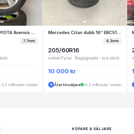
16” TOYOTA Avensis Dubb på originalfälg
Vinterhjul 16” TOYOTA Avensis Dubb på originalfälg
Mercedes Citan dubb 16” EBC
Mercedes Citan dubb 16” EBC51A mellan F & G
7.7mm
8.3mm
205/60R16
kick
nokianTyres · Begagnade - bra skick
n
10 000 kr
·
·
Göteborg
2 månader sedan
Återförsäljare
·
Kungälv
·
2 månader sedan
A
E
KÖPARE & SÄLJARE