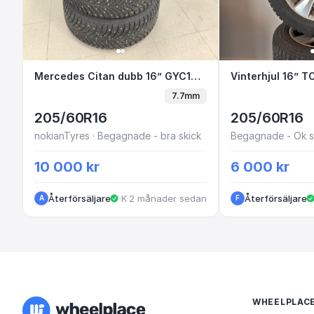
Mercedes Citan dubb 16” GYC19K i3-6
Mercedes Citan dubb 16” GYC19K i3-6
Vinterhjul 
7.7mm
205/60R16
205/60R16
nokianTyres · Begagnade - bra skick
Begagnade - Ok s
10 000 kr
6 000 kr
Återförsäljare
·
Kungälv
·
2 månader sedan
Återförsäljare
A
F
WHEELPLAC