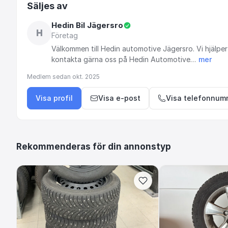
Säljes av
Hedin Bil Jägersro
H
Företag
Välkommen
till
Hedin
automotive
Jägersro.
Vi
hjälper
kontakta
gärna
oss
på
Hedin
Automotive…
mer
Medlem sedan
okt. 2025
Visa profil
Visa e-post
Visa telefonnum
Rekommenderas för din annonstyp