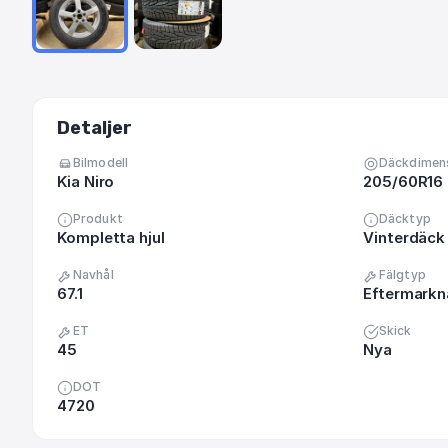
Detaljer
Bilmodell
Däckdimen
Kia Niro
205/60R16
Produkt
Däcktyp
Kompletta hjul
Vinterdäck 
Navhål
Fälgtyp
67.1
Eftermark
ET
Skick
45
Nya
DOT
4720