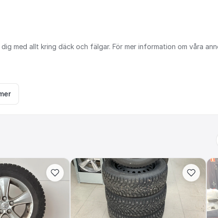
dig
med
allt
kring
däck
och
fälgar.
För
mer
information
om
våra
ann
mer