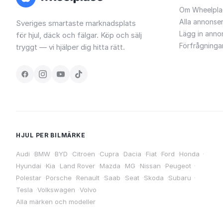
Om Wheelpla
Alla annonse
Sveriges smartaste marknadsplats
Lägg in anno
för hjul, däck och fälgar. Köp och sälj
Förfrågninga
tryggt — vi hjälper dig hitta rätt.
HJUL PER BILMÄRKE
Audi
·
BMW
·
BYD
·
Citroen
·
Cupra
·
Dacia
·
Fiat
·
Ford
·
Honda
·
Hyundai
·
Kia
·
Land Rover
·
Mazda
·
MG
·
Nissan
·
Peugeot
·
Polestar
·
Porsche
·
Renault
·
Saab
·
Seat
·
Skoda
·
Subaru
·
Tesla
·
Volkswagen
·
Volvo
Alla märken och modeller