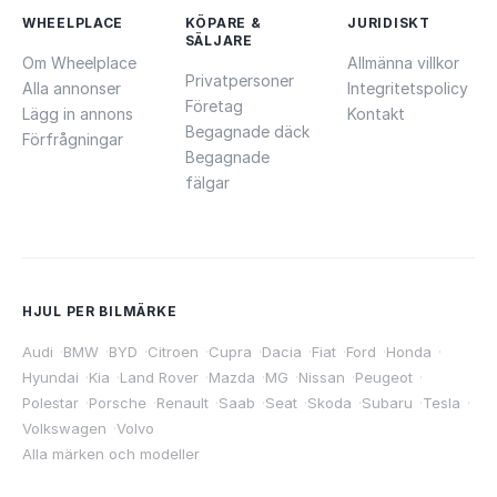
WHEELPLACE
KÖPARE &
JURIDISKT
SÄLJARE
Om Wheelplace
Allmänna villkor
Privatpersoner
Alla annonser
Integritetspolicy
Företag
Lägg in annons
Kontakt
Begagnade däck
Förfrågningar
Begagnade
fälgar
HJUL PER BILMÄRKE
Audi
·
BMW
·
BYD
·
Citroen
·
Cupra
·
Dacia
·
Fiat
·
Ford
·
Honda
·
Hyundai
·
Kia
·
Land Rover
·
Mazda
·
MG
·
Nissan
·
Peugeot
·
Polestar
·
Porsche
·
Renault
·
Saab
·
Seat
·
Skoda
·
Subaru
·
Tesla
·
Volkswagen
·
Volvo
Alla märken och modeller