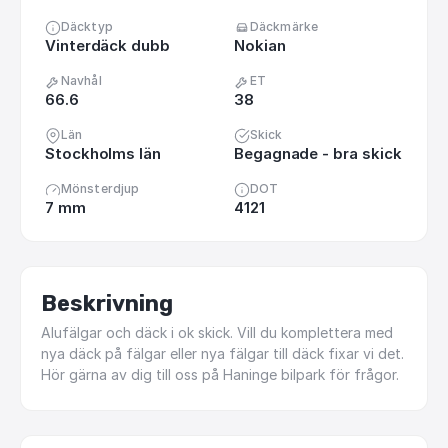
Däcktyp
Däckmärke
Vinterdäck dubb
Nokian
Navhål
ET
66.6
38
Län
Skick
Stockholms län
Begagnade - bra skick
Mönsterdjup
DOT
7 mm
4121
Beskrivning
Alufälgar
och
däck
i
ok
skick.
Vill
du
komplettera
med
nya
däck
på
fälgar
eller
nya
fälgar
till
däck
fixar
vi
det.
Hör
gärna
av
dig
till
oss
på
Haninge
bilpark
för
frågor.