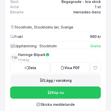
Skick
Begagnade - bra skick
Antal
1 st
Bilmärke
mercedes-benz
Stockholm, Stockholms län, Sverige
Frakt
990 kr
Upphämtning
· Stockholm
Gratis
Haninge Bilpark
TW
Företag
Dela
Visa PDF
Lägg i varukorg
Köp nu
Skicka meddelande