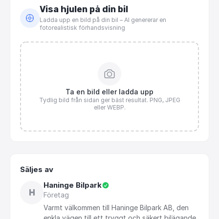
Visa hjulen på din bil
Ladda upp en bild på din bil – AI genererar en
fotorealistisk förhandsvisning
Ta en bild eller ladda upp
Tydlig bild från sidan ger bäst resultat. PNG, JPEG
eller WEBP.
Säljes av
Haninge Bilpark
H
Företag
Varmt
välkommen
till
Haninge
Bilpark
AB,
den
enkla
vägen
till
ett
tryggt
och
säkert
bilägande.