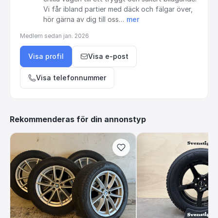
Vi
får
ibland
partier
med
däck
och
fälgar
över,
hör
gärna
av
dig
till
oss…
mer
Medlem sedan
jan. 2026
Visa profil
Visa e-post
Visa telefonnummer
Rekommenderas för din annonstyp