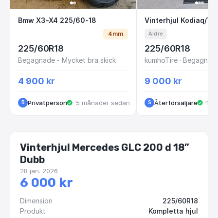
Bmw X3-X4 225/60-18
Vinterhjul Kodia
Bmw X3-X4 225/60-18
4mm
Äldre
225/60R18
225/60R18
Begagnade - Mycket bra skick
4 900 kr
9 000 kr
Privatperson
·
Tenhult
·
5 månader sedan
Återförsäljare
·
Gisl
·
11 
B
S
Vinterhjul Mercedes GLC 200 d 18”
Dubb
28 jan. 2026
6 000 kr
Dimension
225/60R18
Produkt
Kompletta hjul