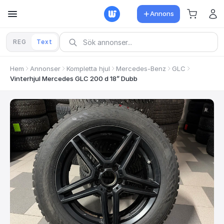
Annons
REG
Text
Hem
Annonser
Kompletta hjul
Mercedes-Benz
GLC
Vinterhjul Mercedes GLC 200 d 18” Dubb