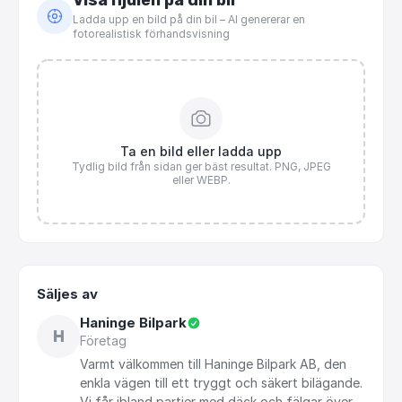
Visa hjulen på din bil
Ladda upp en bild på din bil – AI genererar en
fotorealistisk förhandsvisning
Ta en bild eller ladda upp
Tydlig bild från sidan ger bäst resultat. PNG, JPEG
eller WEBP.
Säljes av
Haninge Bilpark
H
Företag
Varmt
välkommen
till
Haninge
Bilpark
AB,
den
enkla
vägen
till
ett
tryggt
och
säkert
bilägande.
Vi
får
ibland
partier
med
däck
och
fälgar
över,