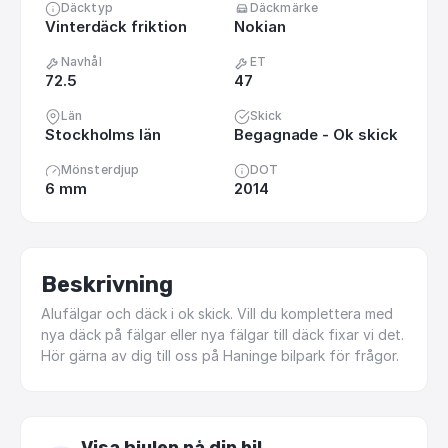
Däcktyp
Däckmärke
Vinterdäck friktion
Nokian
Navhål
ET
72.5
47
Län
Skick
Stockholms län
Begagnade - Ok skick
Mönsterdjup
DOT
6 mm
2014
Beskrivning
Alufälgar
och
däck
i
ok
skick.
Vill
du
komplettera
med
nya
däck
på
fälgar
eller
nya
fälgar
till
däck
fixar
vi
det.
Hör
gärna
av
dig
till
oss
på
Haninge
bilpark
för
frågor.