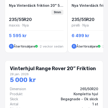
Nya Vinterdäck friktion 20" 5x120 maxxis — 
Nya Vinterdäck f
Nya Vinterdäck friktion 20" 5x120 maxxis — Volvo EX60
9mm
235/55R20
235/55R20
maxxis · Nya
pirelli · Nya
5 595 kr
6 499 kr
Återförsäljare
·
·
2 veckor sedan
Göteborg
Återförsäljare
·
·
2 v
Göteborg
C
C
Vinterhjul Range Rover 20” Friktion
28 jan. 2026
5 000 kr
Dimension
265/50R20
Produkt
Kompletta hjul
Skick
Begagnade - Ok skick
Antal
1 st