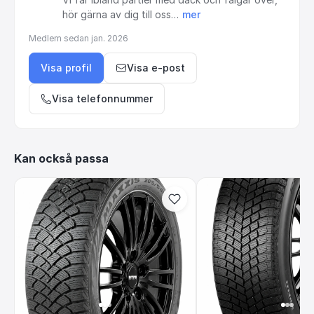
hör
gärna
av
dig
till
oss…
mer
Medlem sedan
jan. 2026
Visa profil
Visa e-post
Visa telefonnummer
Kan också passa