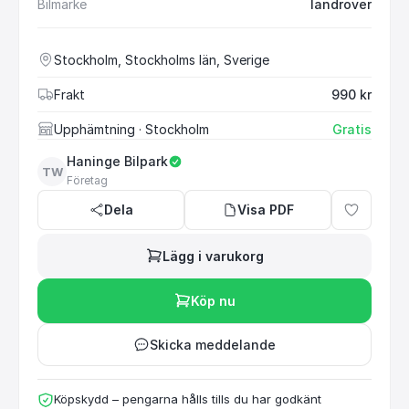
Bilmärke
landrover
Stockholm, Stockholms län, Sverige
Frakt
990 kr
Upphämtning
· Stockholm
Gratis
Haninge Bilpark
TW
Företag
Dela
Visa PDF
Lägg i varukorg
Köp nu
Skicka meddelande
Köpskydd – pengarna hålls tills du har godkänt