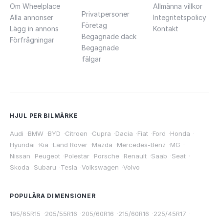
Om Wheelplace
Allmänna villkor
Privatpersoner
Alla annonser
Integritetspolicy
Företag
Lägg in annons
Kontakt
Begagnade däck
Förfrågningar
Begagnade
fälgar
HJUL PER BILMÄRKE
Audi
·
BMW
·
BYD
·
Citroen
·
Cupra
·
Dacia
·
Fiat
·
Ford
·
Honda
·
Hyundai
·
Kia
·
Land Rover
·
Mazda
·
Mercedes-Benz
·
MG
·
Nissan
·
Peugeot
·
Polestar
·
Porsche
·
Renault
·
Saab
·
Seat
·
Skoda
·
Subaru
·
Tesla
·
Volkswagen
·
Volvo
POPULÄRA DIMENSIONER
195/65R15
·
205/55R16
·
205/60R16
·
215/60R16
·
225/45R17
·