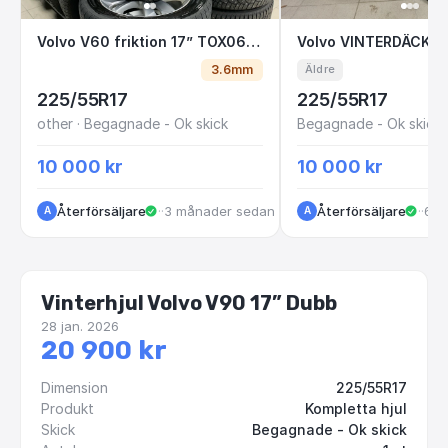
Volvo V60 friktion 17” TOX06G Y1-6
Volvo VINTERDÄ
Volvo V60 friktion 17” TOX06G Y1-6
Volvo VINTERDÄCK O
3.6mm
Äldre
225/55R17
225/55R17
other · Begagnade - Ok skick
Begagnade - Ok skick
10 000 kr
10 000 kr
Återförsäljare
·
Kungälv
·
3 månader sedan
Återförsäljare
·
Kun
·
6 m
A
A
Vinterhjul Volvo V90 17” Dubb
28 jan. 2026
20 900 kr
Dimension
225/55R17
Produkt
Kompletta hjul
Skick
Begagnade - Ok skick