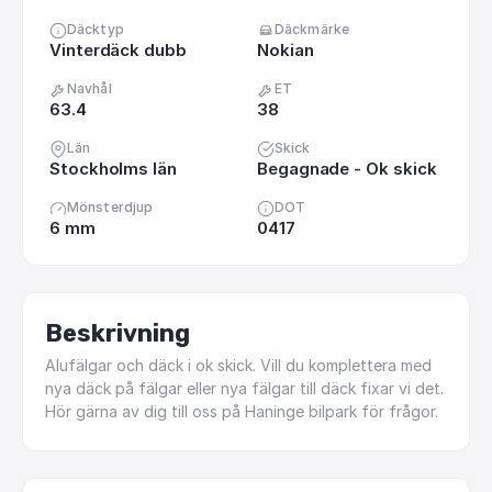
Däcktyp
Däckmärke
Vinterdäck dubb
Nokian
Navhål
ET
63.4
38
Län
Skick
Stockholms län
Begagnade - Ok skick
Mönsterdjup
DOT
6 mm
0417
Beskrivning
Alufälgar
och
däck
i
ok
skick.
Vill
du
komplettera
med
nya
däck
på
fälgar
eller
nya
fälgar
till
däck
fixar
vi
det.
Hör
gärna
av
dig
till
oss
på
Haninge
bilpark
för
frågor.