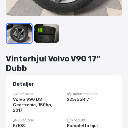
Vinterhjul
Volvo
V90
17”
Dubb
Detaljer
Bilmodell
Däckdimension
Volvo V90 D3
225/55R17
Geartronic, 150hp,
2017
Bultcirkel
Produkt
5/108
Kompletta hjul