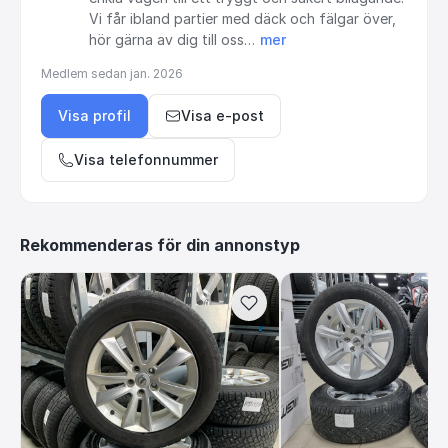
Vi
får
ibland
partier
med
däck
och
fälgar
över,
hör
gärna
av
dig
till
oss…
mer
Medlem sedan
jan. 2026
Visa profil
Visa e-post
Visa telefonnummer
Rekommenderas för din annonstyp