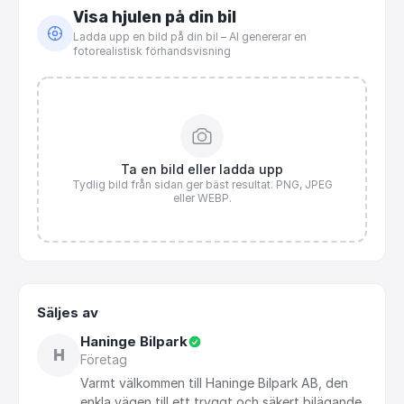
Visa hjulen på din bil
Ladda upp en bild på din bil – AI genererar en
fotorealistisk förhandsvisning
Ta en bild eller ladda upp
Tydlig bild från sidan ger bäst resultat. PNG, JPEG
eller WEBP.
Säljes av
Haninge Bilpark
H
Företag
Varmt
välkommen
till
Haninge
Bilpark
AB,
den
enkla
vägen
till
ett
tryggt
och
säkert
bilägande.