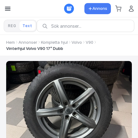
Annons
REG
Text
Hem
Annonser
Kompletta hjul
Volvo
V90
Vinterhjul Volvo V90 17” Dubb