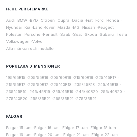
HJUL PER BILMÄRKE
Audi
·
BMW
·
BYD
·
Citroen
·
Cupra
·
Dacia
·
Fiat
·
Ford
·
Honda
·
Hyundai
·
Kia
·
Land Rover
·
Mazda
·
MG
·
Nissan
·
Peugeot
·
Polestar
·
Porsche
·
Renault
·
Saab
·
Seat
·
Skoda
·
Subaru
·
Tesla
·
Volkswagen
·
Volvo
Alla märken och modeller
POPULÄRA DIMENSIONER
195/65R15
·
205/55R16
·
205/60R16
·
215/60R16
·
225/45R17
·
215/55R17
·
225/50R17
·
225/40R18
·
235/45R18
·
245/45R18
·
235/45R19
·
245/45R19
·
255/45R19
·
245/40R20
·
255/40R20
·
275/40R20
·
255/35R21
·
265/35R21
·
275/35R21
FÄLGAR
Fälgar 15 tum
·
Fälgar 16 tum
·
Fälgar 17 tum
·
Fälgar 18 tum
·
Fälgar 19 tum
·
Fälgar 20 tum
·
Fälgar 21 tum
·
Fälgar 22 tum
·