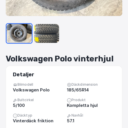
Volkswagen
Polo
vinterhjul
Detaljer
Bilmodell
Däckdimension
Volkswagen Polo
185/65R14
Bultcirkel
Produkt
5/100
Kompletta hjul
Däcktyp
Navhål
Vinterdäck friktion
57.1