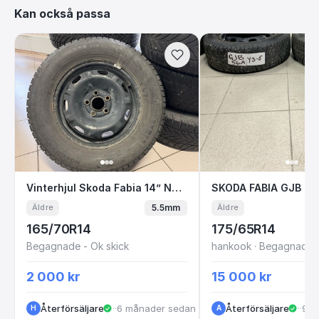
Kan också passa
Vinterhjul Skoda Fabia 14” Nokian
SKODA FABIA GJB
Vinterhjul Skoda Fabia 14” Nokian
5.5mm
Äldre
Äldre
165/70R14
175/65R14
Begagnade - Ok skick
hankook · Begagnade -
2 000 kr
15 000 kr
Återförsäljare
·
Stockholm
·
6 månader sedan
Återförsäljare
·
Kun
·
9 m
H
A