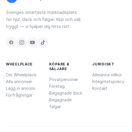
Sveriges smartaste marknadsplats
för hjul, däck och fälgar. Köp och sälj
tryggt — vi hjälper dig hitta rätt.
WHEELPLACE
KÖPARE &
JURIDISKT
SÄLJARE
Om Wheelplace
Allmänna villkor
Privatpersoner
Alla annonser
Integritetspolicy
Företag
Lägg in annons
Kontakt
Begagnade däck
Förfrågningar
Begagnade
fälgar