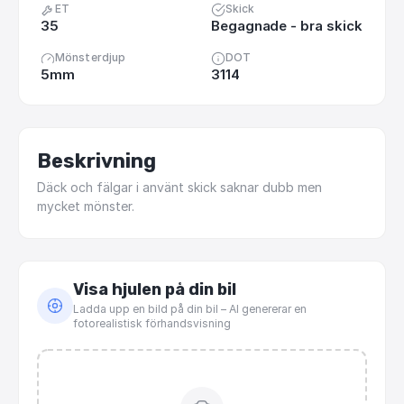
ET
Skick
35
Begagnade - bra skick
Mönsterdjup
DOT
5mm
3114
Beskrivning
Däck
och
fälgar
i
använt
skick
saknar
dubb
men
mycket
mönster.
Visa hjulen på din bil
Ladda upp en bild på din bil – AI genererar en
fotorealistisk förhandsvisning