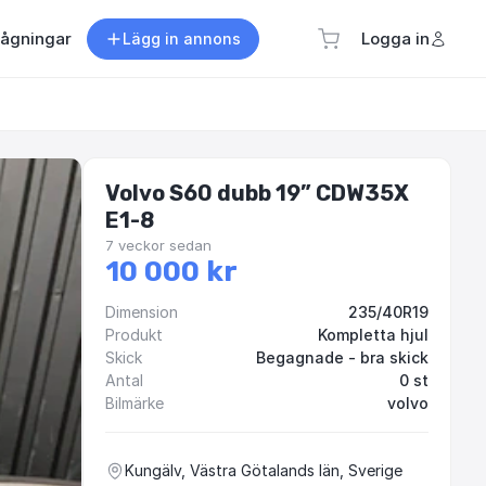
rågningar
Logga in
Lägg in annons
Volvo S60 dubb 19” CDW35X
E1-8
7 veckor sedan
10 000 kr
Dimension
235/40R19
Produkt
Kompletta hjul
Skick
Begagnade - bra skick
Antal
0 st
Bilmärke
volvo
Kungälv, Västra Götalands län, Sverige