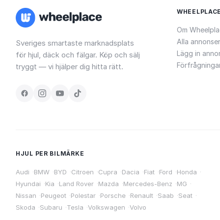
WHEELPLAC
Om Wheelpla
Alla annonse
Sveriges smartaste marknadsplats
Lägg in anno
för hjul, däck och fälgar. Köp och sälj
Förfrågninga
tryggt — vi hjälper dig hitta rätt.
HJUL PER BILMÄRKE
Audi
·
BMW
·
BYD
·
Citroen
·
Cupra
·
Dacia
·
Fiat
·
Ford
·
Honda
·
Hyundai
·
Kia
·
Land Rover
·
Mazda
·
Mercedes-Benz
·
MG
·
Nissan
·
Peugeot
·
Polestar
·
Porsche
·
Renault
·
Saab
·
Seat
·
Skoda
·
Subaru
·
Tesla
·
Volkswagen
·
Volvo