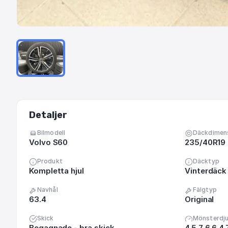
Detaljer
Bilmodell
Däckdimen
Volvo S60
235/40R19
Produkt
Däcktyp
Kompletta hjul
Vinterdäck
Navhål
Fälgtyp
63.4
Original
Skick
Mönsterdj
Begagnade - bra skick
4.5 7 6.6 4.