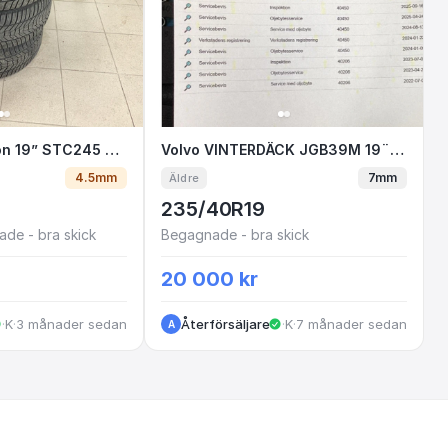
riktion 19” STC245 J3-5
Volvo V60 friktion 19” STC245 J3-5
Volvo VINTERDÄCK JGB39M 
Volvo VINTERDÄCK JGB39M 19¨ SÅLDA ALFONS
4.5mm
7mm
Äldre
235/40R19
de - bra skick
Begagnade - bra skick
20 000 kr
·
Kungälv
·
3 månader sedan
Återförsäljare
·
Kungälv
·
7 månader sedan
A