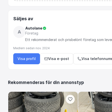
Säljes av
Autolane
A
Företag
Ett
rekommenderat
och
prisbelönt
företag
som
leve
Medlem sedan
nov. 2024
Visa profil
Visa e-post
Visa telefonnum
Rekommenderas för din annonstyp