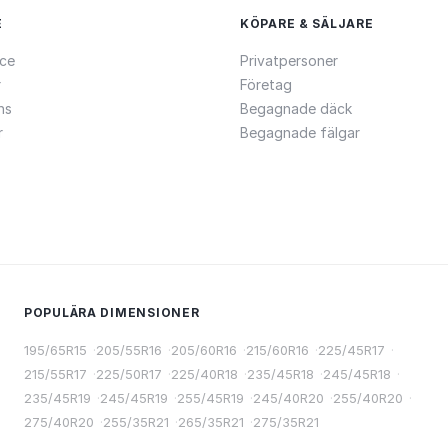
E
KÖPARE & SÄLJARE
ce
Privatpersoner
r
Företag
ns
Begagnade däck
r
Begagnade fälgar
POPULÄRA DIMENSIONER
195/65R15
·
205/55R16
·
205/60R16
·
215/60R16
·
225/45R17
·
215/55R17
·
225/50R17
·
225/40R18
·
235/45R18
·
245/45R18
·
235/45R19
·
245/45R19
·
255/45R19
·
245/40R20
·
255/40R20
·
275/40R20
·
255/35R21
·
265/35R21
·
275/35R21