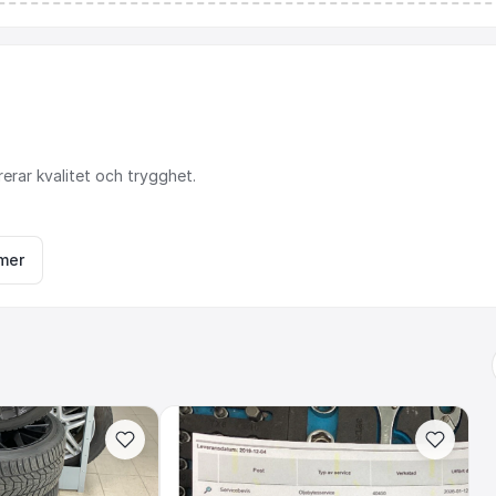
rerar
kvalitet
och
trygghet.
mer