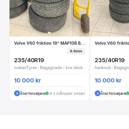
Volvo V60 friktion 19” MAP10B B2-2
Volvo V60 friktion 19” MAP10B B2-2
Volvo V60 f
6.6mm
235/40R19
235/40R19
nokianTyres · Begagnade - bra skick
hankook · Begagna
10 000 kr
10 000 kr
Återförsäljare
·
Kungälv
·
3 månader sedan
Återförsäljare
A
A