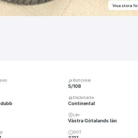
Visa stora fo
sion
Bultcirkel
5/108
Däckmärke
 dubb
Continental
Län
Västra Götalands län
up
DOT
7
3717