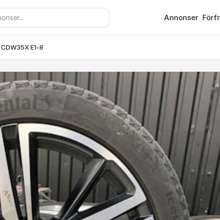
Annonser
Förf
” CDW35X E1-8