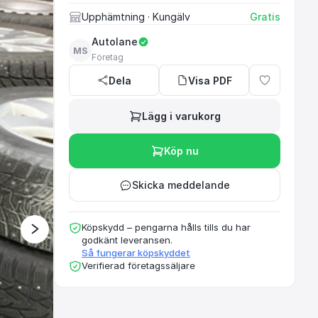
Upphämtning
· Kungälv
Gratis
Autolane
MS
Ett rekommenderat oc
Företag
Dela
Visa PDF
Lägg i varukorg
Köp nu
Skicka meddelande
Köpskydd – pengarna hålls tills du har
godkänt leveransen.
Så fungerar köpskyddet
Verifierad företagssäljare