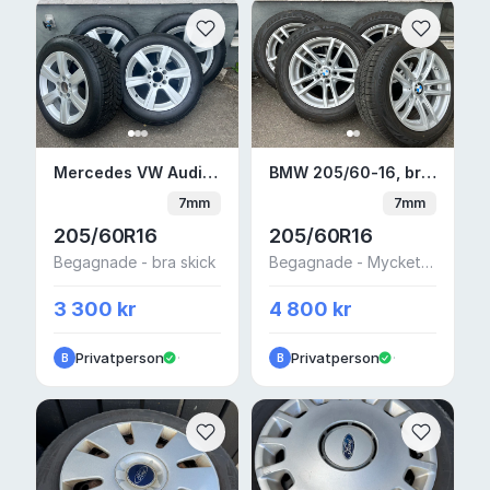
Mercedes VW Audi 205/60-16 MS
BMW 205/60-16, bra v
Mercedes VW Audi 205/60-16 MS
BMW 205/60-16, bra vinterdäck tpms
7mm
7mm
205/60R16
205/60R16
Begagnade - bra skick
Begagnade - Mycket bra skick
3 300 kr
4 800 kr
Privatperson
·
Privatperson
·
B
B