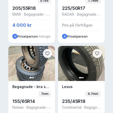
ET46
7.7mm
205/55R18
225/50R17
BMW · Begagnade - bra skick
RADAR · Begagnade - bra skick
4 000 kr
Pris på förfrågan
Privatperson
·
Arboga
Privatperson
·
A
A
Begagnade - bra skick Vinterdäck dubb 14"
Lexus
Begagnade - bra skick Vinterdäck dubb 14" 4x100 Nokian — Peugeot 107
Lexus
7mm
6.7mm
155/65R14
235/45R18
Nokian · Begagnade - bra skick
Continental · Begagnade - Mycket bra skick