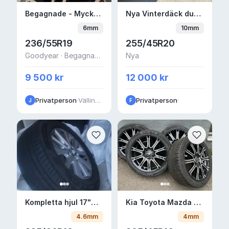
Begagnade - Mycket bra skick Vinterdäck f
Nya Vinterdäck dubb 
Begagnade - Mycket bra skick Vinterdäck friktion 19" 5x114.3 Goodyear — Toyota Rav-4
Nya Vinterdäck dubb 20" 5x108 — Volvo XC60
6mm
10mm
236/55R19
255/45R20
Goodyear · Begagnade - bra skick
Nya
9 500 kr
12 000 kr
Privatperson
·
Vällingbyvägen
Privatperson
·
J
F
Kompletta hjul 17"— Mazda CX-5
Kia Toyota Mazda mm 
Kompletta hjul 17"— Mazda CX-5
Kia Toyota Mazda mm 16 tum 4/100: 205/45-16
4.6mm
4mm