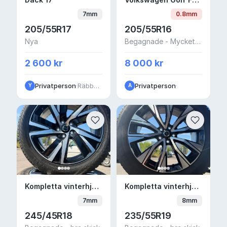
Däck 17"
Volkswagen Golf Fälg
7mm
0.8mm
205/55R17
205/55R16
Nya
Begagnade - Mycket bra skick
2 600 kr
8 000 kr
Privatperson
·
Räbbmogatan
Privatperson
·
Y
A
Kompletta vinterhjul Volvo V90 18" Nokian
Kompletta vinterhjul 
Kompletta vinterhjul Volvo V90 18" Nokian
Kompletta vinterhjul 19" XC60 Nokian HKPL R5
7mm
8mm
245/45R18
235/55R19