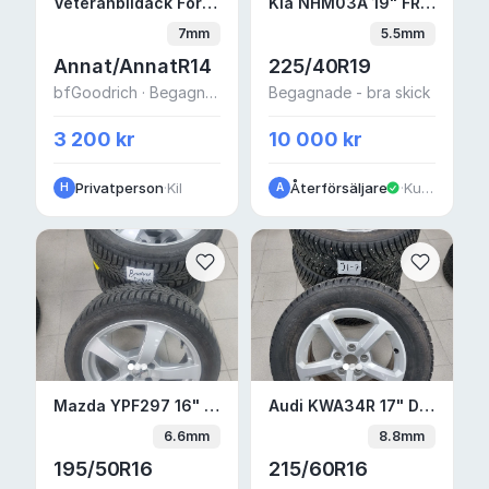
Veteranbildäck Ford Thunderbird 1960 års, 
Kia NHM03A 19" FRIKT
Veteranbildäck Ford Thunderbird 1960 års, däckens mått: 6,95 - 14 4 PLY
Kia NHM03A 19" FRIKTION H1-5
7mm
5.5mm
Annat/AnnatR14
225/40R19
bfGoodrich · Begagnade - Mycket bra skick
Begagnade - bra skick
3 200 kr
10 000 kr
Privatperson
·
Kil
Återförsäljare
·
Kungälv
H
A
Mazda YPF297 16" friktion Bredvid datorn.
Audi KWA34R 17" DUBB
Mazda YPF297 16" friktion Bredvid datorn.
Audi KWA34R 17" DUBB. J1-7
6.6mm
8.8mm
195/50R16
215/60R16