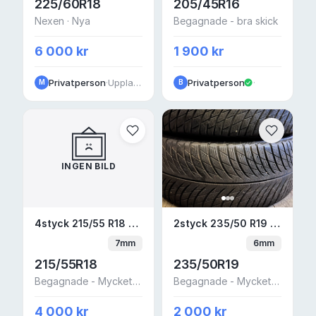
225/60R18
205/45R16
Nexen · Nya
Begagnade - bra skick
6 000 kr
1 900 kr
Privatperson
·
Upplands Väsby
Privatperson
·
M
B
INGEN BILD
4styck 215/55 R18 99T Continental Viking
2styck 235/50 R19 103
4styck 215/55 R18 99T Continental VikingContact 7
2styck 235/50 R19 103V Michelin Pilot Alpin 5 Suv
7mm
6mm
215/55R18
235/50R19
Begagnade - Mycket bra skick
Begagnade - Mycket bra skick
4 000 kr
2 000 kr