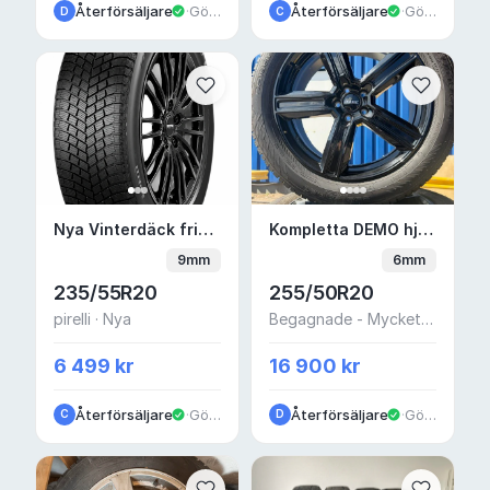
Återförsäljare
·
Göteborg
Återförsäljare
·
Göteborg
D
C
Nya Vinterdäck friktion 20" 5x120 pirelli — 
Kompletta DEMO hjul 
Nya Vinterdäck friktion 20" 5x120 pirelli — Volvo EX60
Kompletta DEMO hjul 20"
9mm
6mm
235/55R20
255/50R20
pirelli · Nya
Begagnade - Mycket bra skick
6 499 kr
16 900 kr
Återförsäljare
·
Göteborg
Återförsäljare
·
Göteborg
C
D