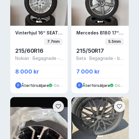
Vinterhjul 16” SEAT Ateca Friktion på alumi
Mercedes B180 17” Fri
Vinterhjul 16” SEAT Ateca Friktion på aluminiumfälg
Mercedes B180 17” Friktion på Aluminiumfälg
7.7mm
5.5mm
215/60R16
215/50R17
Nokian · Begagnade - bra skick
Beta · Begagnade - bra skick
8 000 kr
7 000 kr
Återförsäljare
·
Göteborg
Återförsäljare
·
Göteborg
F
F