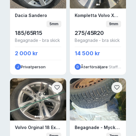
Dacia Sandero
Kompletta Volvo XC90 
Dacia Sandero
Kompletta Volvo XC90 20 tum Nokian Hakkapelitta R5 vinterhjul
5mm
9mm
185/65R15
275/45R20
Begagnade - bra skick
Begagnade - bra skick
2 000 kr
14 500 kr
Privatperson
·
Återförsäljare
·
Staffanstorpsvägen
J
D
Volvo Orginal 18 Ex30 Xc60 xc40 v90cc nokia
Begagnade - Mycket b
Volvo Orginal 18 Ex30 Xc60 xc40 v90cc nokian perelli
Begagnade - Mycket bra skick Vinterdäck dubb 16" 5x108 — Ford Mondeo
8mm
7mm