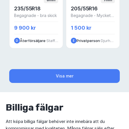
235/55R18
205/55R16
Begagnade - bra skick
Begagnade - Mycket bra skick
9 900 kr
1 500 kr
Återförsäljare
·
Staffanstorpsvägen
Privatperson
·
Djurhamn
D
E
Visa mer
Billiga fälgar
Att köpa billiga fälgar behöver inte innebära att du
kompromissar med kvaliteten. Många fälgar säljs efter