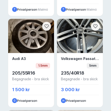
Privatperson
·
Malmö
Privatperson
·
Malmö
T
T
Audi A3
Volkswagen Passat va
Audi A3
Volkswagen Passat variant
1.5mm
5mm
205/55R16
235/40R18
Begagnade - bra skick
Begagnade - bra skick
1 500 kr
3 000 kr
Privatperson
·
Privatperson
·
Ö
H