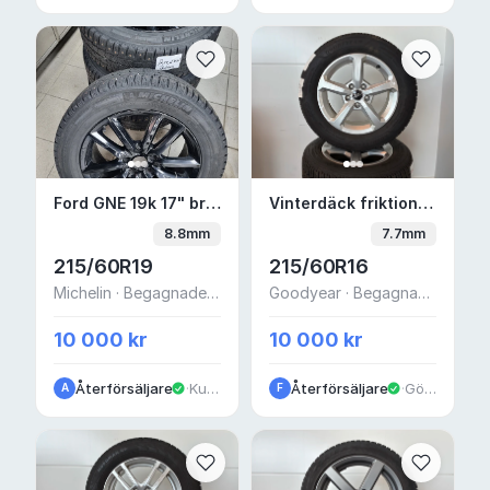
Ford GNE 19k 17" bredvid datorn
Vinterdäck friktion 1
Ford GNE 19k 17" bredvid datorn
Vinterdäck friktion 16" 5x112 Goodyear — Audi Q2
8.8mm
7.7mm
215/60R19
215/60R16
Michelin · Begagnade - bra skick
Goodyear · Begagnade - bra skick
10 000 kr
10 000 kr
Återförsäljare
·
Kungälv
Återförsäljare
·
Göteborg
A
F