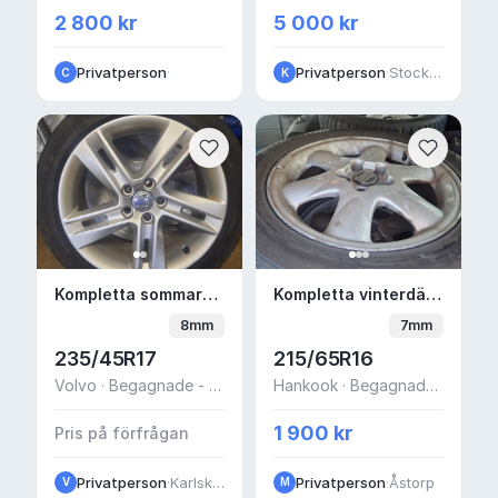
2 800 kr
5 000 kr
Privatperson
·
Privatperson
·
Stockholm
C
K
Kompletta sommardäck volvo v- 60
Kompletta vinterdäck 
Kompletta sommardäck volvo v- 60
Kompletta vinterdäck V70N i fint skick.
8mm
7mm
235/45R17
215/65R16
Volvo · Begagnade - Mycket bra skick
Hankook · Begagnade - bra skick
1 900 kr
Pris på förfrågan
Privatperson
·
Karlskoga
Privatperson
·
Åstorp
V
M