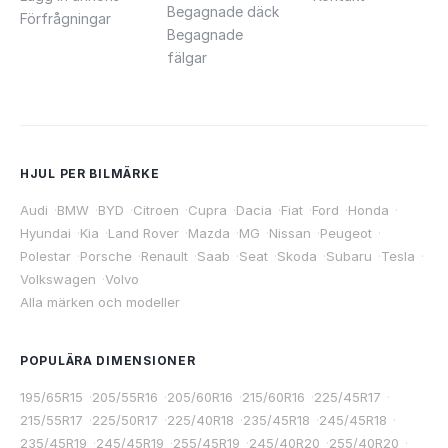
Begagnade däck
Förfrågningar
Begagnade
fälgar
HJUL PER BILMÄRKE
Audi
·
BMW
·
BYD
·
Citroen
·
Cupra
·
Dacia
·
Fiat
·
Ford
·
Honda
·
Hyundai
·
Kia
·
Land Rover
·
Mazda
·
MG
·
Nissan
·
Peugeot
·
Polestar
·
Porsche
·
Renault
·
Saab
·
Seat
·
Skoda
·
Subaru
·
Tesla
·
Volkswagen
·
Volvo
Alla märken och modeller
POPULÄRA DIMENSIONER
195/65R15
·
205/55R16
·
205/60R16
·
215/60R16
·
225/45R17
·
215/55R17
·
225/50R17
·
225/40R18
·
235/45R18
·
245/45R18
·
235/45R19
·
245/45R19
·
255/45R19
·
245/40R20
·
255/40R20
·