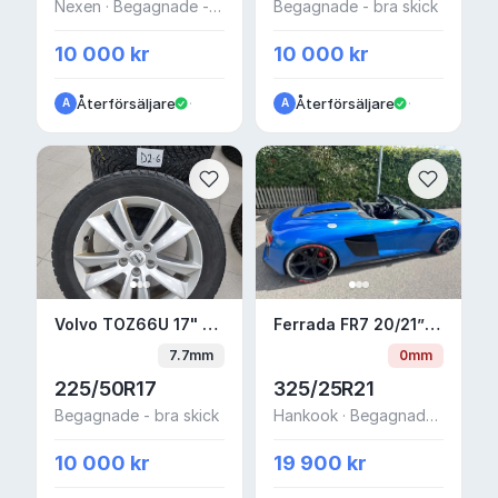
Nexen · Begagnade - bra skick
Begagnade - bra skick
10 000 kr
10 000 kr
Återförsäljare
·
Återförsäljare
·
A
A
Volvo TOZ66U 17" friktion D2-6
Ferrada FR7 20/21” me
Volvo TOZ66U 17" friktion D2-6
Ferrada FR7 20/21” med däck – Audi R8 Gen 2 facelift – TPMS
7.7mm
0mm
225/50R17
325/25R21
Begagnade - bra skick
Hankook · Begagnade - bra skick
10 000 kr
19 900 kr