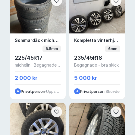
Sommardäck michelin primacy 5 225/45R1
Kompletta vinterhjul t
Sommardäck michelin primacy 5 225/45R17
Kompletta vinterhjul till bla ww passat
6.5mm
6mm
225/45R17
235/45R18
michelin · Begagnade - Mycket bra skick
Begagnade - bra skick
2 000 kr
5 000 kr
Privatperson
·
Uppsala
Privatperson
·
Skövde
A
A