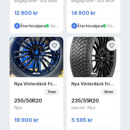
Begagnade - bra skick
Begagnade - bra skick
12 800 kr
14 900 kr
Återförsäljare
·
Göteborg
Återförsäljare
·
Göteborg
D
D
Nya Vinterdäck friktion 20" 5x108 — Polest
Nya Vinterdäck frikti
Nya Vinterdäck friktion 20" 5x108 — Polestar 4
Nya Vinterdäck friktion 20" 5x120 maxxis — Volvo EX60
7mm
9mm
255/50R20
235/55R20
Nya
maxxis · Nya
19 900 kr
5 595 kr