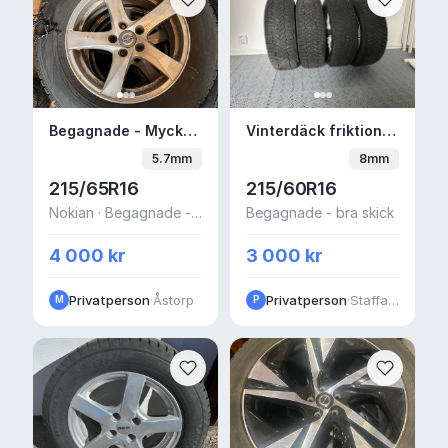
Begagnade - Mycket bra skick Vinterdäck fr
Vinterdäck friktion 1
Begagnade - Mycket bra skick Vinterdäck friktion 16" 5x108 — Volvo XC60
Vinterdäck friktion 16" 5x112 — Volkswagen Passat
5.7mm
8mm
215/65R16
215/60R16
Nokian · Begagnade - bra skick
Begagnade - bra skick
4 000 kr
3 000 kr
Privatperson
·
Åstorp
Privatperson
·
Staffanstorp
M
P