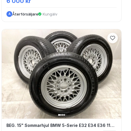
6 000 kr
Återförsäljare
·
Kungälv
A
BEG. 15" Sommarhjul BMW 5-Serie E32 E34
BEG. 15" Sommarhjul BMW 5-Serie E32 E34 E36 1179774 5x120 7x15 ET20 74.1 + 225/60 R15