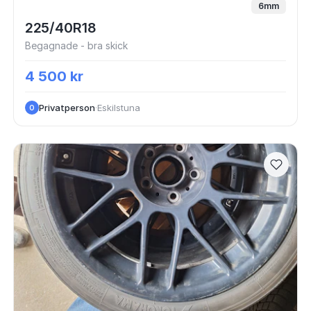
6mm
225/40R18
Begagnade - bra skick
4 500 kr
Privatperson
·
Eskilstuna
O