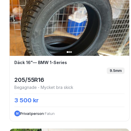
Däck 16"— BMW 1-Series
Däck 16"— BMW 1-Series
9.5mm
205/55R16
Begagnade - Mycket bra skick
3 500 kr
Privatperson
·
Falun
M