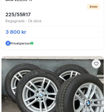
Bmw 225/55-17
4mm
225/55R17
Begagnade - Ok skick
3 800 kr
Privatperson
·
B