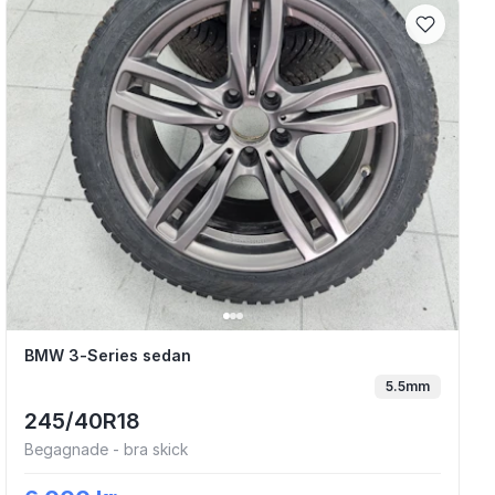
BMW 3-Series sedan
BMW 3-Series sedan
5.5mm
245/40R18
Begagnade - bra skick