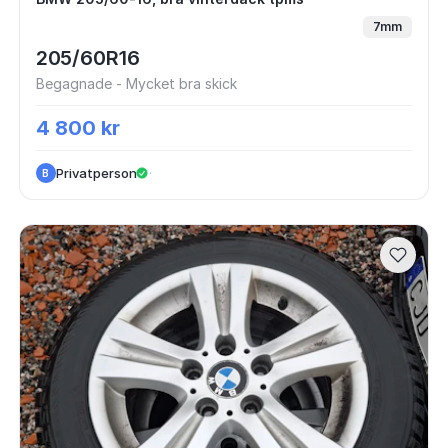
BMW 205/60-16, bra vinterdäck tpms
7mm
205/60R16
Begagnade - Mycket bra skick
4 800 kr
Privatperson
·
B