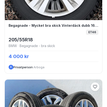
Begagnade - Mycket bra skick Vinterdäck
Begagnade - Mycket bra skick Vinterdäck dubb 16" 5xAnnat — BMW 1-series
ET46
205/55R18
BMW · Begagnade - bra skick
4 000 kr
Privatperson
·
Arboga
A