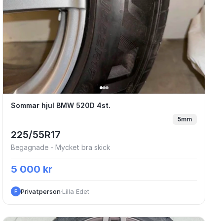
oke 5x120 7.5x17 ET32 72.6 + 225/60 R17
Sommar hjul BMW 520D 4st.
Sommar hjul BMW 520D 4st.
5mm
225/55R17
Begagnade - Mycket bra skick
5 000 kr
Privatperson
·
Lilla Edet
F