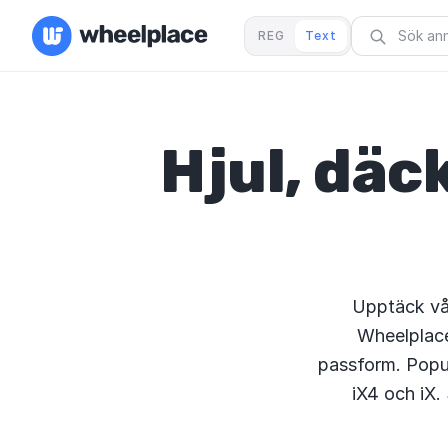
REG
Text
Hjul, däck
Upptäck vår
Wheelplace
passform. Popul
iX4 och iX.