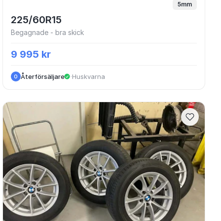
5mm
225/60R15
Begagnade - bra skick
9 995 kr
Återförsäljare
·
Huskvarna
O