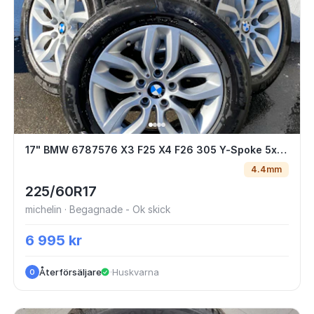
17" BMW 6787576 X3 F25 X4 F26 305 Y-Sp
17" BMW 6787576 X3 F25 X4 F26 305 Y-Spoke 5x120 7.5x17 ET32 72.6 + 225/60 R17
4.4mm
225/60R17
michelin · Begagnade - Ok skick
6 995 kr
Återförsäljare
·
Huskvarna
O