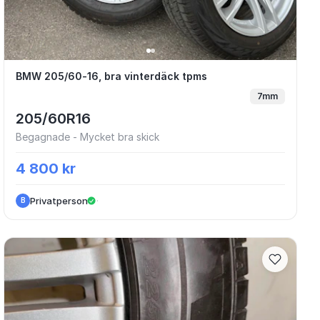
 dubb 16" 5xAnnat — BMW 1-series
BMW 205/60-16, bra vinterdäck tpms
BMW 205/60-16, bra vinterdäck tpms
7mm
205/60R16
Begagnade - Mycket bra skick
4 800 kr
Privatperson
·
B