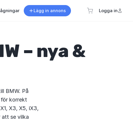
rågningar
Logga in
Lägg in annons
BMW – nya &
till BMW. På
för korrekt
X1, X3, X5, iX3,
att se vilka