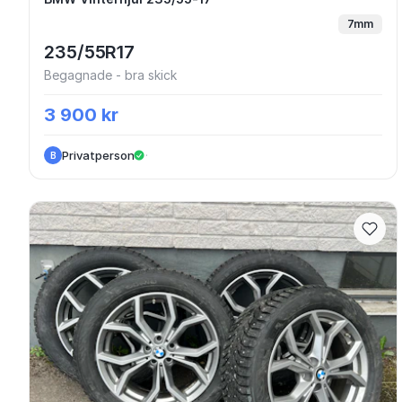
BMW Vinterhjul 235/55-17
7mm
235/55R17
Begagnade - bra skick
3 900 kr
Privatperson
·
B