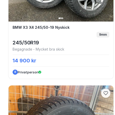
BMW X3 X4 245/50-19 Nyskick
BMW X3 X4 245/50-19 Nyskick
9mm
245/50R19
Begagnade - Mycket bra skick
14 900 kr
Privatperson
·
B