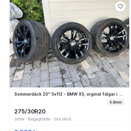
Sommardäck 20" 5x112 - BMW X5, orginal 
Sommardäck 20" 5x112 - BMW X5, orginal fälgar i bra skick
5.8mm
275/30R20
other · Begagnade - bra skick