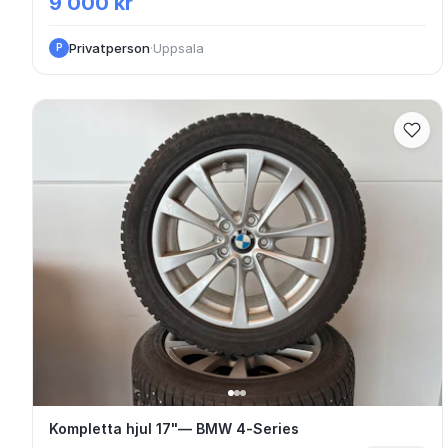
9 000 kr
Privatperson
·
Uppsala
P
Kompletta hjul 17"— BMW 4-Series
Kompletta hjul 17"— BMW 4-Series