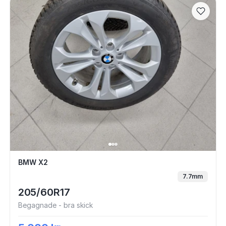
fälgar i bra skick
BMW X2
BMW X2
7.7mm
205/60R17
Begagnade - bra skick