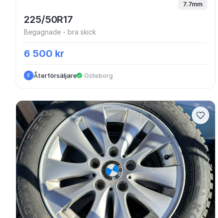
7.7mm
225/50R17
Begagnade - bra skick
6 500 kr
Återförsäljare
·
Göteborg
F