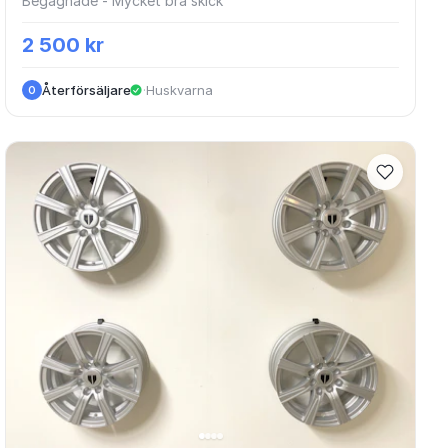
Begagnade - Mycket bra skick
2 500 kr
Återförsäljare
·
Huskvarna
O