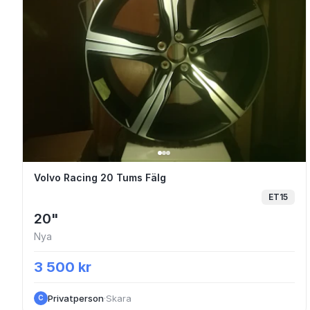
Volvo Racing 20 Tums Fälg
Volvo Racing 20 Tums Fälg
ET15
20"
Nya
3 500 kr
Privatperson
·
Skara
C