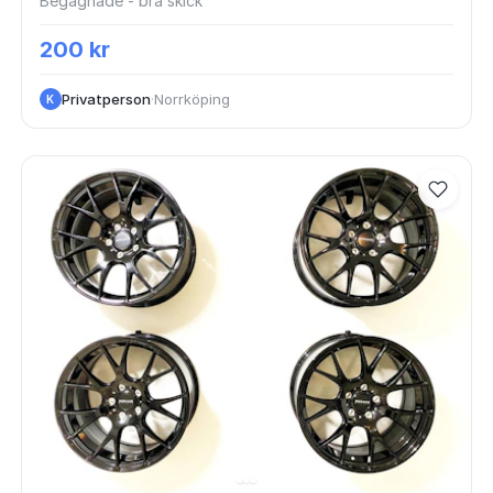
Begagnade - bra skick
200 kr
Privatperson
·
Norrköping
K