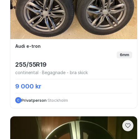
Audi e-tron
Audi e-tron
6mm
255/55R19
continental · Begagnade - bra skick
9 000 kr
Privatperson
·
Stockholm
C