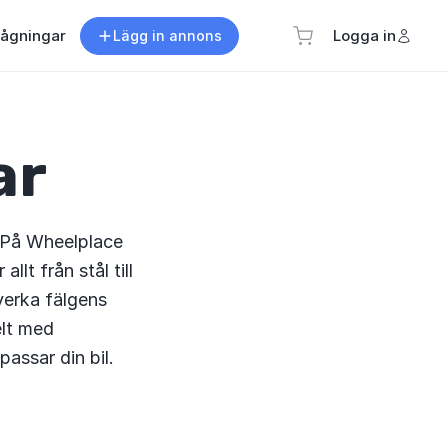
rågningar
Logga in
Lägg in annons
ar
 På Wheelplace
allt från stål till
verka fälgens
elt med
passar din bil.