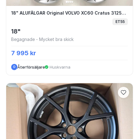
4.1 | 2 st 9.5x20 ET40 + 2 st 10.5x20 ET30
18" ALUFÄLGAR Original VOLVO XC60 Cra
18" ALUFÄLGAR Original VOLVO XC60 Cratus 31255447 5x108
ET55
18"
Begagnade - Mycket bra skick
7 995 kr
Återförsäljare
·
Huskvarna
O