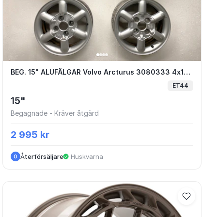
BEG. 15" ALUFÄLGAR Volvo Arcturus 3080
BEG. 15" ALUFÄLGAR Volvo Arcturus 3080333 4x114.3 S40 V40
ET44
15"
Begagnade - Kräver åtgärd
2 995 kr
Återförsäljare
·
Huskvarna
O