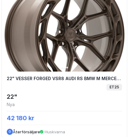
22" VESSER FORGED VSR8 AUDI RS BMW M 
22" VESSER FORGED VSR8 AUDI RS BMW M MERCEDES AMG MADE IN EU
ET25
22"
Nya
42 180 kr
Återförsäljare
·
Huskvarna
O