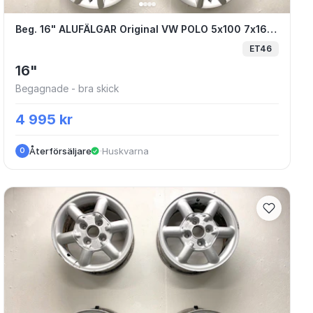
tus 31255447 5x108
Beg. 16" ALUFÄLGAR Original VW POLO 5x10
Beg. 16" ALUFÄLGAR Original VW POLO 5x100 7x16 ET46 57.1
ET46
16"
Begagnade - bra skick
4 995 kr
Återförsäljare
·
Huskvarna
O