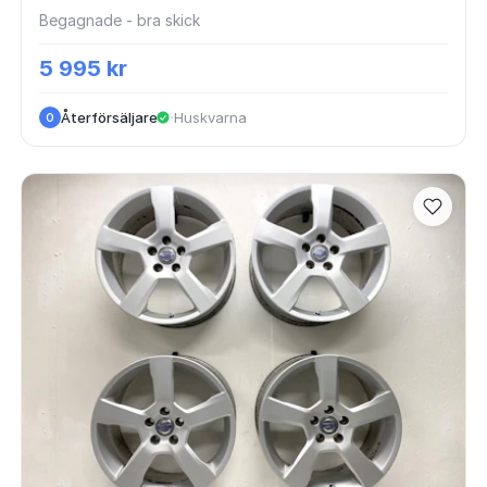
Begagnade - bra skick
5 995 kr
Återförsäljare
·
Huskvarna
O