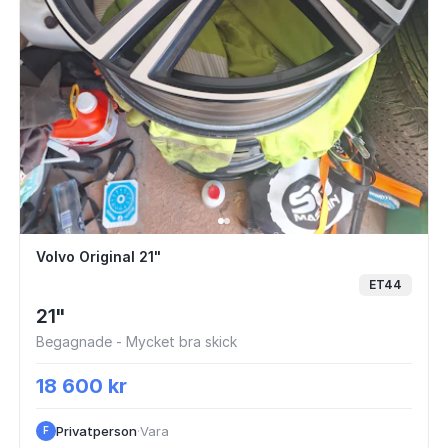
Volvo Original 21"
Volvo Original 21"
ET44
21"
Begagnade - Mycket bra skick
18 600 kr
Privatperson
·
Vara
F