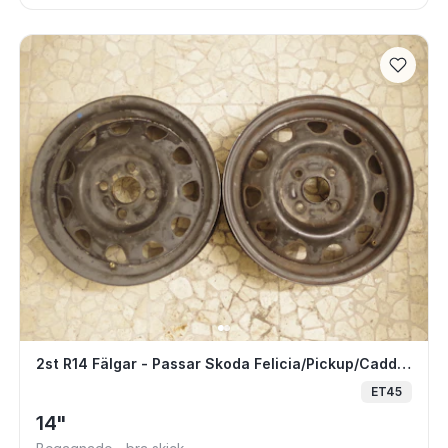
0/4x108 8x16 ET25 67.1
2st R14 Fälgar - Passar Skoda Felicia/Pi
2st R14 Fälgar - Passar Skoda Felicia/Pickup/Caddy Pickup
ET45
14"