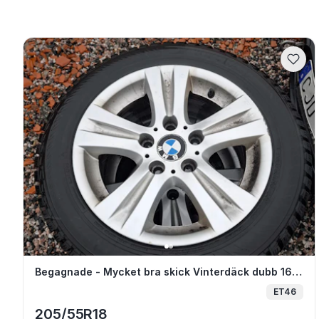
Begagnade - Mycket bra skick Vinterdäc
Begagnade - Mycket bra skick Vinterdäck dubb 16" 5xAnnat — BMW 1-series
ET46
205/55R18