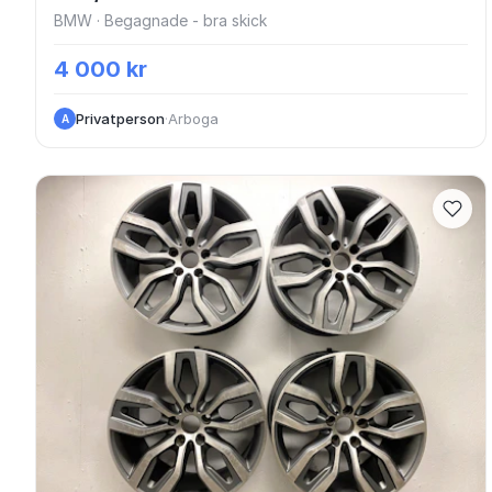
BMW · Begagnade - bra skick
4 000 kr
Privatperson
·
Arboga
A