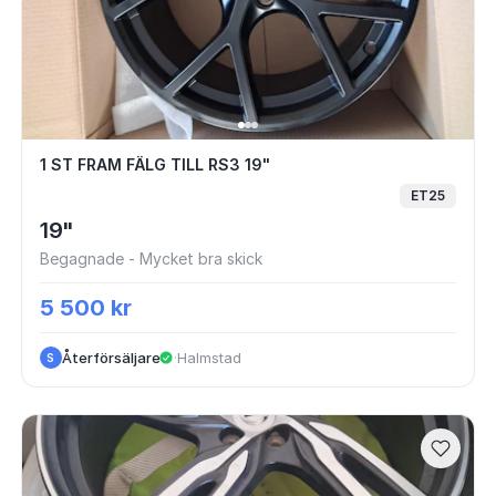
1 ST FRAM FÄLG TILL RS3 19"
1 ST FRAM FÄLG TILL RS3 19"
ET25
19"
Begagnade - Mycket bra skick
5 500 kr
Återförsäljare
·
Halmstad
S