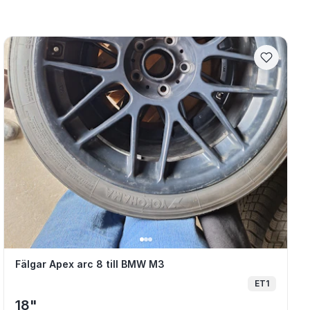
ufälgar 30714025 5x108 7.5x17 ET55 63.4
Fälgar Apex arc 8 till BMW M3
Fälgar Apex arc 8 till BMW M3
ET1
18"