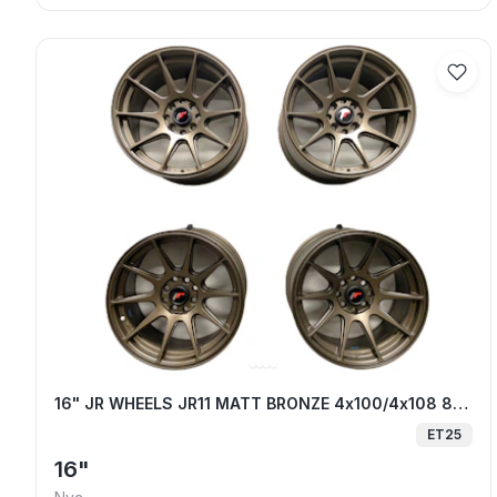
16" JR WHEELS JR11 MATT BRONZE 4x10
16" JR WHEELS JR11 MATT BRONZE 4x100/4x108 8x16 ET25 67.1
ET25
16"