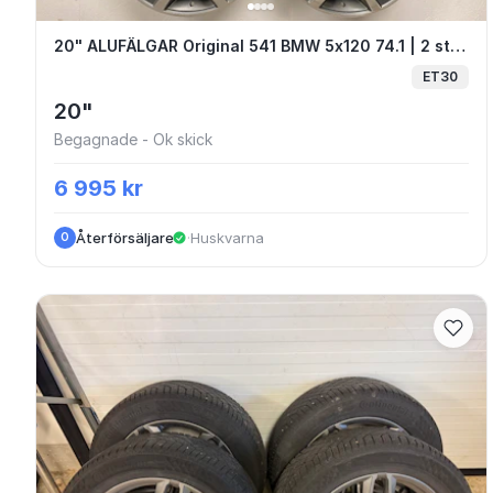
20" ALUFÄLGAR Original 541 BMW 5x120 7
20" ALUFÄLGAR Original 541 BMW 5x120 74.1 | 2 st 9.5x20 ET40 + 2 st 10.5x20 ET30
ET30
20"
Begagnade - Ok skick
6 995 kr
Återförsäljare
·
Huskvarna
O