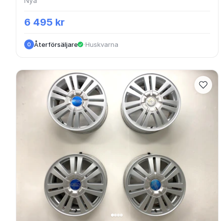
Nya
6 495 kr
Återförsäljare
·
Huskvarna
O