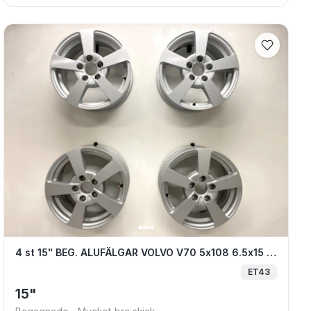
ckup/Caddy Pickup
4 st 15" BEG. ALUFÄLGAR VOLVO V70 5x108
4 st 15" BEG. ALUFÄLGAR VOLVO V70 5x108 6.5x15 ET43 65.1
ET43
15"