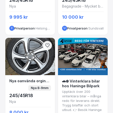
245/45R18
245/45R18
Nya
Begagnade - Mycket bra skick
9 995 kr
10 000 kr
Privatperson
·
Helsingborg
Privatperson
·
Sundsvall
C
U
Nya oanvända orginalhjul
Nya oanvända orginalhjul
🚗❄️ Vinterklara bilar
hos Haninge Bilpark
Nya 8-9mm
Upptäck över 200
245/45R18
vinterklara bilar – många
redo för leverans direkt.
Nya
Trygg bilaffär och stort
utbud. 👉 Besök Haninge
8 000 kr