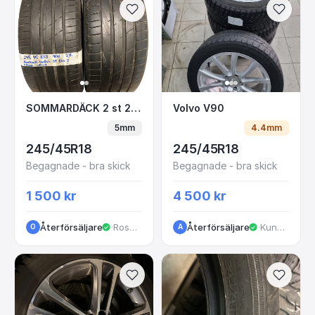
SOMMARDÄCK 2 st 245/45 R18 Hankook Ventu
Volvo V90
SOMMARDÄCK 2 st 245/45 R18 Hankook Ventus S1 Evo 2
Volvo V90
5mm
4.4mm
245/45R18
245/45R18
Begagnade - bra skick
Begagnade - bra skick
1 500 kr
4 500 kr
Återförsäljare
·
Rosendalagatan
Återförsäljare
·
Kungälv
O
A