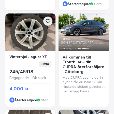
Återförsäljare
·
Göteborg
D
Vinterhjul Jaguar XF 18” Dubb
Vinterhjul Jaguar XF 18” Dubb
Välkommen till
Frontbilar – din
5mm
CUPRA-återförsäljare
245/45R18
i Göteborg
Med CUPRA Leon plug-in
Begagnade - Ok skick
hybrid får du hela 120km
räckvidd läckert paketerat
4 000 kr
i en snygg kombi.
Återförsäljare
·
Stockholm
H