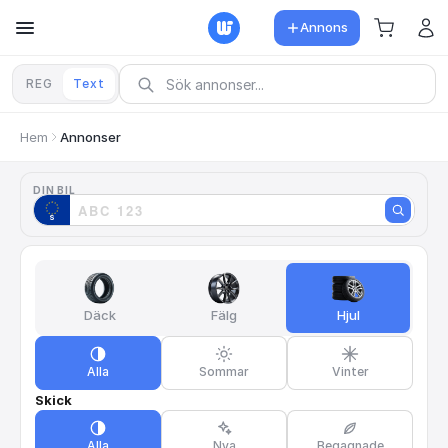
Annons
REG
Text
Hem
Annonser
DIN BIL
Däck
Fälg
Hjul
Alla
Sommar
Vinter
Skick
Alla
Nya
Begagnade