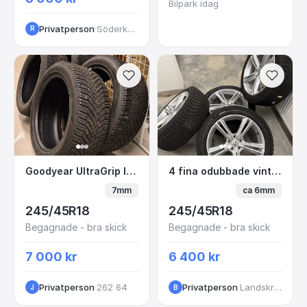
Bilpark idag
Privatperson
·
Söderköping
R
Goodyear UltraGrip Ice 3 - Vinterdäck
4 fina odubbade vinte
Goodyear UltraGrip Ice 3 - Vinterdäck
4 fina odubbade vinterdäck på fälg.
7mm
ca 6mm
245/45R18
245/45R18
Begagnade - bra skick
Begagnade - bra skick
7 000 kr
6 400 kr
Privatperson
·
262 64
Privatperson
·
Landskrona
J
B