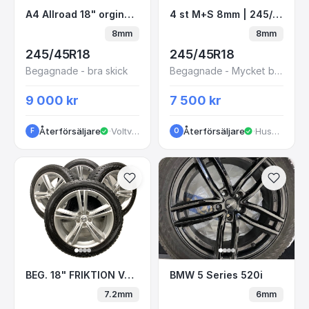
A4 Allroad 18" orginal sommarhjul
4 st M+S 8mm | 245/4
A4 Allroad 18" orginal sommarhjul
4 st M+S 8mm | 245/45 R18 Goodyear Ultra Grip Performance 8
8mm
8mm
245/45R18
245/45R18
Begagnade - bra skick
Begagnade - Mycket bra skick
9 000 kr
7 500 kr
Återförsäljare
·
Voltvägen
Återförsäljare
·
Huskvarna
F
O
BEG. 18" FRIKTION VOLVO V90 31362839 5x10
BMW 5 Series 520i
BEG. 18" FRIKTION VOLVO V90 31362839 5x108 8x18 ET42 63.4 245/45 R18 Nokian Hakka R3+R2
BMW 5 Series 520i
7.2mm
6mm