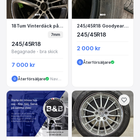
18Tum Vinterdäck på original Mercedes Aluf
245/45R18 Goodyear
18Tum Vinterdäck på original Mercedes Alufälgar
245/45R18 Goodyear Sommar
245/45R18
7mm
245/45R18
2 000 kr
Begagnade - bra skick
Återförsäljare
·
G
7 000 kr
Återförsäljare
·
Navestadsgatan
O