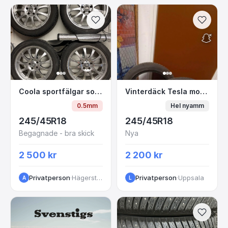
Coola sportfälgar som blivit fula, men!
Vinterdäck Tesla mode
Coola sportfälgar som blivit fula, men!
Vinterdäck Tesla model S och X
0.5mm
Hel nyamm
245/45R18
245/45R18
Begagnade - bra skick
Nya
2 500 kr
2 200 kr
Privatperson
·
Hägersten
Privatperson
·
Uppsala
A
L