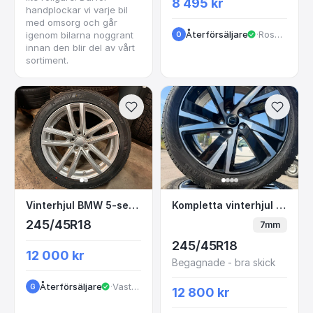
8 495 kr
handplockar vi varje bil
med omsorg och går
Återförsäljare
·
Rosendalagatan
igenom bilarna noggrant
O
innan den blir del av vårt
sortiment.
Vinterhjul BMW 5-serie G31 18”
Kompletta vinterhjul 
Vinterhjul BMW 5-serie G31 18”
Kompletta vinterhjul Volvo V90 18" Nokian
245/45R18
7mm
245/45R18
12 000 kr
Begagnade - bra skick
Återförsäljare
·
VastraGotaland
G
12 800 kr