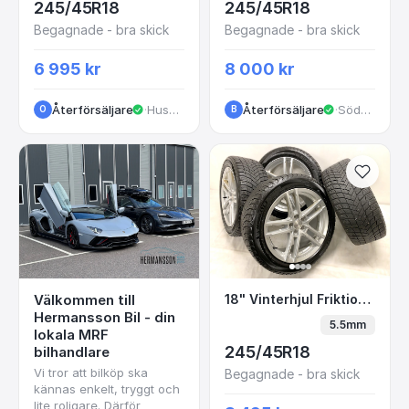
245/45R18
245/45R18
Begagnade - bra skick
Begagnade - bra skick
6 995 kr
8 000 kr
Återförsäljare
·
Huskvarna
Återförsäljare
·
Södertälje
O
B
18" Vinterhjul Frikti
Välkommen till
18" Vinterhjul Friktion Volvo V90 5x108 245/45 R18 MICHELIN
Hermansson Bil - din
5.5mm
lokala MRF
245/45R18
bilhandlare
Vi tror att bilköp ska
Begagnade - bra skick
kännas enkelt, tryggt och
lite roligare. Därför