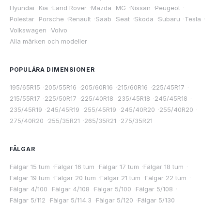
Hyundai
·
Kia
·
Land Rover
·
Mazda
·
MG
·
Nissan
·
Peugeot
·
Polestar
·
Porsche
·
Renault
·
Saab
·
Seat
·
Skoda
·
Subaru
·
Tesla
·
Volkswagen
·
Volvo
Alla märken och modeller
POPULÄRA DIMENSIONER
195/65R15
·
205/55R16
·
205/60R16
·
215/60R16
·
225/45R17
·
215/55R17
·
225/50R17
·
225/40R18
·
235/45R18
·
245/45R18
·
235/45R19
·
245/45R19
·
255/45R19
·
245/40R20
·
255/40R20
·
275/40R20
·
255/35R21
·
265/35R21
·
275/35R21
FÄLGAR
Fälgar 15 tum
·
Fälgar 16 tum
·
Fälgar 17 tum
·
Fälgar 18 tum
·
Fälgar 19 tum
·
Fälgar 20 tum
·
Fälgar 21 tum
·
Fälgar 22 tum
·
Fälgar 4/100
·
Fälgar 4/108
·
Fälgar 5/100
·
Fälgar 5/108
·
Fälgar 5/112
·
Fälgar 5/114.3
·
Fälgar 5/120
·
Fälgar 5/130