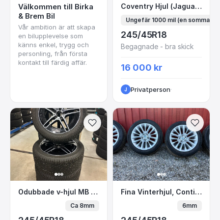
Coventry Hjul (Jaguar
Välkommen till Birka
Coventry Hjul (Jaguar) Good Year Eagle Wheels
& Brem Bil
Ungefär 1000 mil (en sommar)
Vår ambition är att skapa
245/45R18
en bilupplevelse som
känns enkel, trygg och
Begagnade - bra skick
personling, från första
kontakt till färdig affär.
16 000 kr
Privatperson
·
J
Odubbade v-hjul MB AMG alu till CLE-klass
Fina Vinterhjul, Conti
Odubbade v-hjul MB AMG alu till CLE-klass
Fina Vinterhjul, Continental Vikingcontact 7
Ca 8mm
6mm