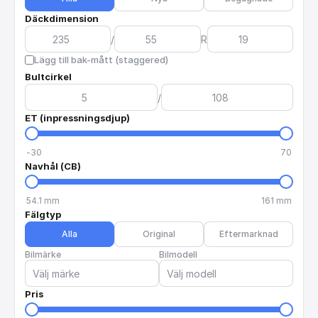
Däckdimension
/
R
Lägg till bak-mått (staggered)
Bultcirkel
/
ET (inpressningsdjup)
-30
70
Navhål (CB)
54.1
mm
161
mm
Fälgtyp
Alla
Original
Eftermarknad
Bilmärke
Bilmodell
Pris