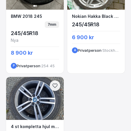
BMW 2018 245
Nokian Hakka Black 3
BMW 2018 245
Nokian Hakka Black 3 Sommardäck på fälg
245/45R18
7mm
245/45R18
6 900 kr
Nya
Privatperson
·
Stockholm
A
8 900 kr
Privatperson
·
254 45
P
4 st kompletta hjul med fälg
4 st kompletta hjul med fälg