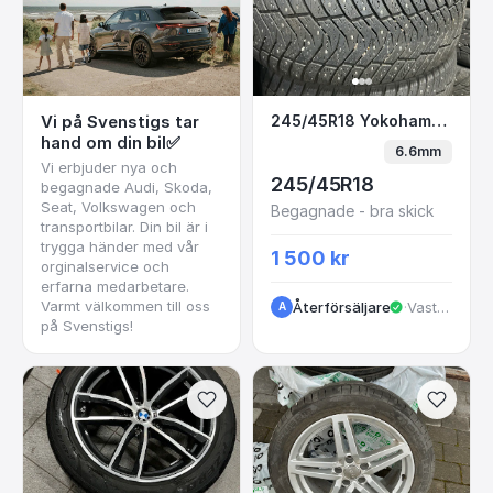
245/45R18 Yokohama
Vi på Svenstigs tar
245/45R18 Yokohama dubbat
hand om din bil✅
6.6mm
Vi erbjuder nya och
245/45R18
begagnade Audi, Skoda,
Seat, Volkswagen och
Begagnade - bra skick
transportbilar. Din bil är i
trygga händer med vår
1 500 kr
orginalservice och
erfarna medarbetare.
Varmt välkommen till oss
Återförsäljare
·
VastraGotaland
A
på Svenstigs!