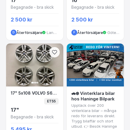
17"
16"
Begagnade - bra skick
Begagnade - bra skick
2 500 kr
2 500 kr
Återförsäljare
·
Landvetter
Återförsäljare
·
Göteborg
D
F
17" 5x108 VOLVO S60 V60 S80 V70 V40 S40 
17" 5x108 VOLVO S60 V60 S80 V70 V40 S40 V50 C30 C70 31200603
🚗❄️ Vinterklara bilar
hos Haninge Bilpark
ET55
Upptäck över 200
17"
vinterklara bilar – många
redo för leverans direkt.
Begagnade - bra skick
Trygg bilaffär och stort
utbud. 👉 Besök Haninge
5 495 kr