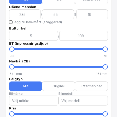
Däckdimension
/
R
Lägg till bak-mått (staggered)
Bultcirkel
/
ET (inpressningsdjup)
-30
70
Navhål (CB)
54.1
mm
161
mm
Fälgtyp
Alla
Original
Eftermarknad
Bilmärke
Bilmodell
Pris