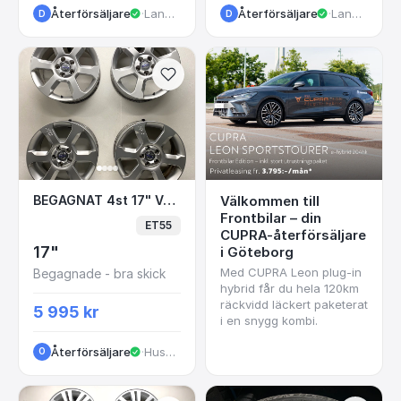
Återförsäljare
·
Landvetter
Återförsäljare
·
Landvetter
D
D
BEGAGNAT 4st 17" VOLVO SARGAS XC70 Alufä
BEGAGNAT 4st 17" VOLVO SARGAS XC70 Alufälgar 30714025 5x108 7.5x17 ET55 63.4
Välkommen till
Frontbilar – din
ET55
CUPRA-återförsäljare
17"
i Göteborg
Med CUPRA Leon plug-in
Begagnade - bra skick
hybrid får du hela 120km
räckvidd läckert paketerat
5 995 kr
i en snygg kombi.
Återförsäljare
·
Huskvarna
O