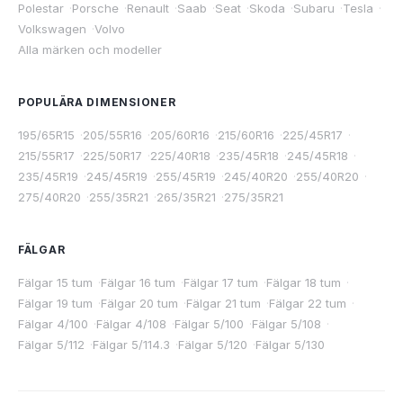
Polestar
·
Porsche
·
Renault
·
Saab
·
Seat
·
Skoda
·
Subaru
·
Tesla
·
Volkswagen
·
Volvo
Alla märken och modeller
POPULÄRA DIMENSIONER
195/65R15
·
205/55R16
·
205/60R16
·
215/60R16
·
225/45R17
·
215/55R17
·
225/50R17
·
225/40R18
·
235/45R18
·
245/45R18
·
235/45R19
·
245/45R19
·
255/45R19
·
245/40R20
·
255/40R20
·
275/40R20
·
255/35R21
·
265/35R21
·
275/35R21
FÄLGAR
Fälgar 15 tum
·
Fälgar 16 tum
·
Fälgar 17 tum
·
Fälgar 18 tum
·
Fälgar 19 tum
·
Fälgar 20 tum
·
Fälgar 21 tum
·
Fälgar 22 tum
·
Fälgar 4/100
·
Fälgar 4/108
·
Fälgar 5/100
·
Fälgar 5/108
·
Fälgar 5/112
·
Fälgar 5/114.3
·
Fälgar 5/120
·
Fälgar 5/130