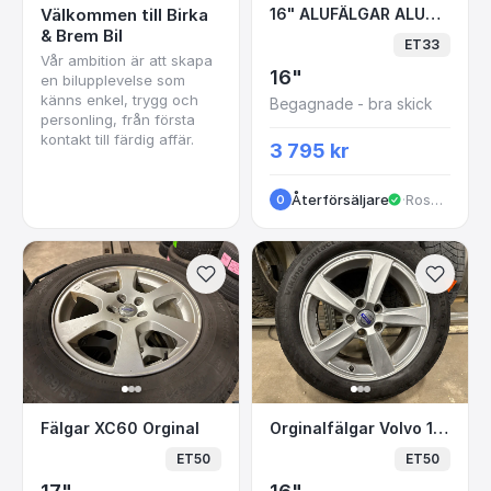
16" ALUFÄLGAR ALUTEC
Välkommen till Birka
16" ALUFÄLGAR ALUTEC Citroen C5 5x108 6.5x16 ET33 65.1
& Brem Bil
ET33
Vår ambition är att skapa
16"
en bilupplevelse som
känns enkel, trygg och
Begagnade - bra skick
personling, från första
kontakt till färdig affär.
3 795 kr
Återförsäljare
·
Rosendalagatan
O
Fälgar XC60 Orginal
Orginalfälgar Volvo 1
Fälgar XC60 Orginal
Orginalfälgar Volvo 16” ET50
ET50
ET50