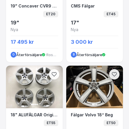
19" Concaver CVR9 Volvo 240 740 940 5x108
CMS Fälgar
19" Concaver CVR9 Volvo 240 740 940 5x108 8.5x19 ET20
CMS Fälgar
ET20
ET45
19"
17"
Nya
Nya
17 495 kr
3 000 kr
Återförsäljare
·
Rosendalagatan
Återförsäljare
·
O
B
18" ALUFÄLGAR Original VOLVO XC60 Cratus
Fälgar Volvo 18” Beg
18" ALUFÄLGAR Original VOLVO XC60 Cratus 31255447 5x108
Fälgar Volvo 18” Beg
ET55
ET50