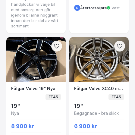
handplockar vi varje bil
Återförsäljare
·
VastraGotaland
G
med omsorg och går
igenom bilarna noggrant
innan den blir del av vårt
sortiment.
Fälgar Volvo 19” Nya
Fälgar Volvo XC40 mfl
Fälgar Volvo 19” Nya
Fälgar Volvo XC40 mfl 19” Nya
ET45
ET45
19"
19"
Nya
Begagnade - bra skick
8 900 kr
6 900 kr