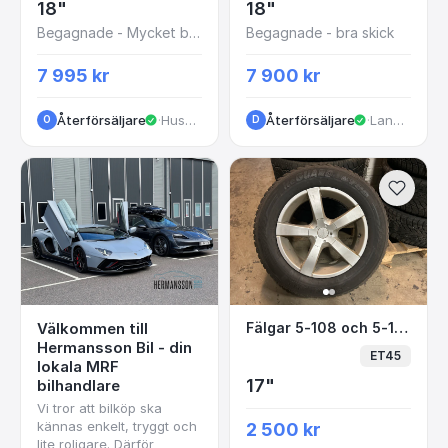
18"
18"
Begagnade - Mycket bra skick
Begagnade - bra skick
7 995 kr
7 900 kr
Återförsäljare
·
Huskvarna
Återförsäljare
·
Landvetter
O
D
Fälgar 5-108 och 5-11
Välkommen till
Fälgar 5-108 och 5-114,3 ET45
Hermansson Bil - din
ET45
lokala MRF
17"
bilhandlare
Vi tror att bilköp ska
kännas enkelt, tryggt och
2 500 kr
lite roligare. Därför