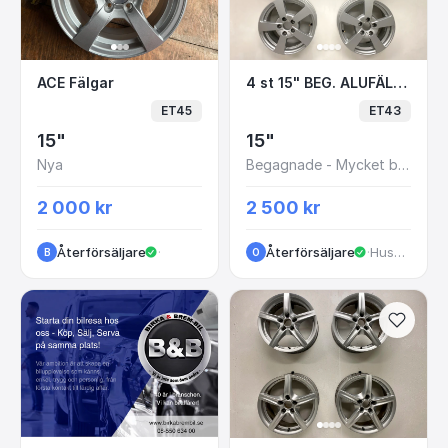
ACE Fälgar
4 st 15" BEG. ALUFÄL
ACE Fälgar
4 st 15" BEG. ALUFÄLGAR VOLVO V70 5x108 6.5x15 ET43 65.1
ET45
ET43
15"
15"
Nya
Begagnade - Mycket bra skick
2 000 kr
2 500 kr
Återförsäljare
·
Återförsäljare
·
Huskvarna
B
O