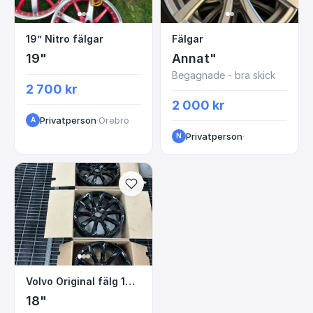
19” Nitro fälgar
Fälgar
19” Nitro fälgar
Fälgar
19"
Annat"
Begagnade - bra skick
2 700 kr
2 000 kr
Privatperson
·
Orebro
A
Privatperson
·
N
Volvo Original fälg 18 tum
Volvo Original fälg 18 tum
18"