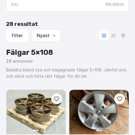
0 kr
100 000 kr
28 resultat
Filter
Nyast
Fälgar 5×108
28
annonser
Bläddra bland nya och begagnade fälgar 5×108. Jämför pris
och skick och hitta rätt fälgar för din bil.