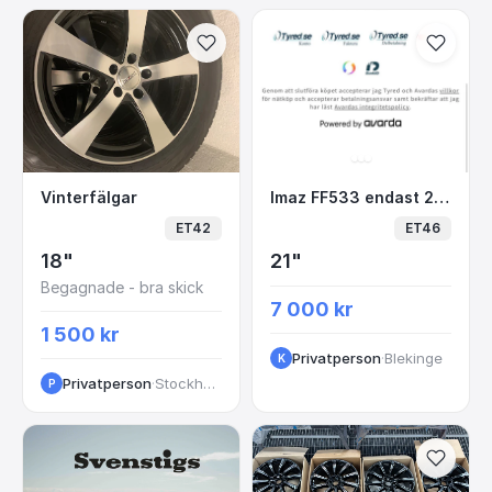
Vinterfälgar
Imaz FF533 endast 2 s
Vinterfälgar
Imaz FF533 endast 2 st!
ET42
ET46
18"
21"
Begagnade - bra skick
7 000 kr
1 500 kr
Privatperson
·
Blekinge
K
Privatperson
·
Stockholm
P