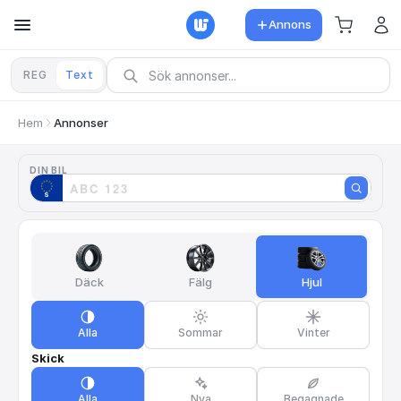
Annons
REG
Text
Hem
Annonser
DIN BIL
Däck
Fälg
Hjul
Alla
Sommar
Vinter
Skick
Alla
Nya
Begagnade