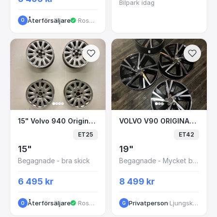
Bilpark idag
Återförsäljare
·
Rosendalagatan
O
15" Volvo 940 Originalfälgar 5x108 6x15 ET2
VOLVO V90 ORIGINAL 
15" Volvo 940 Originalfälgar 5x108 6x15 ET25 945 740 745
VOLVO V90 ORIGINAL FÄLGAR 19"
ET25
ET42
15"
19"
Begagnade - bra skick
Begagnade - Mycket bra skick
6 495 kr
8 499 kr
Återförsäljare
·
Rosendalagatan
Privatperson
·
Ljungskile
O
G