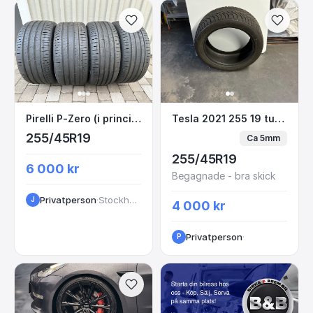
Pirelli P-Zero (i princip nya)
Tesla 2021 255 19 tu
Pirelli P-Zero (i princip nya)
Tesla 2021 255 19 tum vinterdäck
255/45R19
Ca 5mm
255/45R19
6 000 kr
Begagnade - bra skick
Privatperson
·
Stockholm
J
4 000 kr
Privatperson
·
P