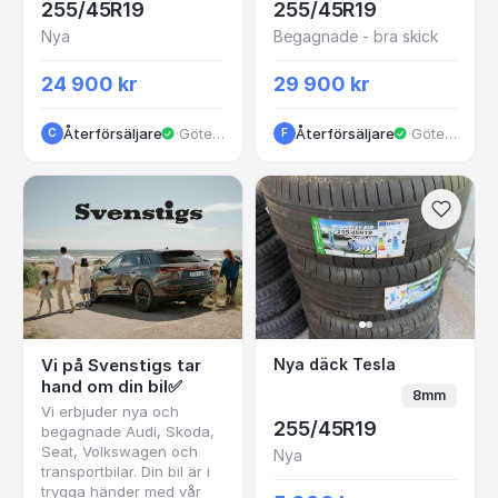
255/45R19
255/45R19
Nya
Begagnade - bra skick
24 900 kr
29 900 kr
Återförsäljare
·
Göteborg
Återförsäljare
·
Göteborg
C
F
Nya däck Tesla
Vi på Svenstigs tar
Nya däck Tesla
hand om din bil✅
8mm
Vi erbjuder nya och
255/45R19
begagnade Audi, Skoda,
Seat, Volkswagen och
Nya
transportbilar. Din bil är i
trygga händer med vår