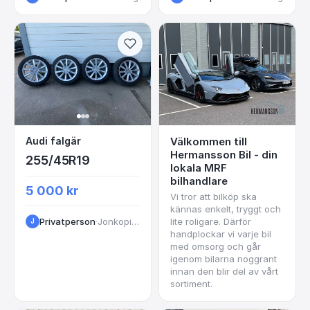
Audi falgär
Audi falgär
Välkommen till
Hermansson Bil - din
255/45R19
lokala MRF
bilhandlare
5 000 kr
Vi tror att bilköp ska
kännas enkelt, tryggt och
Privatperson
·
Jonkoping
lite roligare. Därför
J
handplockar vi varje bil
med omsorg och går
igenom bilarna noggrant
innan den blir del av vårt
sortiment.