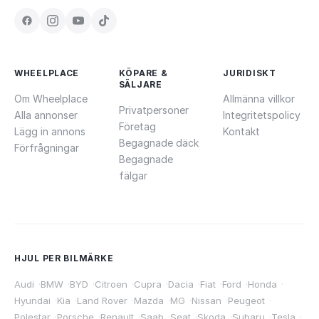
WHEELPLACE
KÖPARE &
JURIDISKT
SÄLJARE
Om Wheelplace
Allmänna villkor
Privatpersoner
Alla annonser
Integritetspolicy
Företag
Lägg in annons
Kontakt
Begagnade däck
Förfrågningar
Begagnade
fälgar
HJUL PER BILMÄRKE
Audi
·
BMW
·
BYD
·
Citroen
·
Cupra
·
Dacia
·
Fiat
·
Ford
·
Honda
·
Hyundai
·
Kia
·
Land Rover
·
Mazda
·
MG
·
Nissan
·
Peugeot
·
Polestar
·
Porsche
·
Renault
·
Saab
·
Seat
·
Skoda
·
Subaru
·
Tesla
·