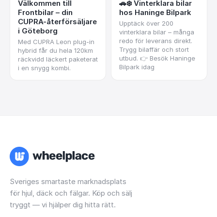
Välkommen till
🚗❄️ Vinterklara bilar
Frontbilar – din
hos Haninge Bilpark
CUPRA-återförsäljare
Upptäck över 200
i Göteborg
vinterklara bilar – många
redo för leverans direkt.
Med CUPRA Leon plug-in
Trygg bilaffär och stort
hybrid får du hela 120km
utbud. 👉 Besök Haninge
räckvidd läckert paketerat
Bilpark idag
i en snygg kombi.
Sveriges smartaste marknadsplats
för hjul, däck och fälgar. Köp och sälj
tryggt — vi hjälper dig hitta rätt.