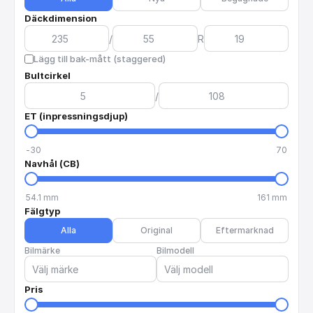
Däckdimension
/
R
Lägg till bak-mått (staggered)
Bultcirkel
/
ET (inpressningsdjup)
-30
70
Navhål (CB)
54.1
mm
161
mm
Fälgtyp
Alla
Original
Eftermarknad
Bilmärke
Bilmodell
Pris