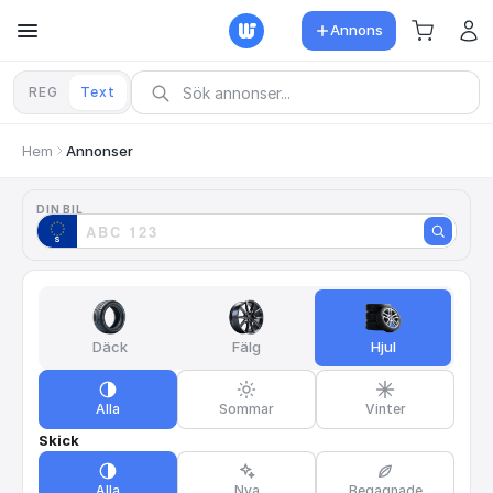
Annons
REG
Text
Hem
Annonser
DIN BIL
Däck
Fälg
Hjul
Alla
Sommar
Vinter
Skick
Alla
Nya
Begagnade