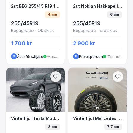
2st BEG 255/45 R19 100V Continental Conti
2st Nokian Hakkapelii
2st BEG 255/45 R19 100V Continental ContiSportContact 5 SEAL
2st Nokian Hakkapeliitta R5 - 255/45-19
4mm
6mm
255/45R19
255/45R19
Begagnade - Ok skick
Begagnade - bra skick
1 700 kr
2 900 kr
Återförsäljare
·
Huskvarna
Privatperson
·
Tenhult
O
B
Vinterhjul Tesla Model Y - Alufälg & Vinterd
Vinterhjul Mercedes S
Vinterhjul Tesla Model Y - Alufälg & Vinterdäck FRÅN 24.900
Vinterhjul Mercedes SL63 Friktion
8mm
7.7mm