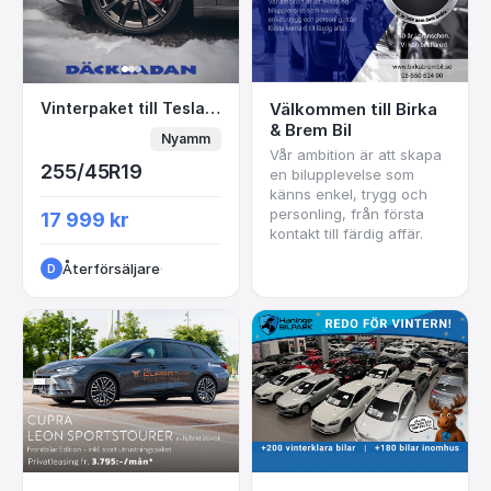
Vinterpaket till Tesla – Komplett & Nytt!
Vinterpaket till Tesla – Komplett & Nytt!
Välkommen till Birka
& Brem Bil
Nyamm
Vår ambition är att skapa
255/45R19
en bilupplevelse som
känns enkel, trygg och
personling, från första
17 999 kr
kontakt till färdig affär.
Återförsäljare
·
D