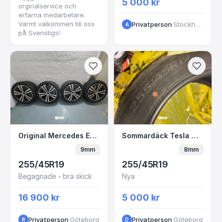
5 000 kr
orginalservice och
erfarna medarbetare.
Varmt välkommen till oss
Privatperson
·
Stockholm
A
på Svenstigs!
Original Mercedes EQE Vinterhjul Friktion
Sommardäck Tesla mo
Original Mercedes EQE Vinterhjul Friktion
Sommardäck Tesla model y
9mm
8mm
255/45R19
255/45R19
Begagnade - bra skick
Nya
16 900 kr
5 000 kr
Privatperson
·
Göteborg
Privatperson
·
Göteborg
R
D