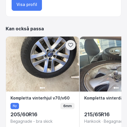
Visa profil
Kan också passa
Kompletta vinterhjul v70/v60
Kompletta vinter
Kompletta vinterhjul v70/v60
6mm
Ny
205/60R16
215/65R16
Begagnade - bra skick
Hankook · Begagnade -