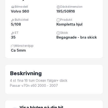
Bilmodell
Däckdimension
Volvo S60
195/50R16
Bultcirkel
Produkt
5/108
Kompletta hjul
ET
Skick
35
Begagnade - bra skick
Mönsterdjup
Ca 5mm
Beskrivning
4
st
fina
16
tum
Ocean
fälgar+
däck
Passar
v70n
s60
2000
-
2007
Visa hjulen på din bil