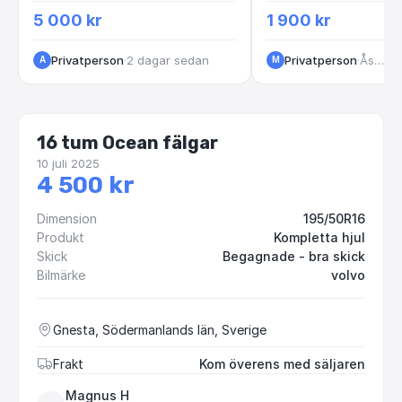
5 000 kr
1 900 kr
Privatperson
·
2 dagar sedan
Privatperson
·
Åstorp
·
1 
A
M
16 tum Ocean fälgar
10 juli 2025
4 500 kr
Dimension
195/50R16
Produkt
Kompletta hjul
Skick
Begagnade - bra skick
Bilmärke
volvo
Gnesta, Södermanlands län, Sverige
Frakt
Kom överens med säljaren
Magnus H