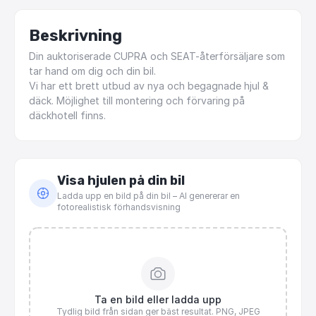
Beskrivning
Din
auktoriserade
CUPRA
och
SEAT-återförsäljare
som
tar
hand
om
dig
och
din
bil.
Vi
har
ett
brett
utbud
av
nya
och
begagnade
hjul
&
däck.
Möjlighet
till
montering
och
förvaring
på
däckhotell
finns.
Visa hjulen på din bil
Ladda upp en bild på din bil – AI genererar en
fotorealistisk förhandsvisning
Ta en bild eller ladda upp
Tydlig bild från sidan ger bäst resultat. PNG, JPEG