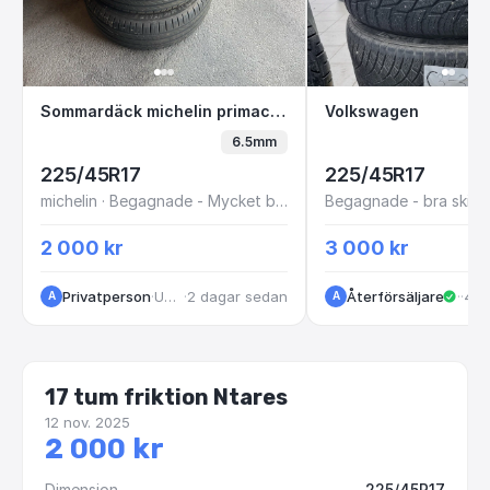
Sommardäck michelin primacy 5 225/45R17
Volkswagen
Sommardäck michelin primacy 5 225/45R17
Volkswagen
6.5mm
225/45R17
225/45R17
michelin · Begagnade - Mycket bra skick
Begagnade - bra skick
2 000 kr
3 000 kr
Privatperson
·
Uppsala
·
2 dagar sedan
Återförsäljare
·
Kun
·
4 v
A
A
17 tum friktion Ntares
12 nov. 2025
2 000 kr
Dimension
225/45R17