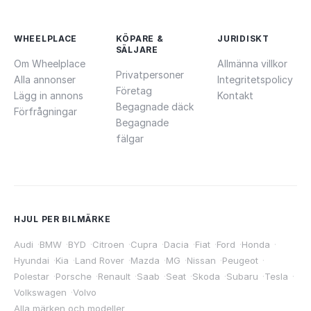
WHEELPLACE
KÖPARE &
JURIDISKT
SÄLJARE
Om Wheelplace
Allmänna villkor
Privatpersoner
Alla annonser
Integritetspolicy
Företag
Lägg in annons
Kontakt
Begagnade däck
Förfrågningar
Begagnade
fälgar
HJUL PER BILMÄRKE
Audi
·
BMW
·
BYD
·
Citroen
·
Cupra
·
Dacia
·
Fiat
·
Ford
·
Honda
·
Hyundai
·
Kia
·
Land Rover
·
Mazda
·
MG
·
Nissan
·
Peugeot
·
Polestar
·
Porsche
·
Renault
·
Saab
·
Seat
·
Skoda
·
Subaru
·
Tesla
·
Volkswagen
·
Volvo
Alla märken och modeller