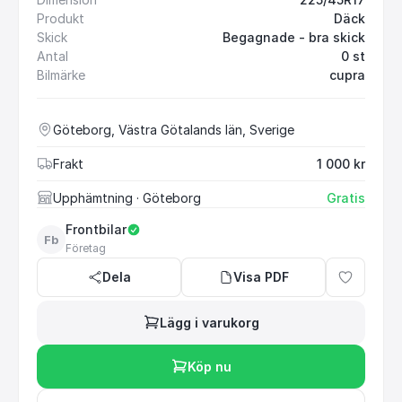
Produkt
Däck
Skick
Begagnade - bra skick
Antal
0 st
Bilmärke
cupra
Göteborg, Västra Götalands län, Sverige
Frakt
1 000 kr
Upphämtning
· Göteborg
Gratis
Frontbilar
Fb
Företag
Dela
Visa PDF
Lägg i varukorg
Köp nu