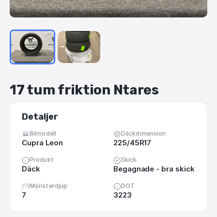
17
tum
friktion
Ntares
Detaljer
Bilmodell
Däckdimension
Cupra Leon
225/45R17
Produkt
Skick
Däck
Begagnade - bra skick
Mönsterdjup
DOT
7
3223