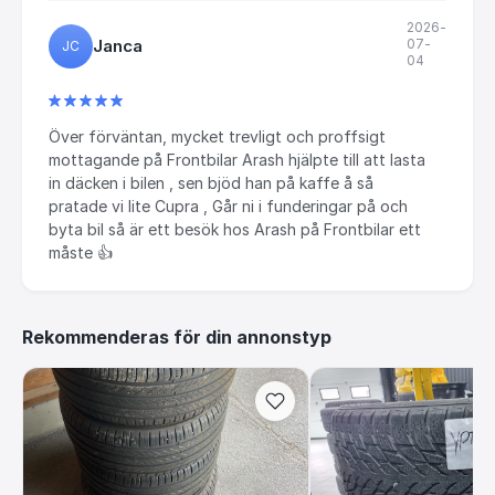
2026-
Janca
07-
JC
04
Över förväntan, mycket trevligt och proffsigt
mottagande på Frontbilar Arash hjälpte till att lasta
in däcken i bilen , sen bjöd han på kaffe å så
pratade vi lite Cupra , Går ni i funderingar på och
byta bil så är ett besök hos Arash på Frontbilar ett
måste 👍
Rekommenderas för din annonstyp