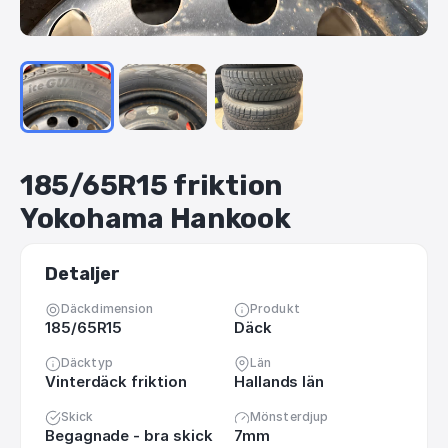
185
​/​
65R15
friktion
Yokohama
Hankook
Detaljer
Däckdimension
Produkt
185/65R15
Däck
Däcktyp
Län
Vinterdäck friktion
Hallands län
Skick
Mönsterdjup
Begagnade - bra skick
7mm