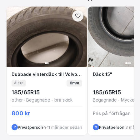
Dubbade vinterdäck till Volvo S60
Däck 15"
Dubbade vinterdäck till Volvo S60
Däck 15"
6mm
Äldre
185/65R15
185/65R15
other · Begagnade - bra skick
Begagnade - Mycket br
800 kr
Pris på förfrågan
Privatperson
·
·
Ystad
11 månader sedan
Privatperson
·
3 måna
P
M