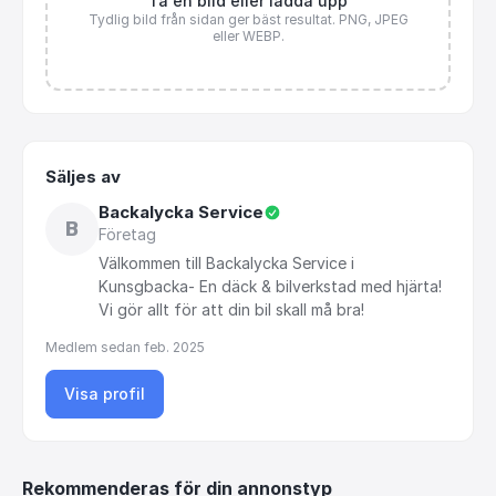
Ta en bild eller ladda upp
Tydlig bild från sidan ger bäst resultat. PNG, JPEG
eller WEBP.
Säljes av
Backalycka Service
B
Företag
Välkommen
till
Backalycka
Service
i
Kunsgbacka-
En
däck
&
bilverkstad
med
hjärta!
Vi
gör
allt
för
att
din
bil
skall
må
bra!
Medlem sedan
feb. 2025
Visa profil
Rekommenderas för din annonstyp