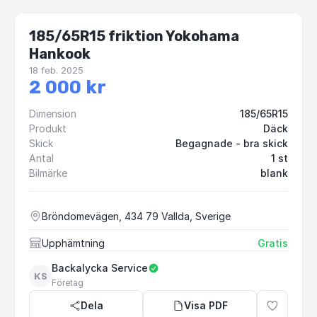
185/65R15 friktion Yokohama
Hankook
18 feb. 2025
2 000 kr
Dimension
185/65R15
Produkt
Däck
Skick
Begagnade - bra skick
Antal
1 st
Bilmärke
blank
Bröndomevägen, 434 79 Vallda, Sverige
Upphämtning
Gratis
Backalycka Service
KS
Företag
Dela
Visa PDF