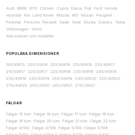
Audi
·
BMW
·
BYD
·
Citroen
·
Cupra
·
Dacia
·
Fiat
·
Ford
·
Honda
·
Hyundai
·
Kia
·
Land Rover
·
Mazda
·
MG
·
Nissan
·
Peugeot
·
Polestar
·
Porsche
·
Renault
·
Saab
·
Seat
·
Skoda
·
Subaru
·
Tesla
·
Volkswagen
·
Volvo
Alla märken och modeller
POPULÄRA DIMENSIONER
195/65R15
·
205/55R16
·
205/60R16
·
215/60R16
·
225/45R17
·
215/55R17
·
225/50R17
·
225/40R18
·
235/45R18
·
245/45R18
·
235/45R19
·
245/45R19
·
255/45R19
·
245/40R20
·
255/40R20
·
275/40R20
·
255/35R21
·
265/35R21
·
275/35R21
FÄLGAR
Fälgar 15 tum
·
Fälgar 16 tum
·
Fälgar 17 tum
·
Fälgar 18 tum
·
Fälgar 19 tum
·
Fälgar 20 tum
·
Fälgar 21 tum
·
Fälgar 22 tum
·
Fälgar 4/100
·
Fälgar 4/108
·
Fälgar 5/100
·
Fälgar 5/108
·
Fälgar 5/112
·
Fälgar 5/114.3
·
Fälgar 5/120
·
Fälgar 5/130