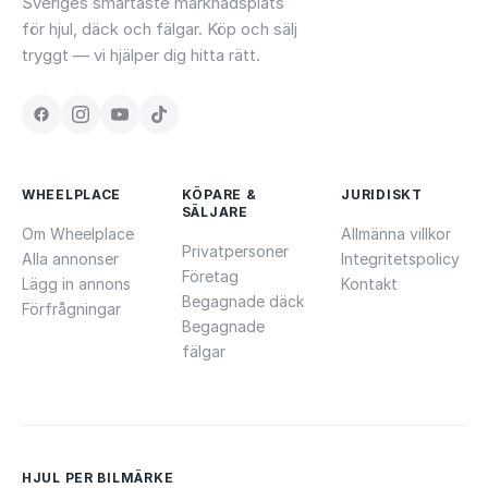
Sveriges smartaste marknadsplats
för hjul, däck och fälgar. Köp och sälj
tryggt — vi hjälper dig hitta rätt.
WHEELPLACE
KÖPARE &
JURIDISKT
SÄLJARE
Om Wheelplace
Allmänna villkor
Privatpersoner
Alla annonser
Integritetspolicy
Företag
Lägg in annons
Kontakt
Begagnade däck
Förfrågningar
Begagnade
fälgar
HJUL PER BILMÄRKE