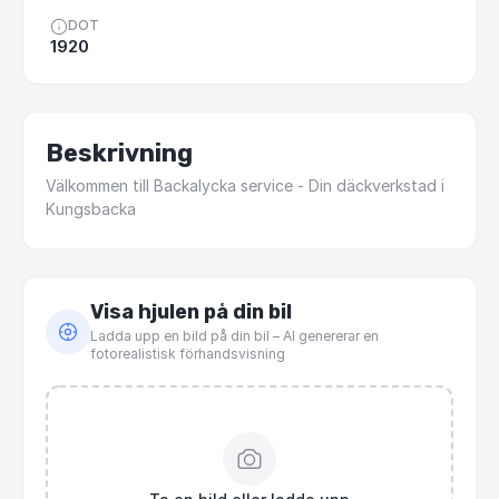
DOT
1920
Beskrivning
Välkommen
till
Backalycka
service
-
Din
däckverkstad
i
Kungsbacka
Visa hjulen på din bil
Ladda upp en bild på din bil – AI genererar en
fotorealistisk förhandsvisning