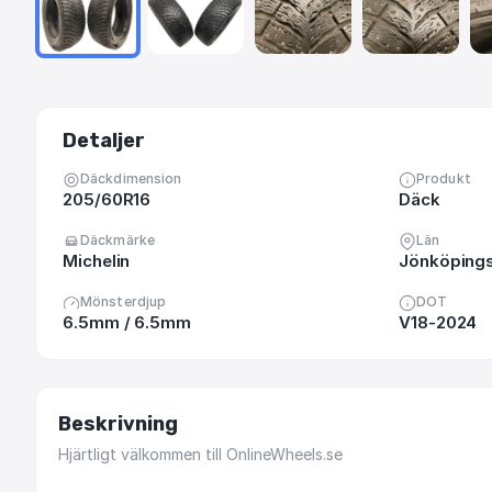
Detaljer
Däckdimension
Produkt
205/60R16
Däck
Däckmärke
Län
Michelin
Jönköpings
Mönsterdjup
DOT
6.5mm / 6.5mm
V18-2024
Beskrivning
Hjärtligt
välkommen
till
OnlineWheels.se