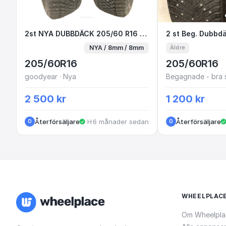
2st NYA DUBBDÄCK 205/60 R16 96T XL Go
2st NYA DUBBDÄCK 205/60 R16 96T XL Goodyear UltraGrip Arctic
2 st Beg. 
NYA / 8mm / 8mm
Äldre
205/60R16
205/60R16
goodyear · Nya
Begagnade - bra 
2 500 kr
1 200 kr
Återförsäljare
·
·
Huskvarna
6 månader sedan
Återförsäljare
O
O
WHEELPLAC
Om Wheelpla