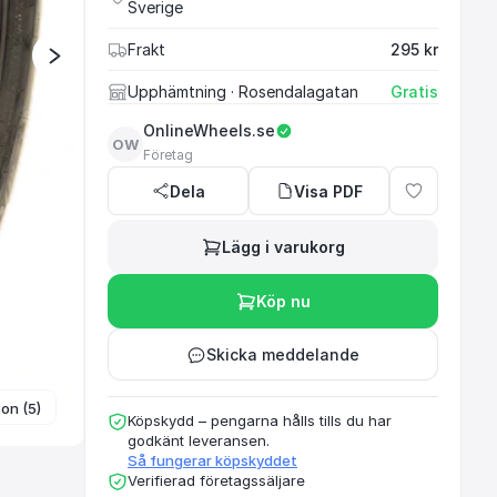
Sverige
FÄLGAR | DÄCK | TI
CONCAVER | AXE WHEE
Frakt
295 kr
| FORZZA | STUTTGA
Upphämtning
· Rosendalagatan
Gratis
PIRELLI | DUNLOP |
VREDESTEIN
OnlineWheels.se
Samarbetspartner med
OW
Företag
Dela
Visa PDF
Lägg i varukorg
Köp nu
Skicka meddelande
ton (5)
Köpskydd – pengarna hålls tills du har
godkänt leveransen.
Så fungerar köpskyddet
Verifierad företagssäljare