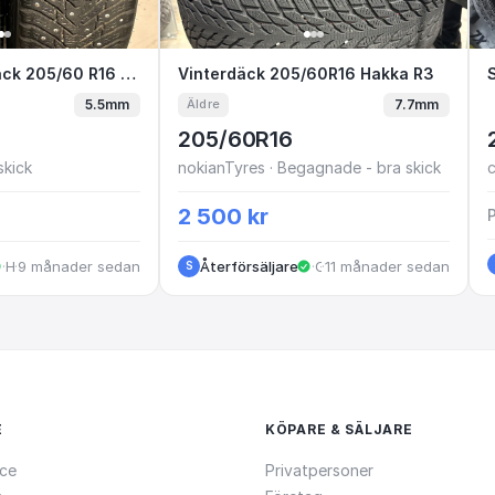
odyear UltraGrip Arctic
Dubbdäck 205/60 R16 NOKIAN HAKKAPELIITTA 
2 st Beg. Dubbdäck 205/60 R16 NOKIAN HAKKAPELIITTA 8
Vinterdäck 205/60R16 Hakk
Vinterdäck 205/60R16 Hakka R3
5.5mm
7.7mm
Äldre
205/60R16
skick
nokianTyres · Begagnade - bra skick
2 500 kr
·
·
Huskvarna
9 månader sedan
Återförsäljare
·
·
11 månader sedan
Gislaved
S
E
KÖPARE & SÄLJARE
ce
Privatpersoner