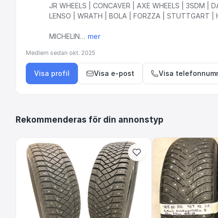
JR
WHEELS
|
CONCAVER
|
AXE
WHEELS
|
3SDM
|
D
LENSO
|
WRATH
|
BOLA
|
FORZZA
|
STUTTGART
|
MICHELIN…
mer
Medlem sedan
okt. 2025
Visa profil
Visa e-post
Visa telefonnum
Rekommenderas för din annonstyp