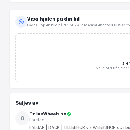
Visa hjulen på din bil
Ladda upp en bild på din bil – AI genererar en fotorealistisk 
Ta en
Tydlig bild från sida
Säljes av
OnlineWheels.se
O
Företag
FÄLGAR
|
DÄCK
|
TILLBEHÖR
via
WEBBSHOP
och
bu