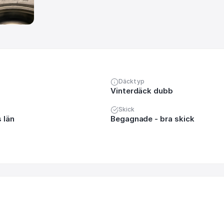
Däcktyp
Vinterdäck dubb
Skick
 län
Begagnade - bra skick