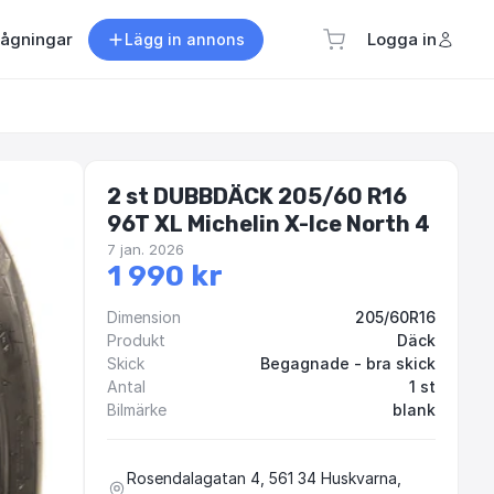
rågningar
Logga in
Lägg in annons
2 st DUBBDÄCK 205/60 R16
96T XL Michelin X-Ice North 4
7 jan. 2026
1 990 kr
Dimension
205/60R16
Produkt
Däck
Skick
Begagnade - bra skick
Antal
1 st
Bilmärke
blank
Rosendalagatan 4, 561 34 Huskvarna,