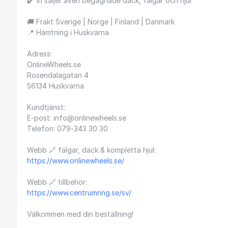
✔️
Vi
säljer
även
begagnade
däck,
fälgar
och
hjul
🚚
Frakt
Sverige
|
Norge
|
Finland
|
Danmark
📍
Hämtning
i
Huskvarna
Adress:
OnlineWheels.se
Rosendalagatan
4
56134
Huskvarna
Kundtjänst:
E-post:
info@onlinewheels.se
Telefon:
079-343
30
30
Webb
🔗
fälgar,
däck
&
kompletta
hjul:
https://www.onlinewheels.se/
Webb
🔗
tillbehör:
https://www.centrumring.se/sv/
Välkommen
med
din
beställning!