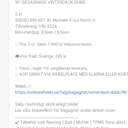
16"
BEGAGNADE
VINTERDÄCK
DUBB
2
st
205
​/​
60
R16
96T
XL
Michelin
X-Ice
North
4
Tillverkning:
V18-2024
Mönsterdjup:
6.5mm
​/​
6.5mm
✅
Pris
2
st.
däck:
1
990
kr
inklusive
moms
🚚
Pris
frakt
Sverige:
295
kr
✅
Finns
i
lager
för
omgående
leverans.
✅
KÖP
DIREKT
VIA
WHEELPLACE
MED
KLARNA
ELLER
KOR
Webb
🔗
https://onlinewheels.se/falg/begagnat/vinterdack-dubb/16/
Säljs
i
befintligt
skick
enligt
bilder.
Läs
våra
köpevillkor
för
begagnat
under
länken
ovan.
_____________________________________
✔️
Tillbehör
som
Navring
|
Bult
|
Mutter
|
TPMS
finns
alltid
i