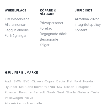
WHEELPLACE
KÖPARE &
JURIDISKT
SÄLJARE
Om Wheelplace
Allmänna villkor
Privatpersoner
Alla annonser
Integritetspolicy
Företag
Lägg in annons
Kontakt
Begagnade däck
Förfrågningar
Begagnade
fälgar
HJUL PER BILMÄRKE
Audi
·
BMW
·
BYD
·
Citroen
·
Cupra
·
Dacia
·
Fiat
·
Ford
·
Honda
·
Hyundai
·
Kia
·
Land Rover
·
Mazda
·
MG
·
Nissan
·
Peugeot
·
Polestar
·
Porsche
·
Renault
·
Saab
·
Seat
·
Skoda
·
Subaru
·
Tesla
·
Volkswagen
·
Volvo
Alla märken och modeller