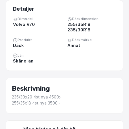
Detaljer
Bilmodell
Däckdimension
Volvo V70
255/35R18
235/30R18
Produkt
Däckmärke
Däck
Annat
Län
Skåne län
Beskrivning
235
​/​
30x20
4st
nya
4500:-
255
​/​
35x18
4st
nya
3500:-