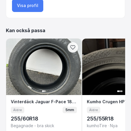
Visa profil
Kan också passa
Vinterdäck Jaguar F-Pace 18" Good Year
Kumho Crugen 
Vinterdäck Jaguar F-Pace 18" Good Year
Kumho Crugen HP71
5mm
Äldre
Äldre
255/60R18
255/55R18
Begagnade - bra skick
kumhoTire · Nya