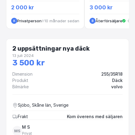
2 000 kr
3 000 kr
Privatperson
·
·
10 månader sedan
Hovås
Återförsäljare
·
Söde
·
Öve
K
B
2 uppsättningar nya däck
13 juli 2024
3 500 kr
Dimension
255/35R18
Produkt
Däck
Bilmärke
volvo
Sjöbo, Skåne län, Sverige
Frakt
Kom överens med säljaren
M S
MS
Privat