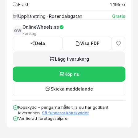
Frakt
1 195 kr
Upphämtning
· Rosendalagatan
Gratis
OnlineWheels.se
OW
Företag
Dela
Visa PDF
Lägg i varukorg
Köp nu
Skicka meddelande
Köpskydd – pengarna hålls tills du har godkänt
leveransen.
Så fungerar köpskyddet
Verifierad företagssäljare