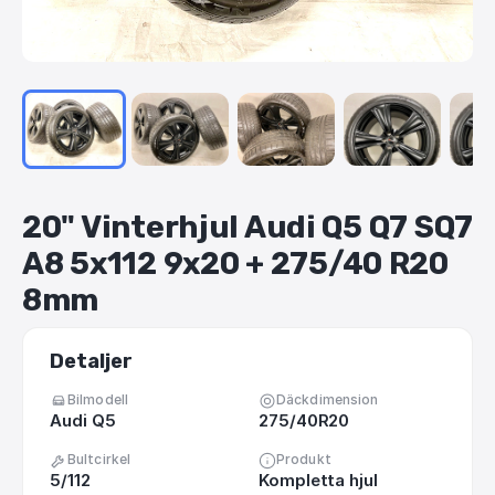
20"
Vinterhjul
Audi
Q5
Q7
SQ7
A8
5x112
9x20
+
275
​/​
40
R20
8mm
Detaljer
Bilmodell
Däckdimension
Audi Q5
275/40R20
Bultcirkel
Produkt
5/112
Kompletta hjul