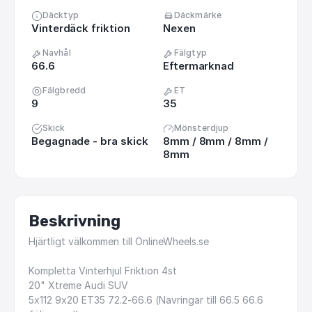
Däcktyp
Däckmärke
Vinterdäck friktion
Nexen
Navhål
Fälgtyp
66.6
Eftermarknad
Fälgbredd
ET
9
35
Skick
Mönsterdjup
Begagnade - bra skick
8mm / 8mm / 8mm /
8mm
Beskrivning
Hjärtligt
välkommen
till
OnlineWheels.se
Kompletta
Vinterhjul
Friktion
4st
20"
Xtreme
Audi
SUV
5x112
9x20
ET35
72.2-66.6
(Navringar
till
66.5
66.6