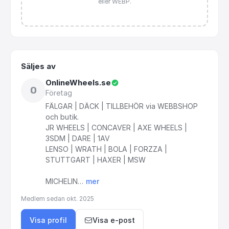
eller WEBP.
Säljes av
OnlineWheels.se
O
Företag
FÄLGAR
|
DÄCK
|
TILLBEHÖR
via
WEBBSHOP
och
butik.
JR
WHEELS
|
CONCAVER
|
AXE
WHEELS
|
3SDM
|
DARE
|
1AV
LENSO
|
WRATH
|
BOLA
|
FORZZA
|
STUTTGART
|
HAXER
|
MSW
MICHELIN…
mer
Medlem sedan
okt. 2025
Visa profil
Visa e-post