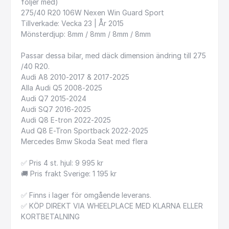
följer
med)
275
​/​
40
R20
106W
Nexen
Win
Guard
Sport
Tillverkade:
Vecka
23
|
År
2015
Mönsterdjup:
8mm
​/​
8mm
​/​
8mm
​/​
8mm
Passar
dessa
bilar,
med
däck
dimension
ändring
till
275
/​
40
R20.
Audi
A8
2010-2017
&
2017-2025
Alla
Audi
Q5
2008-2025
Audi
Q7
2015-2024
Audi
SQ7
2016-2025
Audi
Q8
E-tron
2022-2025
Aud
Q8
E-Tron
Sportback
2022-2025
Mercedes
Bmw
Skoda
Seat
med
flera
✅
Pris
4
st.
hjul:
9
995
kr
🚚
Pris
frakt
Sverige:
1
195
kr
✅
Finns
i
lager
för
omgående
leverans.
✅
KÖP
DIREKT
VIA
WHEELPLACE
MED
KLARNA
ELLER
KORTBETALNING