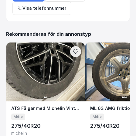
Visa telefonnummer
Rekommenderas för din annonstyp
ATS Fälgar med Michelin Vinterdäck
ML 63 AMG frikt
ATS Fälgar med Michelin Vinterdäck
ML 63 AMG friktion 
Äldre
Äldre
275/40R20
275/40R20
michelin