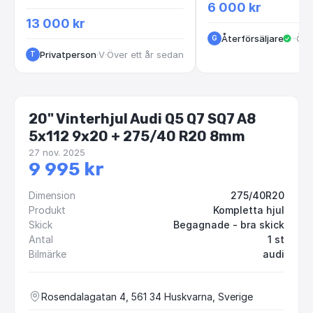
6 000 kr
13 000 kr
Återförsäljare
·
Vas
·
Öve
G
Privatperson
·
VastraGotaland
·
Över ett år sedan
T
20" Vinterhjul Audi Q5 Q7 SQ7 A8
5x112 9x20 + 275/40 R20 8mm
27 nov. 2025
9 995 kr
Dimension
275/40R20
Produkt
Kompletta hjul
Skick
Begagnade - bra skick
Antal
1 st
Bilmärke
audi
Rosendalagatan 4, 561 34 Huskvarna, Sverige