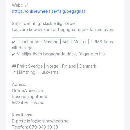
Webb
🔗
https://onlinewheels.se/falg/begagnat
Säljs
i
befintligt
skick
enligt
bilder.
Läs
våra
köpevillkor
för
begagnat
under
länken
ovan.
_____________________________________
✔️
Tillbehör
som
Navring
|
Bult
|
Mutter
|
TPMS
finns
alltid
i
lager
✔️
Vi
säljer
även
begagnade
däck,
fälgar
och
hjul
🚚
Frakt
Sverige
|
Norge
|
Finland
|
Danmark
📍
Hämtning
i
Huskvarna
Adress:
OnlineWheels.se
Rosendalagatan
4
56134
Huskvarna
Kundtjänst:
E-post:
info@onlinewheels.se
Telefon:
079-343
30
30