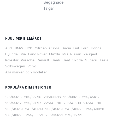
Begagnade
fälgar
HJUL PER BILMÄRKE
Audi
·
BMW
·
BYD
·
Citroen
·
Cupra
·
Dacia
·
Fiat
·
Ford
·
Honda
·
Hyundai
·
Kia
·
Land Rover
·
Mazda
·
MG
·
Nissan
·
Peugeot
·
Polestar
·
Porsche
·
Renault
·
Saab
·
Seat
·
Skoda
·
Subaru
·
Tesla
·
Volkswagen
·
Volvo
Alla märken och modeller
POPULÄRA DIMENSIONER
195/65R15
·
205/55R16
·
205/60R16
·
215/60R16
·
225/45R17
·
215/55R17
·
225/50R17
·
225/40R18
·
235/45R18
·
245/45R18
·
235/45R19
·
245/45R19
·
255/45R19
·
245/40R20
·
255/40R20
·
275/40R20
·
255/35R21
·
265/35R21
·
275/35R21