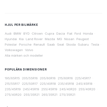
HJUL PER BILMÄRKE
Audi
·
BMW
·
BYD
·
Citroen
·
Cupra
·
Dacia
·
Fiat
·
Ford
·
Honda
·
Hyundai
·
Kia
·
Land Rover
·
Mazda
·
MG
·
Nissan
·
Peugeot
·
Polestar
·
Porsche
·
Renault
·
Saab
·
Seat
·
Skoda
·
Subaru
·
Tesla
·
Volkswagen
·
Volvo
Alla märken och modeller
POPULÄRA DIMENSIONER
195/65R15
·
205/55R16
·
205/60R16
·
215/60R16
·
225/45R17
·
215/55R17
·
225/50R17
·
225/40R18
·
235/45R18
·
245/45R18
·
235/45R19
·
245/45R19
·
255/45R19
·
245/40R20
·
255/40R20
·
275/40R20
·
255/35R21
·
265/35R21
·
275/35R21