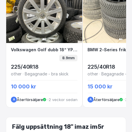
Volkswagen Golf dubb 18” YPT358 A2-6
BMW 2-Series fr
Volkswagen Golf dubb 18” YPT358 A2-6
8.9mm
225/40R18
225/40R18
other · Begagnade - bra skick
other · Begagnade - br
10 000 kr
15 000 kr
Återförsäljare
·
·
2 veckor sedan
Kungälv
Återförsäljare
·
Kun
·
3 m
A
A
Fälg uppsättning 18" imaz im5r