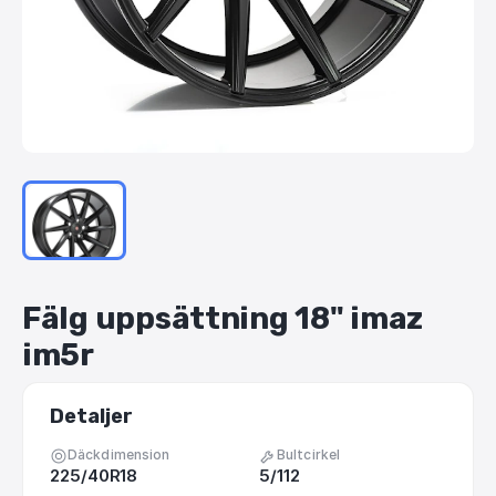
Fälg
uppsättning
18"
imaz
im5r
Detaljer
Däckdimension
Bultcirkel
225/40R18
5/112