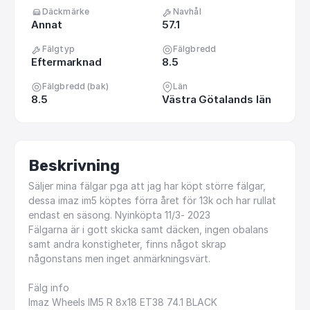
Däckmärke
Navhål
Annat
57.1
Fälgtyp
Fälgbredd
Eftermarknad
8.5
Fälgbredd (bak)
Län
8.5
Västra Götalands län
Beskrivning
Säljer
mina
fälgar
pga
att
jag
har
köpt
större
fälgar,
dessa
imaz
im5
köptes
förra
året
för
13k
och
har
rullat
endast
en
säsong.
Nyinköpta
11
​/​
3-
2023
Fälgarna
är
i
gott
skicka
samt
däcken,
ingen
obalans
samt
andra
konstigheter,
finns
något
skrap
någonstans
men
inget
anmärkningsvärt.
Fälg
info
Imaz
Wheels
IM5
R
8x18
ET38
74.1
BLACK