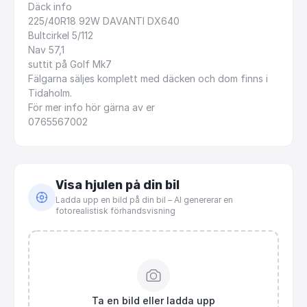
Däck
info
225
​/​
40R18
92W
DAVANTI
DX640
Bultcirkel
5
​/​
112
Nav
57,1
suttit
på
Golf
Mk7
Fälgarna
säljes
komplett
med
däcken
och
dom
finns
i
Tidaholm.
För
mer
info
hör
gärna
av
er
0765567002
Visa hjulen på din bil
Ladda upp en bild på din bil – AI genererar en
fotorealistisk förhandsvisning
Ta en bild eller ladda upp