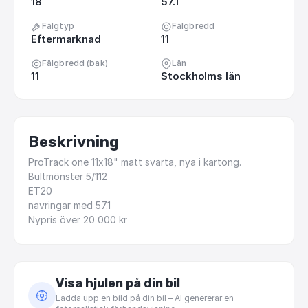
18
57.1
Fälgtyp
Fälgbredd
Eftermarknad
11
Fälgbredd (bak)
Län
11
Stockholms län
Beskrivning
ProTrack
one
11x18"
matt
svarta,
nya
i
kartong.
Bultmönster
5
​/​
112
ET20
navringar
med
57.1
Nypris
över
20
000
kr
Visa hjulen på din bil
Ladda upp en bild på din bil – AI genererar en