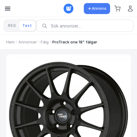
Annons
REG
Text
Hem
Annonser
Fälg
ProTrack one 18" fälgar