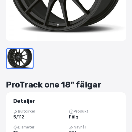
ProTrack
one
18"
fälgar
Detaljer
Bultcirkel
Produkt
5/112
Fälg
Diameter
Navhål