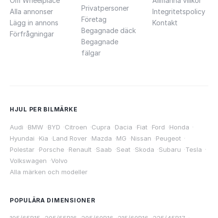
Om Wheelplace
Allmänna villkor
Privatpersoner
Alla annonser
Integritetspolicy
Företag
Lägg in annons
Kontakt
Begagnade däck
Förfrågningar
Begagnade
fälgar
HJUL PER BILMÄRKE
Audi
·
BMW
·
BYD
·
Citroen
·
Cupra
·
Dacia
·
Fiat
·
Ford
·
Honda
·
Hyundai
·
Kia
·
Land Rover
·
Mazda
·
MG
·
Nissan
·
Peugeot
·
Polestar
·
Porsche
·
Renault
·
Saab
·
Seat
·
Skoda
·
Subaru
·
Tesla
·
Volkswagen
·
Volvo
Alla märken och modeller
POPULÄRA DIMENSIONER