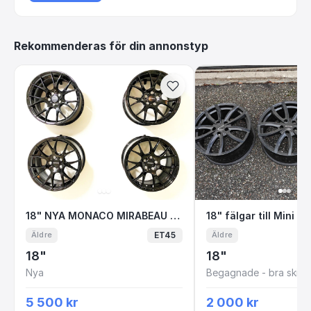
Rekommenderas för din annonstyp
18" NYA MONACO MIRABEAU BLACK 5x112 8x18
18" fälgar till 
18" NYA MONACO MIRABEAU BLACK 5x112 8x18 ET45 Audi VW MB
ET45
Äldre
Äldre
18"
18"
Nya
Begagnade - bra skick
5 500 kr
2 000 kr