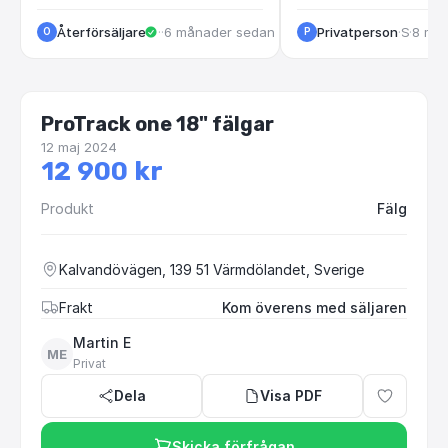
Återförsäljare
·
Huskvarna
·
6 månader sedan
Privatperson
·
·
Sollentuna
8 må
O
P
ProTrack one 18" fälgar
12 maj 2024
12 900 kr
Produkt
Fälg
Kalvandövägen, 139 51 Värmdölandet, Sverige
Frakt
Kom överens med säljaren
Martin E
ME
Privat
Dela
Visa PDF
Skicka förfrågan