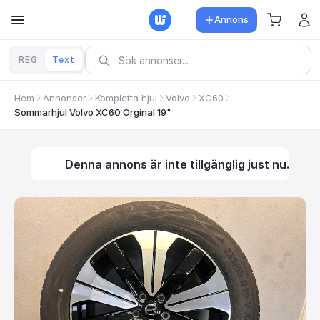
Annons
REG
Text
Hem
Annonser
Kompletta hjul
Volvo
XC60
Sommarhjul Volvo XC60 Orginal 19"
Denna annons är inte tillgänglig just nu.