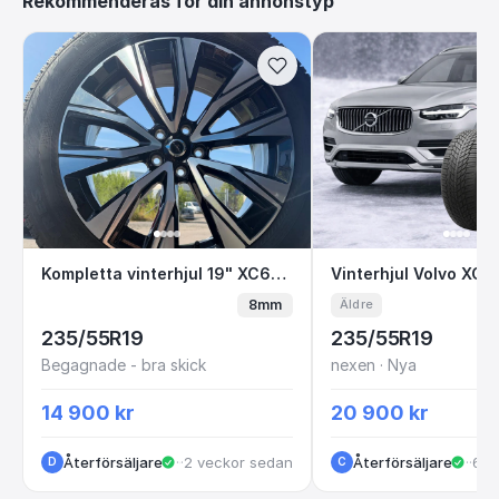
Rekommenderas för din annonstyp
Kompletta vinterhjul 19" XC60 Nokian HKPL R
Vinterhjul Volvo
Kompletta vinterhjul 19" XC60 Nokian HKPL R5
8mm
Äldre
235/55R19
235/55R19
Begagnade - bra skick
nexen · Nya
14 900 kr
20 900 kr
Återförsäljare
·
·
2 veckor sedan
Göteborg
Återförsäljare
·
Göt
·
6 m
D
C