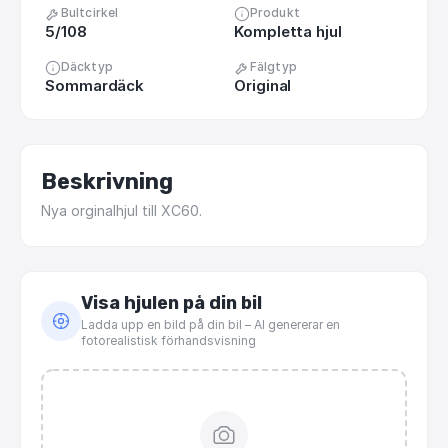
Bultcirkel
Produkt
5/108
Kompletta hjul
Däcktyp
Fälgtyp
Sommardäck
Original
Beskrivning
Nya
orginalhjul
till
XC60.
Visa hjulen på din bil
Ladda upp en bild på din bil – AI genererar en
fotorealistisk förhandsvisning