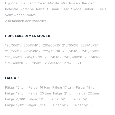
Hyundai
·
Kia
·
Land Rover
·
Mazda
·
MG
·
Nissan
·
Peugeot
·
Polestar
·
Porsche
·
Renault
·
Saab
·
Seat
·
Skoda
·
Subaru
·
Tesla
·
Volkswagen
·
Volvo
Alla märken och modeller
POPULÄRA DIMENSIONER
195/65R15
·
205/55R16
·
205/60R16
·
215/60R16
·
225/45R17
·
215/55R17
·
225/50R17
·
225/40R18
·
235/45R18
·
245/45R18
·
235/45R19
·
245/45R19
·
255/45R19
·
245/40R20
·
255/40R20
·
275/40R20
·
255/35R21
·
265/35R21
·
275/35R21
FÄLGAR
Fälgar 15 tum
·
Fälgar 16 tum
·
Fälgar 17 tum
·
Fälgar 18 tum
·
Fälgar 19 tum
·
Fälgar 20 tum
·
Fälgar 21 tum
·
Fälgar 22 tum
·
Fälgar 4/100
·
Fälgar 4/108
·
Fälgar 5/100
·
Fälgar 5/108
·
Fälgar 5/112
·
Fälgar 5/114.3
·
Fälgar 5/120
·
Fälgar 5/130