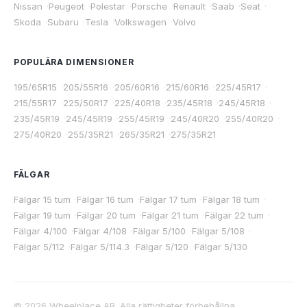
Nissan
·
Peugeot
·
Polestar
·
Porsche
·
Renault
·
Saab
·
Seat
·
Skoda
·
Subaru
·
Tesla
·
Volkswagen
·
Volvo
POPULÄRA DIMENSIONER
195/65R15
·
205/55R16
·
205/60R16
·
215/60R16
·
225/45R17
·
215/55R17
·
225/50R17
·
225/40R18
·
235/45R18
·
245/45R18
·
235/45R19
·
245/45R19
·
255/45R19
·
245/40R20
·
255/40R20
·
275/40R20
·
255/35R21
·
265/35R21
·
275/35R21
FÄLGAR
Fälgar 15 tum
·
Fälgar 16 tum
·
Fälgar 17 tum
·
Fälgar 18 tum
·
Fälgar 19 tum
·
Fälgar 20 tum
·
Fälgar 21 tum
·
Fälgar 22 tum
·
Fälgar 4/100
·
Fälgar 4/108
·
Fälgar 5/100
·
Fälgar 5/108
·
Fälgar 5/112
·
Fälgar 5/114.3
·
Fälgar 5/120
·
Fälgar 5/130
©
2026
Wheelplace AB. Alla rättigheter förbehållna.