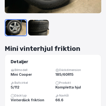
Mini
vinterhjul
friktion
Detaljer
Bilmodell
Däckdimension
Mini Cooper
185/60R15
Bultcirkel
Produkt
5/112
Kompletta hjul
Däcktyp
Navhål
Vinterdäck friktion
66.6