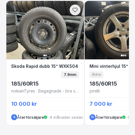
Skoda Rapid dubb 15” WXK504
Mini vinterhjul 15
Skoda Rapid dubb 15” WXK504
Mini vinterhjul 15” Ny
7.9mm
Äldre
185/60R15
185/60R15
nokianTyres · Begagnade - bra skick
pirelli
10 000 kr
7 000 kr
Återförsäljare
·
Kungälv
·
4 månader sedan
Återförsäljare
·
Vas
·
Öve
A
N