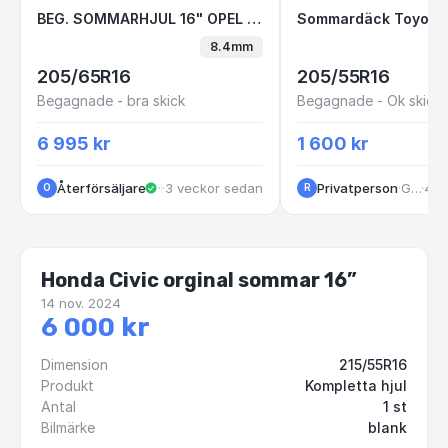
BEG. SOMMARHJUL 16" OPEL VIVARO 5x114.3 6
Sommardäck Toy
BEG. SOMMARHJUL 16" OPEL VIVARO 5x114.3 6x16 ET50 66.1 + 205 65 R16C
8.4mm
205/65R16
205/55R16
Begagnade - bra skick
Begagnade - Ok skick
6 995 kr
1 600 kr
Återförsäljare
·
·
3 veckor sedan
Huskvarna
Privatperson
·
Grinstad Hede
·
4 v
O
R
Honda Civic orginal sommar 16”
14 nov. 2024
6 000 kr
Dimension
215/55R16
Produkt
Kompletta hjul
Antal
1 st
Bilmärke
blank