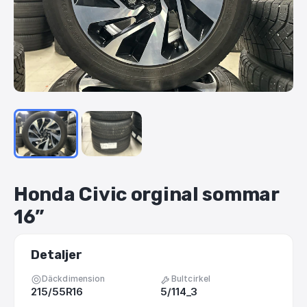
Honda
Civic
orginal
sommar
16”
Detaljer
Däckdimension
Bultcirkel
215/55R16
5/114_3