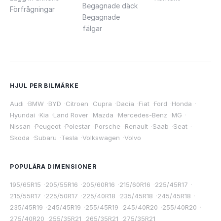
Begagnade däck
Förfrågningar
Begagnade
fälgar
HJUL PER BILMÄRKE
Audi
·
BMW
·
BYD
·
Citroen
·
Cupra
·
Dacia
·
Fiat
·
Ford
·
Honda
·
Hyundai
·
Kia
·
Land Rover
·
Mazda
·
Mercedes-Benz
·
MG
·
Nissan
·
Peugeot
·
Polestar
·
Porsche
·
Renault
·
Saab
·
Seat
·
Skoda
·
Subaru
·
Tesla
·
Volkswagen
·
Volvo
POPULÄRA DIMENSIONER
195/65R15
·
205/55R16
·
205/60R16
·
215/60R16
·
225/45R17
·
215/55R17
·
225/50R17
·
225/40R18
·
235/45R18
·
245/45R18
·
235/45R19
·
245/45R19
·
255/45R19
·
245/40R20
·
255/40R20
·
275/40R20
·
255/35R21
·
265/35R21
·
275/35R21