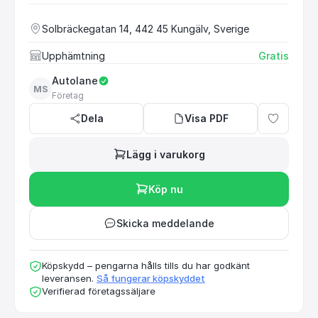
Solbräckegatan 14, 442 45 Kungälv, Sverige
Upphämtning
Gratis
Autolane
MS
Företag
Dela
Visa PDF
Lägg i varukorg
Köp nu
Skicka meddelande
Köpskydd – pengarna hålls tills du har godkänt
leveransen.
Så fungerar köpskyddet
Verifierad företagssäljare