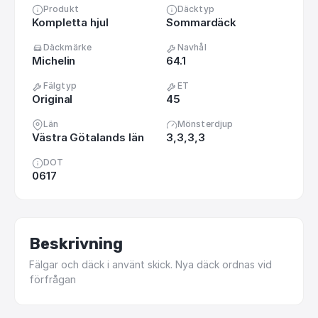
Produkt
Däcktyp
Kompletta hjul
Sommardäck
Däckmärke
Navhål
Michelin
64.1
Fälgtyp
ET
Original
45
Län
Mönsterdjup
Västra Götalands län
3,3,3,3
DOT
0617
Beskrivning
Fälgar
och
däck
i
använt
skick.
Nya
däck
ordnas
vid
förfrågan