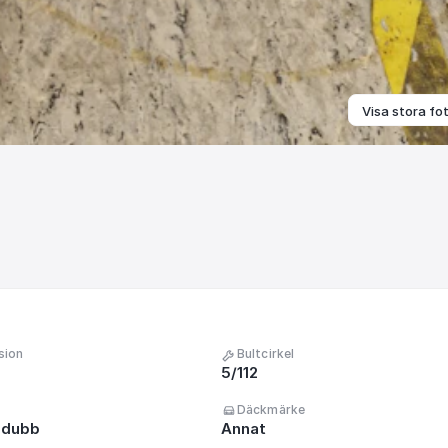
Visa stora fo
sion
Bultcirkel
5/112
Däckmärke
 dubb
Annat