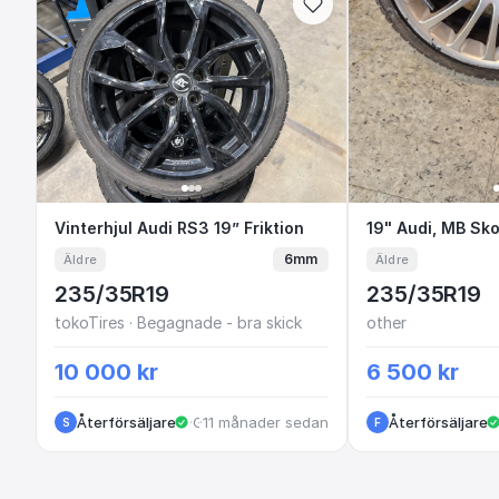
Vinterhjul Audi RS3 19” Friktion
Vinterhjul Audi RS3 19” Friktion
19" Audi, M
19" Audi, MB Sk
6mm
Äldre
Äldre
235/35R19
235/35R19
tokoTires · Begagnade - bra skick
other
10 000 kr
6 500 kr
Återförsäljare
·
·
11 månader sedan
Gislaved
Återförsäljare
S
F