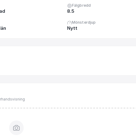
Fälgbredd
nad
8.5
Mönsterdjup
län
Nytt
förhandsvisning