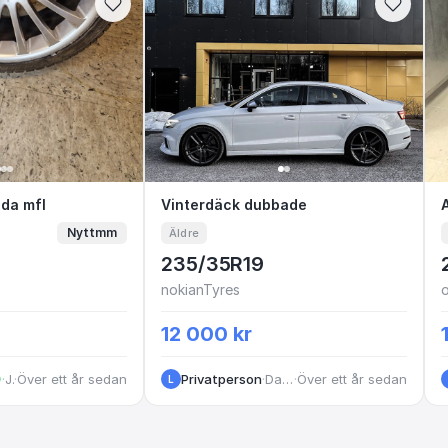
B Skoda mfl
oda mfl
Vinterdäck dubbade
Vinterdäck dubbade
Nyttmm
Äldre
235/35R19
nokianTyres
o
12 000 kr
·
Jamtland
·
Över ett år sedan
Privatperson
·
Dalarna
·
Över ett år sedan
L