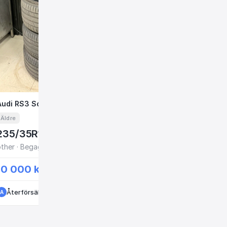
Audi RS3 Sommar 19¨ FDB440
Audi RS3 Sommar 19¨ FDB440
VW Golf 7
VW Golf 7
7mm
Äldre
Äldre
235/35R19
235/35R19
ther · Begagnade - bra skick
nokianTyres · Begagnade -
10 000 kr
5 000 kr
Återförsäljare
·
·
10 månader sedan
Kungälv
Återförsäljare
·
·
Kungälv
11 må
A
A