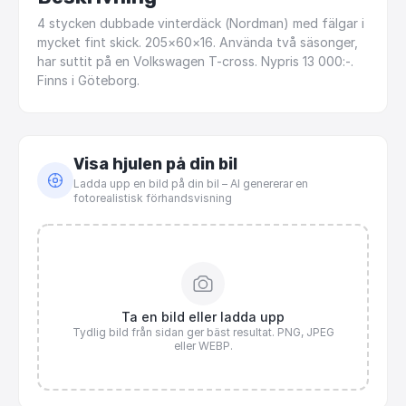
4
stycken
dubbade
vinterdäck
(Nordman)
med
fälgar
i
mycket
fint
skick.
205×60×16.
Använda
två
säsonger,
har
suttit
på
en
Volkswagen
T-cross.
Nypris
13
000:-.
Finns
i
Göteborg.
Visa hjulen på din bil
Ladda upp en bild på din bil – AI genererar en
fotorealistisk förhandsvisning
Ta en bild eller ladda upp
Tydlig bild från sidan ger bäst resultat. PNG, JPEG
eller WEBP.