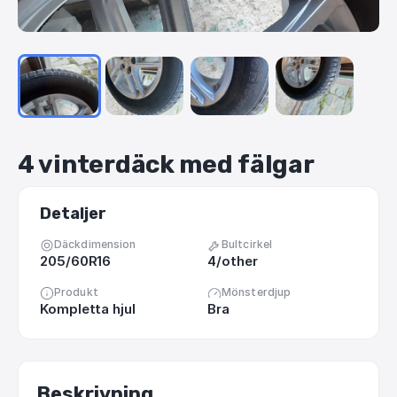
4
vinterdäck
med
fälgar
Detaljer
Däckdimension
Bultcirkel
205/60R16
4/other
Produkt
Mönsterdjup
Kompletta hjul
Bra
Beskrivning