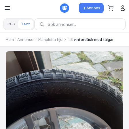
Annons
REG
Text
Hem
Annonser
Kompletta hjul
4 vinterdäck med fälgar