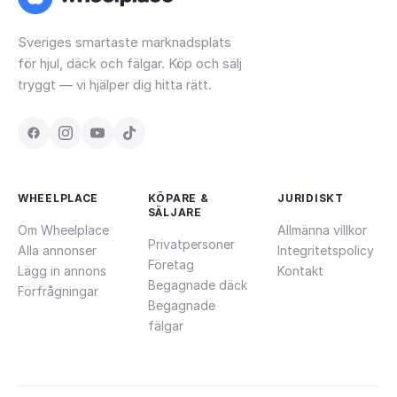
Sveriges smartaste marknadsplats
för hjul, däck och fälgar. Köp och sälj
tryggt — vi hjälper dig hitta rätt.
WHEELPLACE
KÖPARE &
JURIDISKT
SÄLJARE
Om Wheelplace
Allmänna villkor
Privatpersoner
Alla annonser
Integritetspolicy
Företag
Lägg in annons
Kontakt
Begagnade däck
Förfrågningar
Begagnade
fälgar