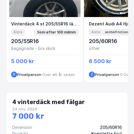
Vinterdäck 4 st 205/55R16 lättmetallfälg
Dezent Audi A4 
Vinterdäck 4 st 205/55R16 lättmetallfälg
Som efter 100 milmm
Äldre
Äldre
winterFriction
205/55R16
205/60R16
Begagnade - bra skick
other
5 000 kr
6 500 kr
Privatperson
·
Över ett år sedan
Privatperson
·
Stockholm
·
Över 
O
Z
4 vinterdäck med fälgar
24 nov. 2024
7 000 kr
Dimension
205/60R16
Produkt
Kompletta hjul