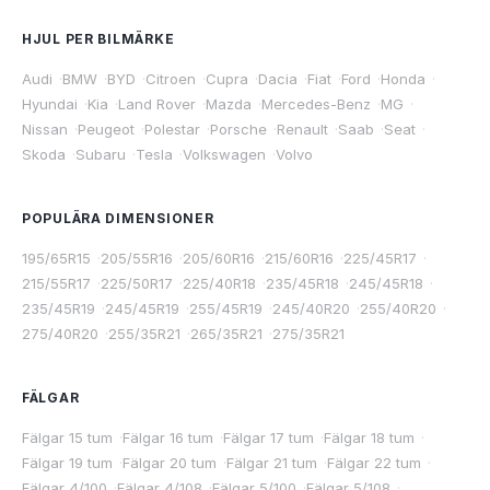
HJUL PER BILMÄRKE
Audi
·
BMW
·
BYD
·
Citroen
·
Cupra
·
Dacia
·
Fiat
·
Ford
·
Honda
·
Hyundai
·
Kia
·
Land Rover
·
Mazda
·
Mercedes-Benz
·
MG
·
Nissan
·
Peugeot
·
Polestar
·
Porsche
·
Renault
·
Saab
·
Seat
·
Skoda
·
Subaru
·
Tesla
·
Volkswagen
·
Volvo
POPULÄRA DIMENSIONER
195/65R15
·
205/55R16
·
205/60R16
·
215/60R16
·
225/45R17
·
215/55R17
·
225/50R17
·
225/40R18
·
235/45R18
·
245/45R18
·
235/45R19
·
245/45R19
·
255/45R19
·
245/40R20
·
255/40R20
·
275/40R20
·
255/35R21
·
265/35R21
·
275/35R21
FÄLGAR
Fälgar 15 tum
·
Fälgar 16 tum
·
Fälgar 17 tum
·
Fälgar 18 tum
·
Fälgar 19 tum
·
Fälgar 20 tum
·
Fälgar 21 tum
·
Fälgar 22 tum
·
Fälgar 4/100
·
Fälgar 4/108
·
Fälgar 5/100
·
Fälgar 5/108
·