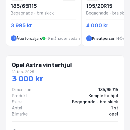
185/65R15
195/20R15
Begagnade - bra skick
Begagnade - bra skick
3 995 kr
4 000 kr
Återförsäljare
·
Rosendalagatan
·
9 månader sedan
Privatperson
·
Norra Ågatan
·
Över 
O
I
Opel Astra vinterhjul
18 feb. 2025
3 000 kr
Dimension
185/65R15
Produkt
Kompletta hjul
Skick
Begagnade - bra skick
Antal
1 st
Bilmärke
opel