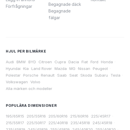
Begagnade däck
Förfrågningar
Begagnade
fälgar
HJUL PER BILMÄRKE
Audi
·
BMW
·
BYD
·
Citroen
·
Cupra
·
Dacia
·
Fiat
·
Ford
·
Honda
·
Hyundai
·
Kia
·
Land Rover
·
Mazda
·
MG
·
Nissan
·
Peugeot
·
Polestar
·
Porsche
·
Renault
·
Saab
·
Seat
·
Skoda
·
Subaru
·
Tesla
·
Volkswagen
·
Volvo
Alla märken och modeller
POPULÄRA DIMENSIONER
195/65R15
·
205/55R16
·
205/60R16
·
215/60R16
·
225/45R17
·
215/55R17
·
225/50R17
·
225/40R18
·
235/45R18
·
245/45R18
·
235/45R19
·
245/45R19
·
255/45R19
·
245/40R20
·
255/40R20
·