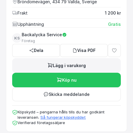
Bröndomevägen, 434 79 Vallda, Sverige
Frakt
1 200 kr
Upphämtning
Gratis
Backalycka Service
KS
Företag
Dela
Visa PDF
Lägg i varukorg
Köp nu
Skicka meddelande
Köpskydd – pengarna hålls tills du har godkänt
leveransen.
Så fungerar köpskyddet
Verifierad företagssäljare