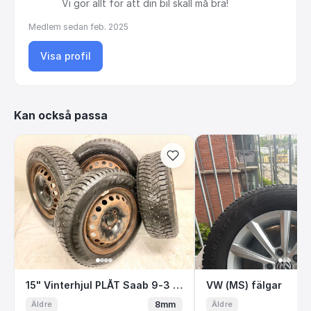
Vi
gör
allt
för
att
din
bil
skall
må
bra!
Medlem sedan
feb. 2025
Visa profil
Kan också passa
15" Vinterhjul PLÅT Saab 9-3 9-5 Opel 5x110
VW (MS) fälgar
15" Vinterhjul PLÅT Saab 9-3 9-5 Opel 5x110 185/65 R15 Dubb
VW (MS) fälgar
8mm
Äldre
Äldre