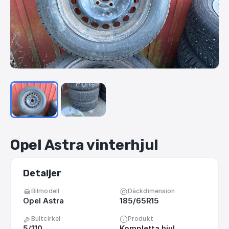
Opel
Astra
vinterhjul
Detaljer
Bilmodell
Däckdimension
Opel Astra
185/65R15
Bultcirkel
Produkt
5/110
Kompletta hjul