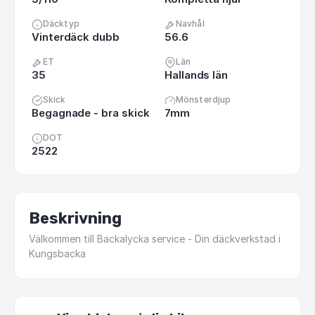
Däcktyp
Navhål
Vinterdäck dubb
56.6
ET
Län
35
Hallands län
Skick
Mönsterdjup
Begagnade - bra skick
7mm
DOT
2522
Beskrivning
Välkommen
till
Backalycka
service
-
Din
däckverkstad
i
Kungsbacka