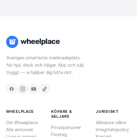
Sveriges smartaste marknadsplats
för hjul, däck och fälgar. Köp och sälj
tryggt — vi hjälper dig hitta rätt.
WHEELPLACE
KÖPARE &
JURIDISKT
SÄLJARE
Om Wheelplace
Allmänna villkor
Privatpersoner
Alla annonser
Integritetspolicy
Företag
Lägg in annons
Kontakt