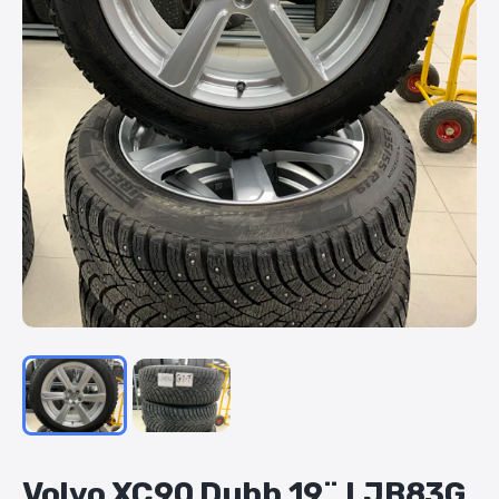
Volvo
XC90
Dubb
19¨
LJB83G