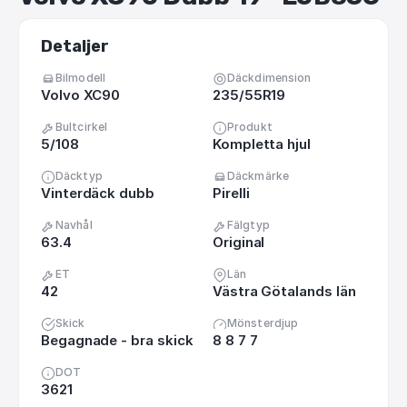
Detaljer
Bilmodell
Däckdimension
Volvo XC90
235/55R19
Bultcirkel
Produkt
5/108
Kompletta hjul
Däcktyp
Däckmärke
Vinterdäck dubb
Pirelli
Navhål
Fälgtyp
63.4
Original
ET
Län
42
Västra Götalands län
Skick
Mönsterdjup
Begagnade - bra skick
8 8 7 7
DOT
3621