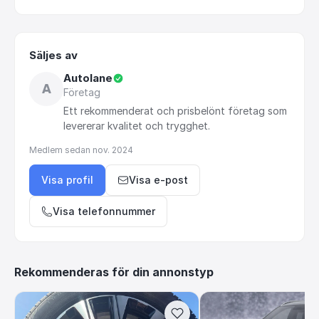
Säljes av
Autolane
A
Företag
Ett
rekommenderat
och
prisbelönt
företag
som
levererar
kvalitet
och
trygghet.
Medlem sedan
nov. 2024
Visa profil
Visa e-post
Visa telefonnummer
Rekommenderas för din annonstyp