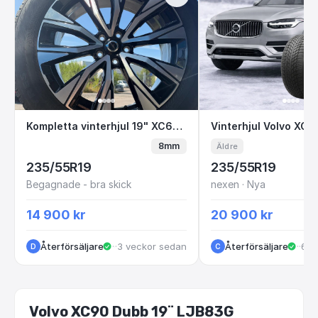
Kompletta vinterhjul 19" XC60 Nokian HKPL R
Vinterhjul Volvo
Kompletta vinterhjul 19" XC60 Nokian HKPL R5
8mm
Äldre
235/55R19
235/55R19
Begagnade - bra skick
nexen · Nya
14 900 kr
20 900 kr
Återförsäljare
·
·
3 veckor sedan
Göteborg
Återförsäljare
·
Göt
·
6 m
D
C
Volvo XC90 Dubb 19¨ LJB83G