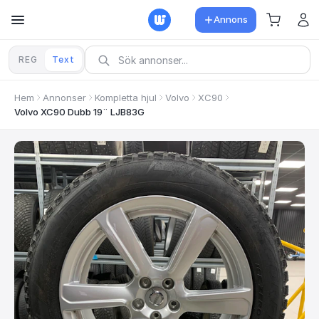
Annons
REG
Text
Hem
Annonser
Kompletta hjul
Volvo
XC90
Volvo XC90 Dubb 19¨ LJB83G