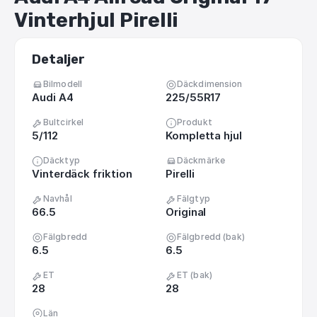
Vinterhjul
Pirelli
Detaljer
Bilmodell
Däckdimension
Audi A4
225/55R17
Bultcirkel
Produkt
5/112
Kompletta hjul
Däcktyp
Däckmärke
Vinterdäck friktion
Pirelli
Navhål
Fälgtyp
66.5
Original
Fälgbredd
Fälgbredd (bak)
6.5
6.5
ET
ET (bak)
28
28
Län