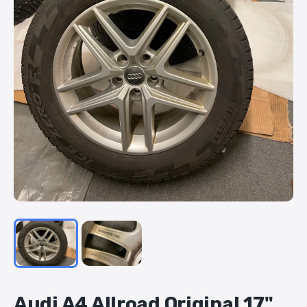
Audi
A4
Allroad
Original
17"