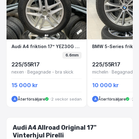
Audi A4 friktion 17” YEZ30G J2-4
BMW 5-Series fr
Audi A4 friktion 17” YEZ30G J2-4
6.6mm
225/55R17
225/55R17
nexen · Begagnade - bra skick
michelin · Begagnade -
15 000 kr
10 000 kr
Återförsäljare
·
·
2 veckor sedan
Kungälv
Återförsäljare
·
·
2 v
Kungälv
A
A
Audi A4 Allroad Original 17"
Vinterhjul Pirelli