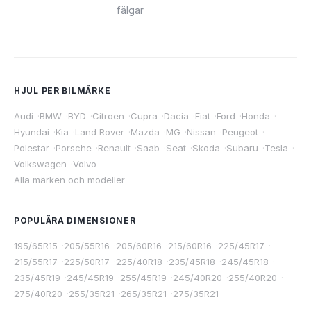
fälgar
HJUL PER BILMÄRKE
Audi
·
BMW
·
BYD
·
Citroen
·
Cupra
·
Dacia
·
Fiat
·
Ford
·
Honda
·
Hyundai
·
Kia
·
Land Rover
·
Mazda
·
MG
·
Nissan
·
Peugeot
·
Polestar
·
Porsche
·
Renault
·
Saab
·
Seat
·
Skoda
·
Subaru
·
Tesla
·
Volkswagen
·
Volvo
Alla märken och modeller
POPULÄRA DIMENSIONER
195/65R15
·
205/55R16
·
205/60R16
·
215/60R16
·
225/45R17
·
215/55R17
·
225/50R17
·
225/40R18
·
235/45R18
·
245/45R18
·
235/45R19
·
245/45R19
·
255/45R19
·
245/40R20
·
255/40R20
·
275/40R20
·
255/35R21
·
265/35R21
·
275/35R21