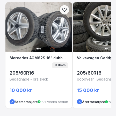
Mercedes AOM62S 16" dubb. Bredvid datorn
Volkswagen Cadd
Mercedes AOM62S 16" dubb. Bredvid datorn
8.8mm
205/60R16
205/60R16
Begagnade - bra skick
goodyear · Begagnade 
10 000 kr
15 000 kr
Återförsäljare
·
Kungälv
·
1 vecka sedan
Återförsäljare
·
VastraGotaland
·
1 
A
A