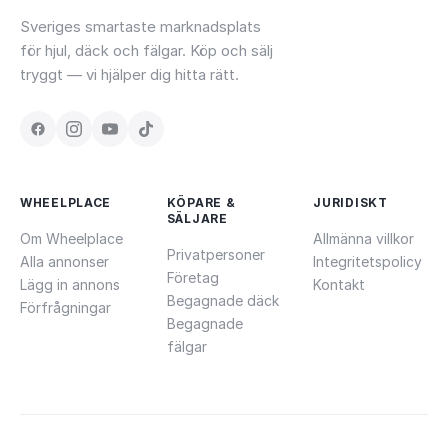
Sveriges smartaste marknadsplats
för hjul, däck och fälgar. Köp och sälj
tryggt — vi hjälper dig hitta rätt.
WHEELPLACE
KÖPARE &
JURIDISKT
SÄLJARE
Om Wheelplace
Allmänna villkor
Privatpersoner
Alla annonser
Integritetspolicy
Företag
Lägg in annons
Kontakt
Begagnade däck
Förfrågningar
Begagnade
fälgar