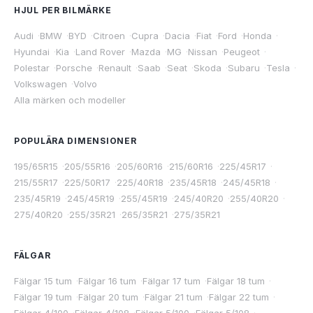
HJUL PER BILMÄRKE
Audi
·
BMW
·
BYD
·
Citroen
·
Cupra
·
Dacia
·
Fiat
·
Ford
·
Honda
·
Hyundai
·
Kia
·
Land Rover
·
Mazda
·
MG
·
Nissan
·
Peugeot
·
Polestar
·
Porsche
·
Renault
·
Saab
·
Seat
·
Skoda
·
Subaru
·
Tesla
·
Volkswagen
·
Volvo
Alla märken och modeller
POPULÄRA DIMENSIONER
195/65R15
·
205/55R16
·
205/60R16
·
215/60R16
·
225/45R17
·
215/55R17
·
225/50R17
·
225/40R18
·
235/45R18
·
245/45R18
·
235/45R19
·
245/45R19
·
255/45R19
·
245/40R20
·
255/40R20
·
275/40R20
·
255/35R21
·
265/35R21
·
275/35R21
FÄLGAR
Fälgar 15 tum
·
Fälgar 16 tum
·
Fälgar 17 tum
·
Fälgar 18 tum
·
Fälgar 19 tum
·
Fälgar 20 tum
·
Fälgar 21 tum
·
Fälgar 22 tum
·