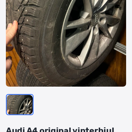
Audi
A4
original
vinterhjul