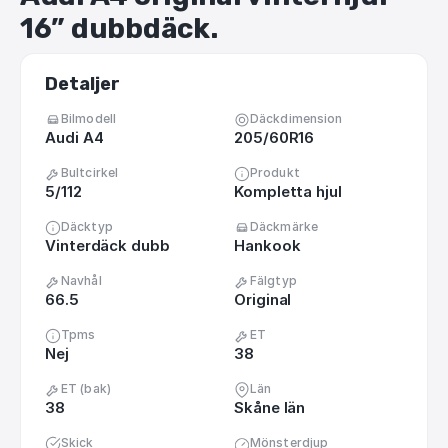
16”
dubbdäck.
Detaljer
Bilmodell
Däckdimension
Audi A4
205/60R16
Bultcirkel
Produkt
5/112
Kompletta hjul
Däcktyp
Däckmärke
Vinterdäck dubb
Hankook
Navhål
Fälgtyp
66.5
Original
Tpms
ET
Nej
38
ET (bak)
Län
38
Skåne län
Skick
Mönsterdjup