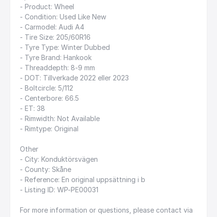
-
Product:
Wheel
-
Condition:
Used
Like
New
-
Carmodel:
Audi
A4
-
Tire
Size:
205
​/​
60R16
-
Tyre
Type:
Winter
Dubbed
-
Tyre
Brand:
Hankook
-
Threaddepth:
8-9
mm
-
DOT:
Tillverkade
2022
eller
2023
-
Boltcircle:
5
​/​
112
-
Centerbore:
66.5
-
ET:
38
-
Rimwidth:
Not
Available
-
Rimtype:
Original
Other
-
City:
Konduktörsvägen
-
County:
Skåne
-
Reference:
En
original
uppsättning
i
b
-
Listing
ID:
WP-PE00031
For
more
information
or
questions,
please
contact
via