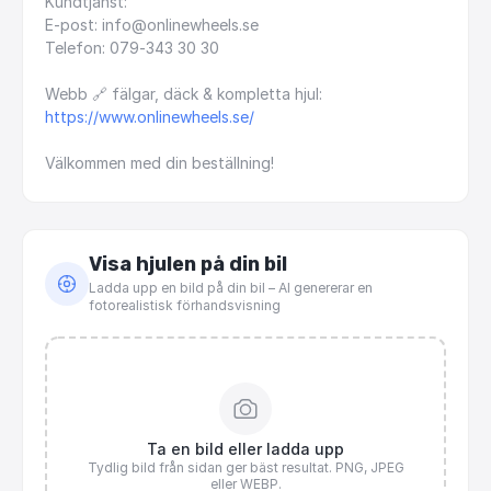
Kundtjänst:
E-post:
info@onlinewheels.se
Telefon:
079-343
30
30
Webb
🔗
fälgar,
däck
&
kompletta
hjul:
https://www.onlinewheels.se/
Välkommen
med
din
beställning!
Visa hjulen på din bil
Ladda upp en bild på din bil – AI genererar en
fotorealistisk förhandsvisning
Ta en bild eller ladda upp
Tydlig bild från sidan ger bäst resultat. PNG, JPEG
eller WEBP.