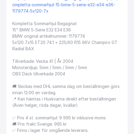
ompletta-sommarhjul-15-bmw-5-serie-e32-e34-e36-
1179774-5x120-7x
Kompletta
Sommarhjul
Begagnat
15"
BMW
5-Serie
E32
E34
E36
BMW
original
artikelnummer:
1179774
5x120
7x15
ET20
74.1
+
225
​/​
60
R15
96V
Champiro
GT
Radial
BAX
Tillverkade:
Vecka
41
|
År
2004
Mönsterdjup:
5mm
​/​
5mm
​/​
5mm
​/​
5mm
OBS
Däck
tillverkade
2004
🚚
Skickas
med
DHL
samma
dag
om
beställningen
görs
innan
12:00
en
vardag.
📍
Kan
hämtas
i
Huskvarna
direkt
efter
beställningen
(Även
helger,
röda
dagar,
kvällar)
✅
Pris
4
st.
sommarhjul:
9
995
kr
inklusive
moms
🚚
Pris
frakt
Sverige:
995
kr
✅
Finns
i
lager
för
omgående
leverans.