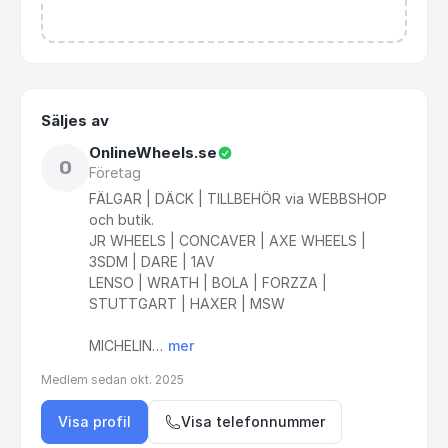
Säljes av
OnlineWheels.se
O
Företag
FÄLGAR
|
DÄCK
|
TILLBEHÖR
via
WEBBSHOP
och
butik.
JR
WHEELS
|
CONCAVER
|
AXE
WHEELS
|
3SDM
|
DARE
|
1AV
LENSO
|
WRATH
|
BOLA
|
FORZZA
|
STUTTGART
|
HAXER
|
MSW
MICHELIN…
mer
Medlem sedan
okt. 2025
Visa profil
Visa telefonnummer