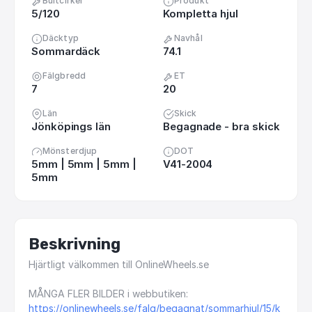
Bultcirkel
Produkt
5/120
Kompletta hjul
Däcktyp
Navhål
Sommardäck
74.1
Fälgbredd
ET
7
20
Län
Skick
Jönköpings län
Begagnade - bra skick
Mönsterdjup
DOT
5mm | 5mm | 5mm |
V41-2004
5mm
Beskrivning
Hjärtligt
välkommen
till
OnlineWheels.se
MÅNGA
FLER
BILDER
i
webbutiken:
https://onlinewheels.se/falg/begagnat/sommarhjul/15/k