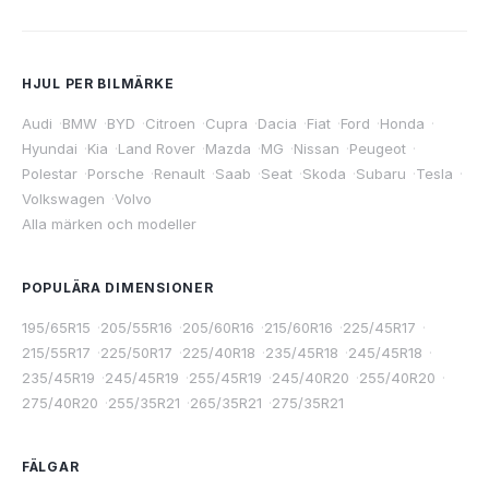
HJUL PER BILMÄRKE
Audi
·
BMW
·
BYD
·
Citroen
·
Cupra
·
Dacia
·
Fiat
·
Ford
·
Honda
·
Hyundai
·
Kia
·
Land Rover
·
Mazda
·
MG
·
Nissan
·
Peugeot
·
Polestar
·
Porsche
·
Renault
·
Saab
·
Seat
·
Skoda
·
Subaru
·
Tesla
·
Volkswagen
·
Volvo
Alla märken och modeller
POPULÄRA DIMENSIONER
195/65R15
·
205/55R16
·
205/60R16
·
215/60R16
·
225/45R17
·
215/55R17
·
225/50R17
·
225/40R18
·
235/45R18
·
245/45R18
·
235/45R19
·
245/45R19
·
255/45R19
·
245/40R20
·
255/40R20
·
275/40R20
·
255/35R21
·
265/35R21
·
275/35R21
FÄLGAR