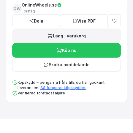
OnlineWheels.se
OW
Företag
Dela
Visa PDF
Lägg i varukorg
Köp nu
Skicka meddelande
Köpskydd – pengarna hålls tills du har godkänt
leveransen.
Så fungerar köpskyddet
Verifierad företagssäljare