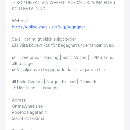
✅
KÖP
DIREKT
VIA
WHEELPLACE
MED
KLARNA
ELLER
KORTBETALNING
Webb
🔗
https://onlinewheels.se/falg/begagnat
Säljs
i
befintligt
skick
enligt
bilder.
Läs
våra
köpevillkor
för
begagnat
under
länken
ovan.
_____________________________________
✔️
Tillbehör
som
Navring
|
Bult
|
Mutter
|
TPMS
finns
alltid
i
lager
✔️
Vi
säljer
även
begagnade
däck,
fälgar
och
hjul
🚚
Frakt
Sverige
|
Norge
|
Finland
|
Danmark
📍
Hämtning
i
Huskvarna
Adress:
OnlineWheels.se
Rosendalagatan
4
56134
Huskvarna