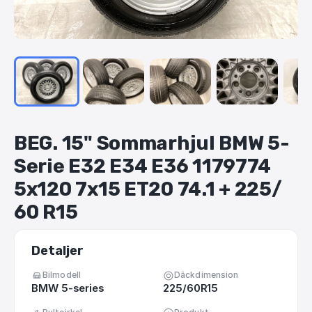
BEG.
15"
Sommarhjul
BMW
5-
Serie
E32
E34
E36
1179774
5x120
7x15
ET20
74.1
+
225
​/​
60
R15
Detaljer
Bilmodell
Däckdimension
BMW 5-series
225/60R15