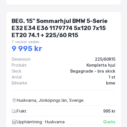
BEG. 15" Sommarhjul BMW 5-Serie
E32 E34 E36 1179774 5x120 7x15
ET20 74.1 + 225/60 R15
7 veckor sedan
9 995 kr
Dimension
225/60R15
Produkt
Kompletta hjul
Skick
Begagnade - bra skick
Antal
1 st
Bilmärke
bmw
Huskvarna, Jönköpings län, Sverige
Frakt
995 kr
Upphämtning
· Huskvarna
Gratis