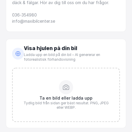
däck
&
fälgar.
Hör
av
dig
till
oss
om
du
har
frågor.
036-354980
info@maxibilcenter.se
Visa hjulen på din bil
Ladda upp en bild på din bil – AI genererar en
fotorealistisk förhandsvisning
Ta en bild eller ladda upp
Tydlig bild från sidan ger bäst resultat. PNG, JPEG
eller WEBP.