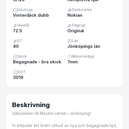
Däcktyp
Däckmärke
Vinterdäck dubb
Nokian
Navhål
Fälgtyp
72.5
Original
ET
Län
40
Jönköpings län
Skick
Mönsterdjup
Begagnade - bra skick
7mm
DOT
3019
Beskrivning
Välkommen
till
Maxibil
center
i
Jönköping!
Vi
erbjuder
ett
brett
utbud
av
nya
och
begagnade
hjul,