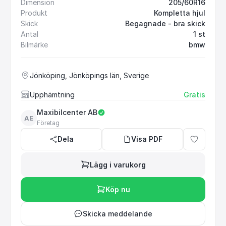
Dimension
205/60R16
Produkt
Kompletta hjul
Skick
Begagnade - bra skick
Antal
1 st
Bilmärke
bmw
Jönköping, Jönköpings län, Sverige
Upphämtning
Gratis
Maxibilcenter AB
AE
Företag
Dela
Visa PDF
Lägg i varukorg
Köp nu
Skicka meddelande