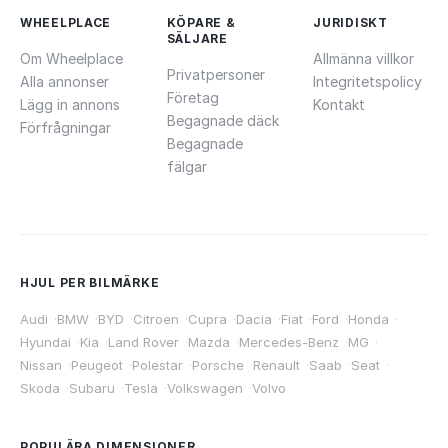
WHEELPLACE
KÖPARE &
JURIDISKT
SÄLJARE
Om Wheelplace
Allmänna villkor
Privatpersoner
Alla annonser
Integritetspolicy
Företag
Lägg in annons
Kontakt
Begagnade däck
Förfrågningar
Begagnade
fälgar
HJUL PER BILMÄRKE
Audi
·
BMW
·
BYD
·
Citroen
·
Cupra
·
Dacia
·
Fiat
·
Ford
·
Honda
·
Hyundai
·
Kia
·
Land Rover
·
Mazda
·
Mercedes-Benz
·
MG
·
Nissan
·
Peugeot
·
Polestar
·
Porsche
·
Renault
·
Saab
·
Seat
·
Skoda
·
Subaru
·
Tesla
·
Volkswagen
·
Volvo
POPULÄRA DIMENSIONER