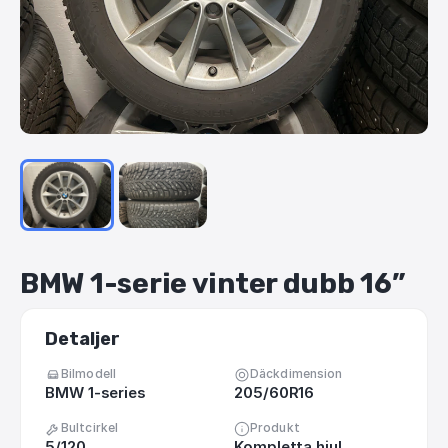
BMW
1-serie
vinter
dubb
16”
Detaljer
Bilmodell
Däckdimension
BMW 1-series
205/60R16
Bultcirkel
Produkt
5/120
Kompletta hjul