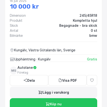
16 juli 2025
10 000 kr
Dimension
245/45R18
Produkt
Kompletta hjul
Skick
Begagnade - bra skick
Antal
0 st
Bilmärke
bmw
Kungälv, Västra Götalands län, Sverige
Upphämtning
· Kungälv
Gratis
Autolane
MS
Företag
Dela
Visa PDF
Lägg i varukorg
Köp nu