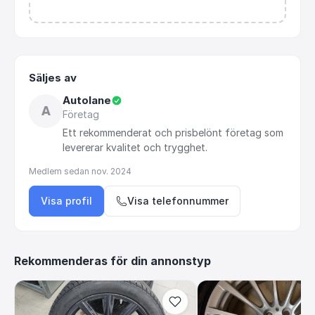
Säljes av
Autolane
A
Företag
Ett
rekommenderat
och
prisbelönt
företag
som
levererar
kvalitet
och
trygghet.
Medlem sedan
nov. 2024
Visa profil
Visa telefonnummer
Rekommenderas för din annonstyp