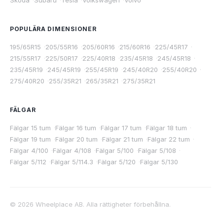
Skoda
·
Subaru
·
Tesla
·
Volkswagen
·
Volvo
POPULÄRA DIMENSIONER
195/65R15
·
205/55R16
·
205/60R16
·
215/60R16
·
225/45R17
·
215/55R17
·
225/50R17
·
225/40R18
·
235/45R18
·
245/45R18
·
235/45R19
·
245/45R19
·
255/45R19
·
245/40R20
·
255/40R20
·
275/40R20
·
255/35R21
·
265/35R21
·
275/35R21
FÄLGAR
Fälgar 15 tum
·
Fälgar 16 tum
·
Fälgar 17 tum
·
Fälgar 18 tum
·
Fälgar 19 tum
·
Fälgar 20 tum
·
Fälgar 21 tum
·
Fälgar 22 tum
·
Fälgar 4/100
·
Fälgar 4/108
·
Fälgar 5/100
·
Fälgar 5/108
·
Fälgar 5/112
·
Fälgar 5/114.3
·
Fälgar 5/120
·
Fälgar 5/130
©
2026
Wheelplace AB. Alla rättigheter förbehållna.