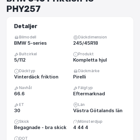
PHY257
Detaljer
Bilmodell
Däckdimension
BMW 5-series
245/45R18
Bultcirkel
Produkt
5/112
Kompletta hjul
Däcktyp
Däckmärke
Vinterdäck friktion
Pirelli
Navhål
Fälgtyp
66.6
Eftermarknad
ET
Län
30
Västra Götalands län
Skick
Mönsterdjup
Begagnade - bra skick
4 44 4
DOT