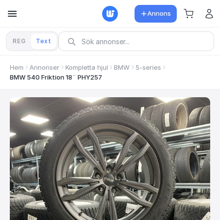
Annons
REG
Text
Hem
Annonser
Kompletta hjul
BMW
5-series
BMW 540 Friktion 18¨ PHY257