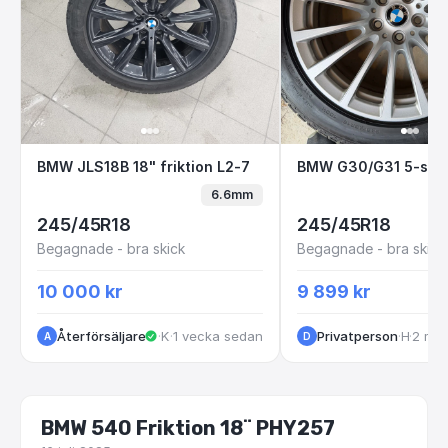
BMW JLS18B 18" friktion L2-7
BMW G30/G31 5-s
BMW JLS18B 18" friktion L2-7
6.6mm
245/45R18
245/45R18
Begagnade - bra skick
Begagnade - bra skick
10 000 kr
9 899 kr
Återförsäljare
·
Kungälv
·
1 vecka sedan
Privatperson
·
·
Helsingborg
2 må
A
D
BMW 540 Friktion 18¨ PHY257