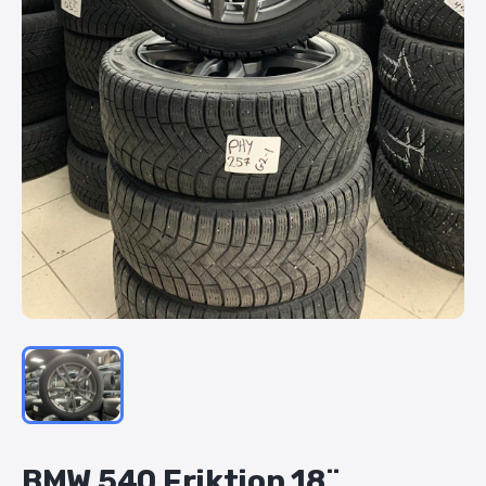
BMW
540
Friktion
18¨