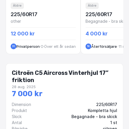
Äldre
Äldre
225/60R17
225/60R17
other
Begagnade - bra skick
12 000 kr
4 000 kr
Privatperson
·
·
Ostergotland
Över ett år sedan
Återförsäljare
·
Göteb
·
11 må
H
N
Citroën C5 Aircross Vinterhjul 17”
friktion
28 aug. 2025
7 000 kr
Dimension
225/60R17
Produkt
Kompletta hjul
Skick
Begagnade - bra skick
Antal
1 st
Bilmärke
citroen