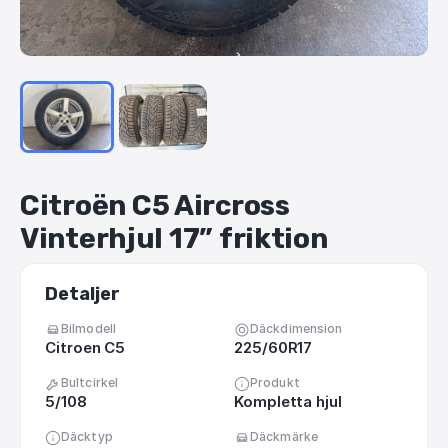
Citroën
C5
Aircross
Vinterhjul
17”
friktion
Detaljer
Bilmodell
Däckdimension
Citroen C5
225/60R17
Bultcirkel
Produkt
5/108
Kompletta hjul
Däcktyp
Däckmärke