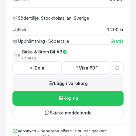
Södertälje, Stockholms län, Sverige
Frakt
1 200 kr
Upphämtning
· Södertälje
Gratis
Birka & Brem Bil AB
TF
Företag
Dela
Visa PDF
Lägg i varukorg
Köp nu
Skicka meddelande
Köpskydd – pengarna hålls tills du har godkänt