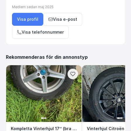
Medlem sedan
maj 2025
Visa profil
Visa e-post
Visa telefonnummer
Rekommenderas för din annonstyp
Kompletta Vinterhjul 17’’ (bra skick)
Vinterhjul Citro
Kompletta Vinterhjul 17’’ (bra skick)
Vinterhjul Citroën