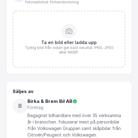
fotorealistisk förhandsvisning
Ta en bild eller ladda upp
Tydlig bild från sidan ger bäst resultat. PNG, JPEG
eller WEBP.
Säljes av
Birka & Brem Bil AB
B
Företag
Begagnat
bilhandlare
med
över
35
verksamma
år
i
branschen.
fokuserar
mest
på
personbilar
från
Volkswagen
Gruppen
samt
skåpbilar
från
Citroën
​/​
Peugeot
och
Volkswagen.