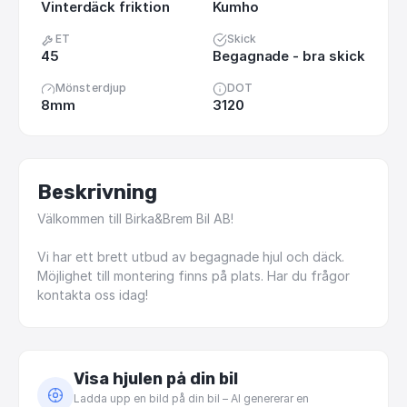
Vinterdäck friktion
Kumho
ET
Skick
45
Begagnade - bra skick
Mönsterdjup
DOT
8mm
3120
Beskrivning
Välkommen
till
Birka&Brem
Bil
AB!
Vi
har
ett
brett
utbud
av
begagnade
hjul
och
däck.
Möjlighet
till
montering
finns
på
plats.
Har
du
frågor
kontakta
oss
idag!
Visa hjulen på din bil
Ladda upp en bild på din bil – AI genererar en