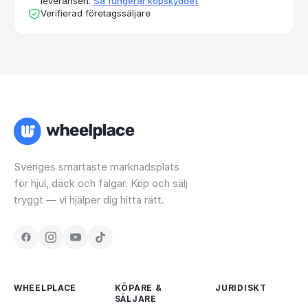
leveransen.
Så fungerar köpskyddet
Verifierad företagssäljare
Sveriges smartaste marknadsplats
för hjul, däck och fälgar. Köp och sälj
tryggt — vi hjälper dig hitta rätt.
WHEELPLACE
KÖPARE &
JURIDISKT
SÄLJARE