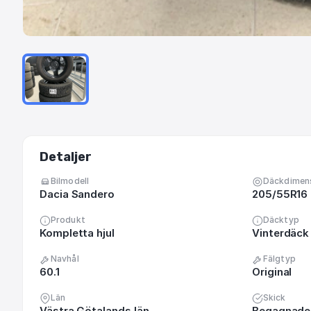
Detaljer
Bilmodell
Däckdimen
Dacia Sandero
205/55R16
Produkt
Däcktyp
Kompletta hjul
Vinterdäck
Navhål
Fälgtyp
60.1
Original
Län
Skick
Västra Götalands län
Begagnade 