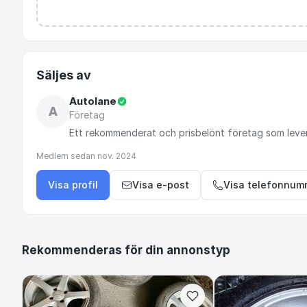
Säljes av
Autolane
A
Företag
Ett
rekommenderat
och
prisbelönt
företag
som
leve
Medlem sedan
nov. 2024
Visa profil
Visa e-post
Visa telefonnum
Rekommenderas för din annonstyp