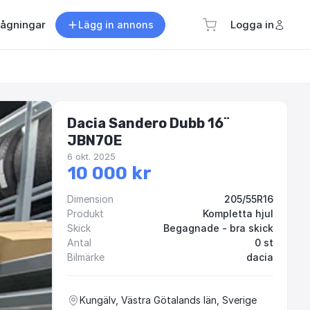
rågningar
Logga in
Lägg in annons
Dacia Sandero Dubb 16¨
JBN70E
6 okt. 2025
10 000 kr
Dimension
205/55R16
Produkt
Kompletta hjul
Skick
Begagnade - bra skick
Antal
0 st
Bilmärke
dacia
Kungälv, Västra Götalands län, Sverige