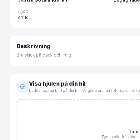
DOT
4118
Beskrivning
Bra
skick
på
däck
och
fälg.
Visa hjulen på din bil
Ladda upp en bild på din bil – AI genererar en fotorealistisk 
Ta en
Tydlig bild från sida