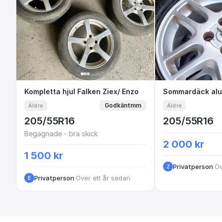
Kompletta hjul Falken Ziex/ Enzo
Kompletta hjul Falken Ziex/ Enzo
Sommardäck
Sommardäck alu
Godkäntmm
Äldre
Äldre
205/55R16
205/55R16
Begagnade - bra skick
2 000 kr
1 500 kr
Privatperson
·
Öv
Z
Privatperson
·
Över ett år sedan
E