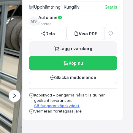
Upphämtning
· Kungälv
Gratis
Autolane
MS
Ett rekommenderat oc
Företag
Dela
Visa PDF
Lägg i varukorg
Köp nu
Skicka meddelande
Köpskydd – pengarna hålls tills du har
godkänt leveransen.
Så fungerar köpskyddet
Verifierad företagssäljare