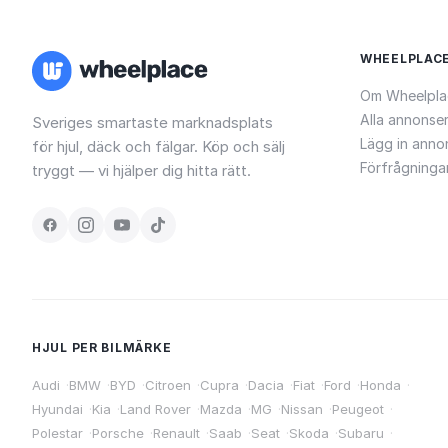
WHEELPLAC
Om Wheelpla
Alla annonse
Sveriges smartaste marknadsplats
Lägg in anno
för hjul, däck och fälgar. Köp och sälj
Förfrågninga
tryggt — vi hjälper dig hitta rätt.
HJUL PER BILMÄRKE
Audi
·
BMW
·
BYD
·
Citroen
·
Cupra
·
Dacia
·
Fiat
·
Ford
·
Honda
·
Hyundai
·
Kia
·
Land Rover
·
Mazda
·
MG
·
Nissan
·
Peugeot
·
Polestar
·
Porsche
·
Renault
·
Saab
·
Seat
·
Skoda
·
Subaru
·