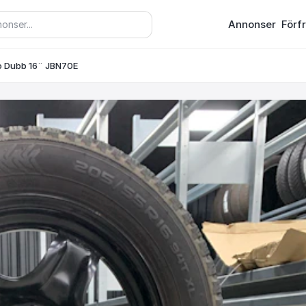
Annonser
Förf
o Dubb 16¨ JBN70E