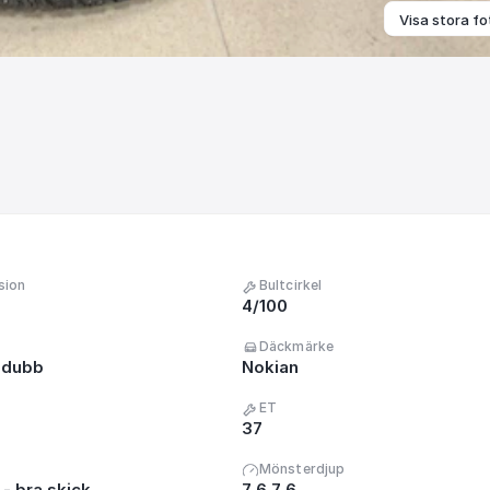
Visa stora fo
sion
Bultcirkel
4/100
Däckmärke
 dubb
Nokian
ET
37
Mönsterdjup
- bra skick
7 6 7 6