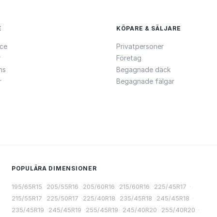
E
KÖPARE & SÄLJARE
ce
Privatpersoner
r
Företag
ns
Begagnade däck
r
Begagnade fälgar
POPULÄRA DIMENSIONER
195/65R15
·
205/55R16
·
205/60R16
·
215/60R16
·
225/45R17
·
215/55R17
·
225/50R17
·
225/40R18
·
235/45R18
·
245/45R18
·
235/45R19
·
245/45R19
·
255/45R19
·
245/40R20
·
255/40R20
·