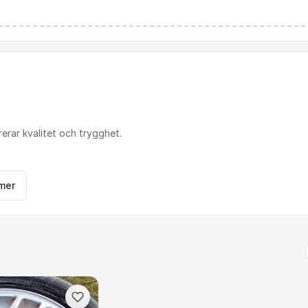
rerar
kvalitet
och
trygghet.
mer