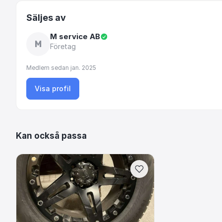
Säljes av
M service AB
M
Företag
Medlem sedan
jan. 2025
Visa profil
Kan också passa