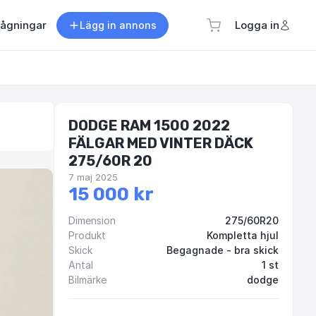
rågningar
Logga in
Lägg in annons
DODGE RAM 1500 2022
FÄLGAR MED VINTER DÄCK
275/60R 20
7 maj 2025
15 000 kr
Dimension
275/60R20
Produkt
Kompletta hjul
Skick
Begagnade - bra skick
Antal
1 st
Bilmärke
dodge