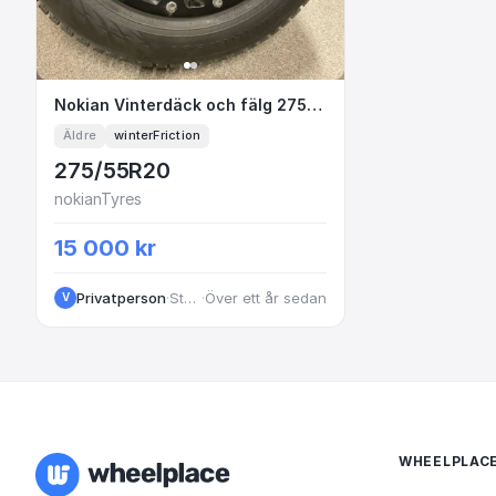
Nokian Vinterdäck och fälg 275/55R20 
Nokian Vinterdäck och fälg 275/55R20 Dirt
Äldre
winterFriction
275/55R20
nokianTyres
15 000 kr
Privatperson
·
Stockholm
·
Över ett år sedan
V
WHEELPLAC