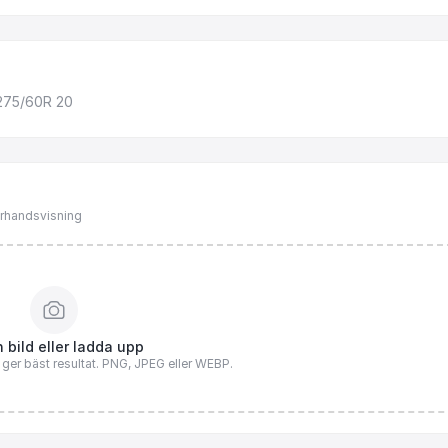
275
​/​
60R
20
förhandsvisning
 bild eller ladda upp
n ger bäst resultat. PNG, JPEG eller WEBP.