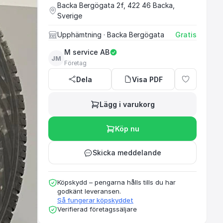
Backa Bergögata 2f, 422 46 Backa,
Sverige
Upphämtning
· Backa Bergögata
Gratis
M service AB
JM
Företag
Dela
Visa PDF
Lägg i varukorg
Köp nu
Skicka meddelande
Köpskydd – pengarna hålls tills du har
godkänt leveransen.
Så fungerar köpskyddet
Verifierad företagssäljare