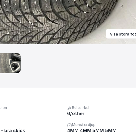
Visa stora fo
sion
Bultcirkel
6/other
Mönsterdjup
- bra skick
4MM 4MM 5MM 5MM