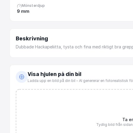
Mönsterdjup
9 mm
Beskrivning
Dubbade
Hackapeliitta,
tysta
och
fina
med
riktigt
bra
grepp
Visa hjulen på din bil
Ladda upp en bild på din bil – AI genererar en fotorealistisk 
Ta en
Tydlig bild från sida