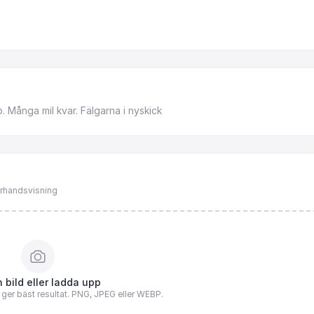
.
Många
mil
kvar.
Fälgarna
i
nyskick
förhandsvisning
 bild eller ladda upp
n ger bäst resultat. PNG, JPEG eller WEBP.