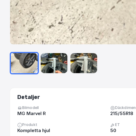
Detaljer
Bilmodell
Däckdimen
MG Marvel R
215/55R18
Produkt
ET
Kompletta hjul
50