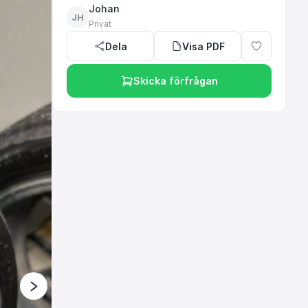
Johan
JH
Privat
Dela
Visa PDF
Skicka förfrågan