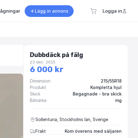
rågningar
Logga in
Lägg in annons
Dubbdäck på fälg
23 dec. 2025
6 000 kr
Dimension
215/55R18
Produkt
Kompletta hjul
Skick
Begagnade - bra skick
Bilmärke
mg
Sollentuna, Stockholms län, Sverige
Frakt
Kom överens med säljaren