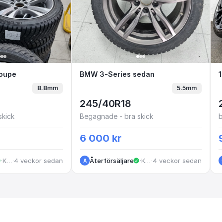
es coupe
oupe
BMW 3-Series sedan
BMW 3-Series sedan
8.8mm
5.5mm
245/40R18
skick
Begagnade - bra skick
6 000 kr
·
Kungälv
·
4 veckor sedan
Återförsäljare
·
Kungälv
·
4 veckor sedan
A