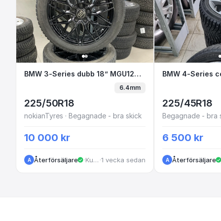
BMW 3-Series dubb 18” MGU128 E2-1
BMW 3-Series dubb 18” MGU128 E2-1
BMW 4-Seri
BMW 4-Series c
6.4mm
225/50R18
225/45R18
nokianTyres · Begagnade - bra skick
Begagnade - bra 
10 000 kr
6 500 kr
Återförsäljare
·
Kungälv
·
1 vecka sedan
Återförsäljare
A
A