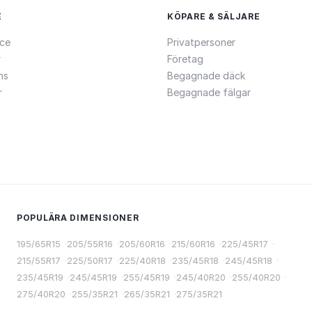
E
KÖPARE & SÄLJARE
ce
Privatpersoner
r
Företag
ns
Begagnade däck
r
Begagnade fälgar
POPULÄRA DIMENSIONER
195/65R15
·
205/55R16
·
205/60R16
·
215/60R16
·
225/45R17
·
215/55R17
·
225/50R17
·
225/40R18
·
235/45R18
·
245/45R18
·
235/45R19
·
245/45R19
·
255/45R19
·
245/40R20
·
255/40R20
·
275/40R20
·
255/35R21
·
265/35R21
·
275/35R21