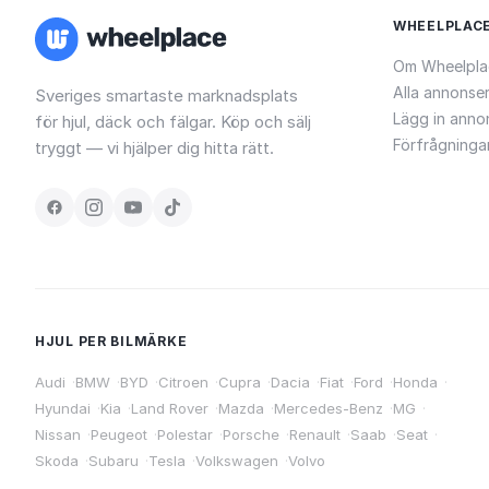
WHEELPLAC
Om Wheelpla
Alla annonse
Sveriges smartaste marknadsplats
Lägg in anno
för hjul, däck och fälgar. Köp och sälj
Förfrågninga
tryggt — vi hjälper dig hitta rätt.
HJUL PER BILMÄRKE
Audi
·
BMW
·
BYD
·
Citroen
·
Cupra
·
Dacia
·
Fiat
·
Ford
·
Honda
·
Hyundai
·
Kia
·
Land Rover
·
Mazda
·
Mercedes-Benz
·
MG
·
Nissan
·
Peugeot
·
Polestar
·
Porsche
·
Renault
·
Saab
·
Seat
·
Skoda
·
Subaru
·
Tesla
·
Volkswagen
·
Volvo