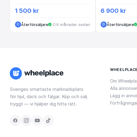
1 500 kr
6 900 kr
Återförsäljare
·
·
Göteborg
9 månader sedan
Återförsäljare
C
D
WHEELPLAC
Om Wheelpla
Alla annonse
Sveriges smartaste marknadsplats
Lägg in anno
för hjul, däck och fälgar. Köp och sälj
Förfrågninga
tryggt — vi hjälper dig hitta rätt.