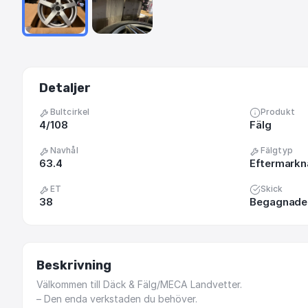
Detaljer
Bultcirkel
Produkt
4/108
Fälg
Navhål
Fälgtyp
63.4
Eftermark
ET
Skick
38
Begagnade 
Beskrivning
Välkommen
till
Däck
&
Fälg
​/​
MECA
Landvetter.
–
Den
enda
verkstaden
du
behöver.