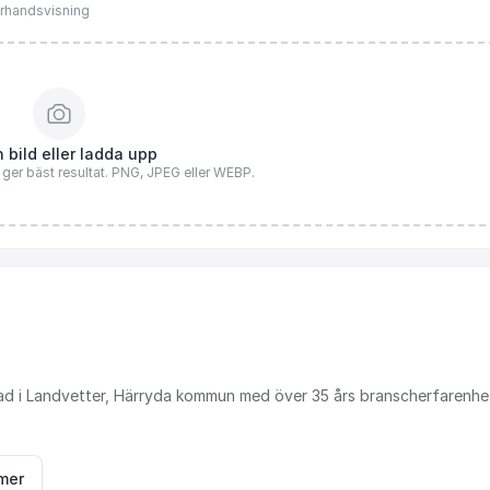
förhandsvisning
 bild eller ladda upp
n ger bäst resultat. PNG, JPEG eller WEBP.
ad
i
Landvetter,
Härryda
kommun
med
över
35
års
branscherfarenhe
mer