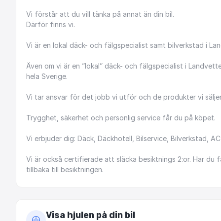
Vi
förstår
att
du
vill
tänka
på
annat
än
din
bil.
Därför
finns
vi.
Vi
är
en
lokal
däck-
och
fälgspecialist
samt
bilverkstad
i
Lan
Även
om
vi
är
en
”lokal”
däck-
och
fälgspecialist
i
Landvette
hela
Sverige.
Vi
tar
ansvar
för
det
jobb
vi
utför
och
de
produkter
vi
säljer
Trygghet,
säkerhet
och
personlig
service
får
du
på
köpet.
Vi
erbjuder
dig:
Däck,
Däckhotell,
Bilservice,
Bilverkstad,
AC
Vi
är
också
certifierade
att
släcka
besiktnings
2:or.
Har
du
f
tillbaka
till
besiktningen.
Visa hjulen på din bil