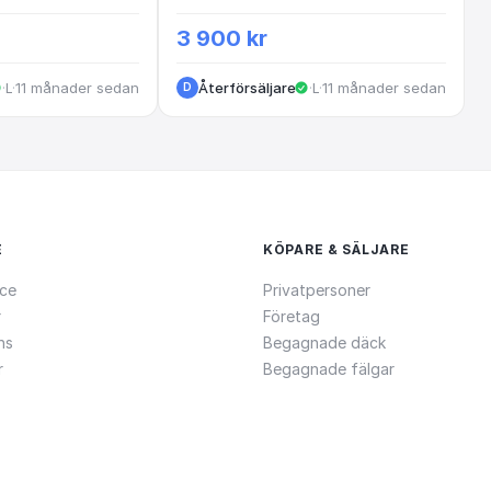
3 900 kr
·
·
Landvetter
11 månader sedan
Återförsäljare
·
·
Landvetter
11 månader sedan
D
E
KÖPARE & SÄLJARE
ce
Privatpersoner
r
Företag
ns
Begagnade däck
r
Begagnade fälgar