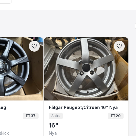
 16” Beg
Beg
Fälgar Peugeot/Citroen 16” 
Fälgar Peugeot/Citroen 16” Nya
ET37
ET20
Äldre
16"
skick
Nya