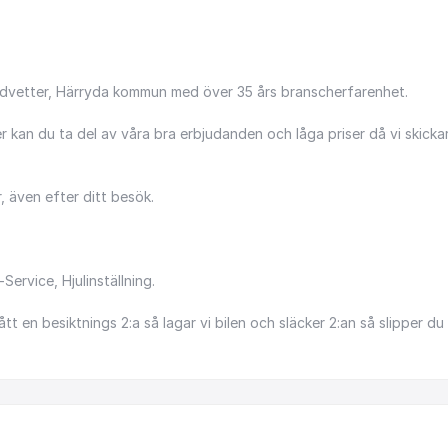
dvetter,
Härryda
kommun
med
över
35
års
branscherfarenhet.
r
kan
du
ta
del
av
våra
bra
erbjudanden
och
låga
priser
då
vi
skicka
,
även
efter
ditt
besök.
-Service,
Hjulinställning.
ått
en
besiktnings
2:a
så
lagar
vi
bilen
och
släcker
2:an
så
slipper
du