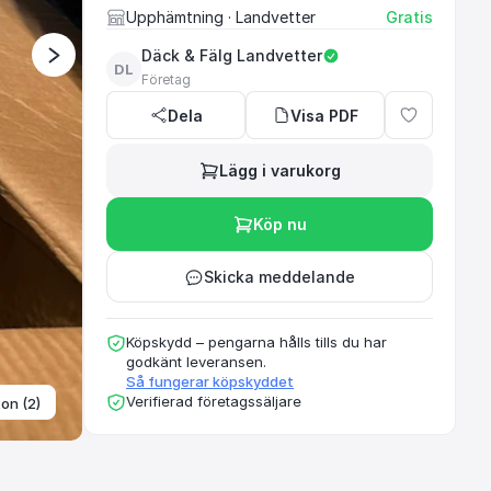
Upphämtning
· Landvetter
Gratis
Däck & Fälg Landvetter
DL
Vi är en lokal däck-
Företag
Härryda kom
Dela
Visa PDF
Lägg i varukorg
Köp nu
Skicka meddelande
Köpskydd – pengarna hålls tills du har
godkänt leveransen.
Så fungerar köpskyddet
Verifierad företagssäljare
ton (2)