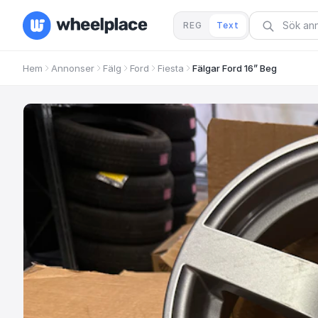
REG
Text
Hem
Annonser
Fälg
Ford
Fiesta
Fälgar Ford 16” Beg