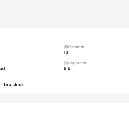
Diameter
16
Fälgbredd
nad
6.5
- bra skick