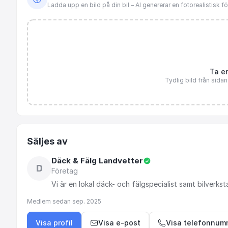
Ladda upp en bild på din bil – AI genererar en fotorealistisk 
Ta en
Tydlig bild från sida
Säljes av
Däck & Fälg Landvetter
D
Företag
Vi
är
en
lokal
däck-
och
fälgspecialist
samt
bilverkst
Medlem sedan
sep. 2025
Visa profil
Visa e-post
Visa telefonnum