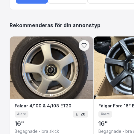
Rekommenderas för din annonstyp
Fälgar 4/100 & 4/108 ET20
Fälgar 4/100 & 4/108 ET20
Fälgar Ford
Fälgar Ford 16” 
ET20
Äldre
Äldre
16"
16"
Begagnade - bra skick
Begagnade - bra 