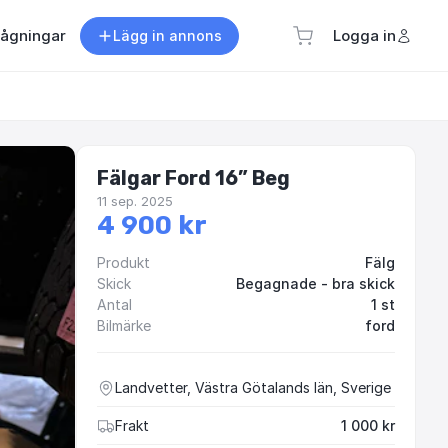
rågningar
Logga in
Lägg in annons
Fälgar Ford 16” Beg
11 sep. 2025
4 900 kr
Produkt
Fälg
Skick
Begagnade - bra skick
Antal
1 st
Bilmärke
ford
Landvetter, Västra Götalands län, Sverige
Frakt
1 000 kr